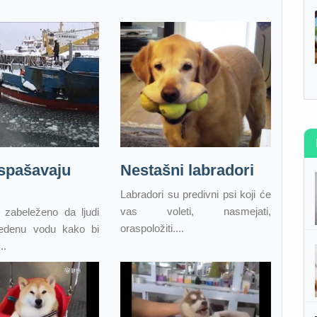
 spašavaju
Nestašni labradori
Labradori su predivni psi koji će
vas voleti, nasmejati,
 zabeleženo da ljudi
oraspoložiti....
edenu vodu kako bi
..