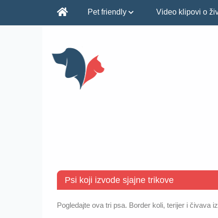
Pet friendly
Video klipovi o ž
Psi koji izvode sjajne trikove
Pogledajte ova tri psa. Border koli, terijer i čivava i