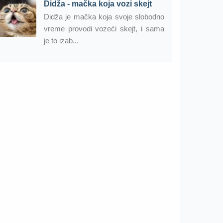
Didža - mačka koja vozi skejt
Didža je mačka koja svoje slobodno
vreme provodi vozeći skejt, i sama
je to izab...