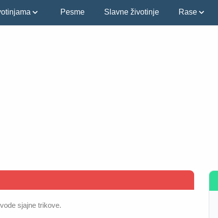
ivotinjama
Pesme
Slavne životinje
Rase
zvode sjajne trikove.