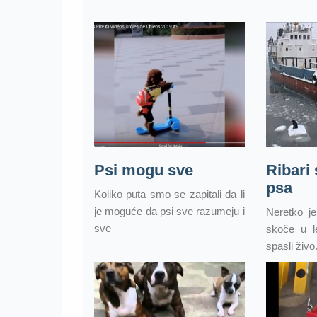
Psi mogu sve
Ribari
psa
Koliko puta smo se zapitali da li
je moguće da psi sve razumeju i
Neretko je
sve
skoče u l
spasli živo.