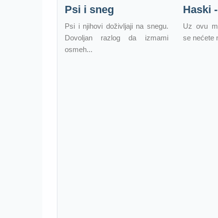
Psi i sneg
Haski -
Psi i njihovi doživljaji na snegu.
Uz ovu ma
Dovoljan razlog da izmami
se nećete 
osmeh...