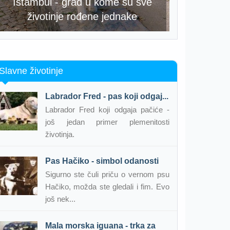
Istambul - grad u kome su sve
životinje rođene jednake
Slavne životinje
Labrador Fred - pas koji odgaj...
Labrador Fred koji odgaja pačiće -
još jedan primer plemenitosti
životinja.
Pas Hačiko - simbol odanosti
Sigurno ste čuli priču o vernom psu
Hačiko, možda ste gledali i fim. Evo
još nek...
Mala morska iguana - trka za