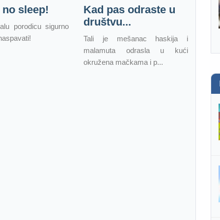
 no sleep!
Kad pas odraste u
društvu...
lu porodicu sigurno
naspavati!
Tali je mešanac haskija i
malamuta odrasla u kući
okružena mačkama i p...