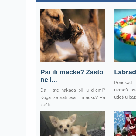
Psi ili mačke? Zašto
Labrad
ne i...
Ponekad
uzmeš svo
Da li ste nakada bili u dilemi?
uđeš u baze
Koga izabrati psa ili mačku? Pa
zašto