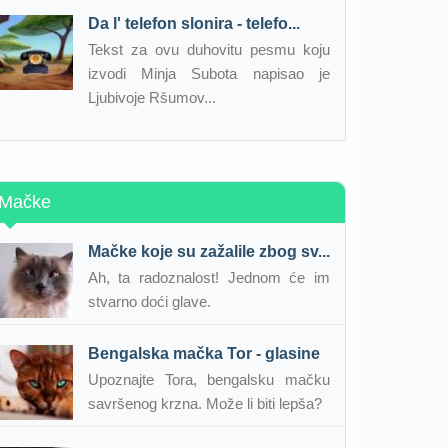
Da l' telefon slonira - telefo...
Tekst za ovu duhovitu pesmu koju
izvodi Minja Subota napisao je
Ljubivoje Ršumov...
Mačke
Mačke koje su zažalile zbog sv...
Ah, ta radoznalost! Jednom će im
stvarno doći glave.
Bengalska mačka Tor - glasine
Upoznajte Tora, bengalsku mačku
savršenog krzna. Može li biti lepša?