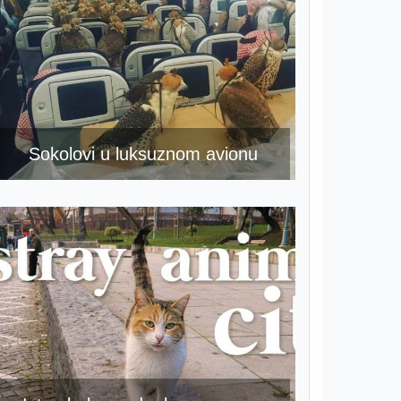
Sokolovi u luksuznom avionu