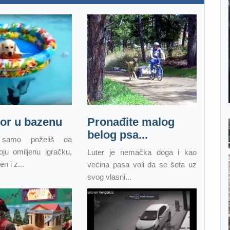
or u bazenu
Pronađite malog
belog psa...
 samo poželiš da
ju omiljenu igračku,
Luter je nemačka doga i kao
n i z...
većina pasa voli da se šeta uz
svog vlasni...