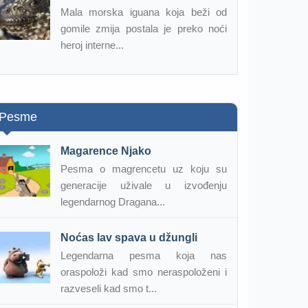
Mala morska iguana koja beži od
gomile zmija postala je preko noći
heroj interne...
Pesme
Magarence Njako
Pesma o magrencetu uz koju su
generacije uživale u izvođenju
legendarnog Dragana...
Noćas lav spava u džungli
Legendarna pesma koja nas
oraspoloži kad smo neraspoloženi i
razveseli kad smo t...