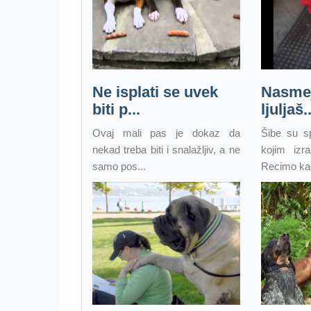
Ne isplati se uvek
Nasmej
biti p...
ljuljaš..
Ovaj mali pas je dokaz da
Šibe su s
nekad treba biti i snalažljiv, a ne
kojim izra
samo pos...
Recimo kad