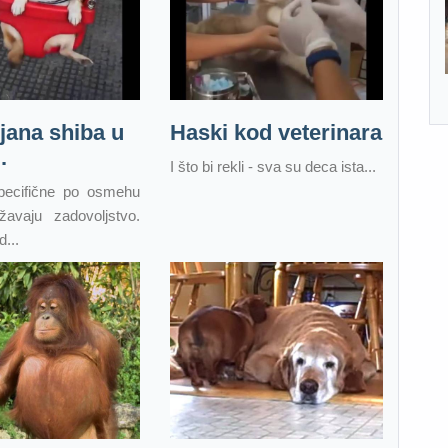
ana shiba u
Haski kod veterinara
.
I što bi rekli - sva su deca ista...
pecifične po osmehu
žavaju zadovoljstvo.
...