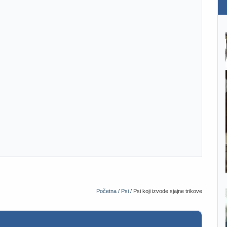
Početna /
Psi /
Psi koji izvode sjajne trikove