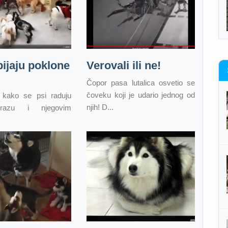
bijaju poklone
Verovali ili ne!
Čopor pasa lutalica osvetio se
čoveku koji je udario jednog od
e kako se psi raduju
njih! D...
azu i njegovim