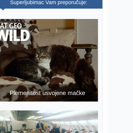
Superljubimac Vam preporučuje:
Plemenitost usvojene mačke