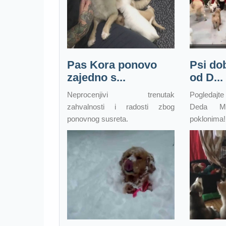
Pas Kora ponovo
Psi do
zajedno s...
od D...
Neprocenjivi trenutak
Pogledajt
zahvalnosti i radosti zbog
Deda Mr
ponovnog susreta.
poklonima!