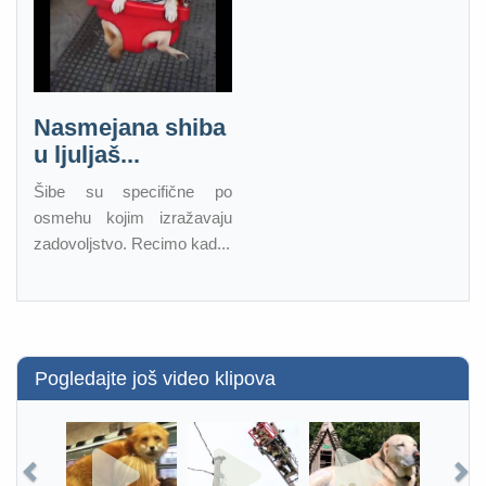
Nasmejana shiba
u ljuljaš...
Šibe su specifične po
osmehu kojim izražavaju
zadovoljstvo. Recimo kad...
Pogledajte još video klipova