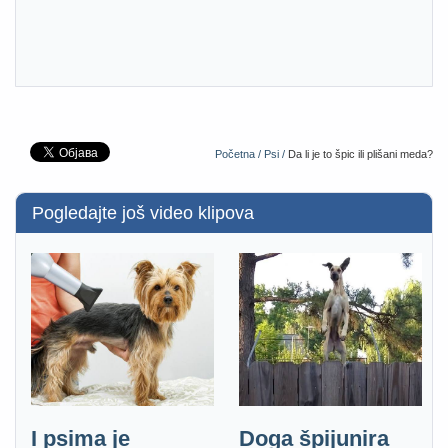
Početna /
Psi /
Da li je to špic ili plišani meda?
Pogledajte još video klipova
I psima je
Doga špijunira