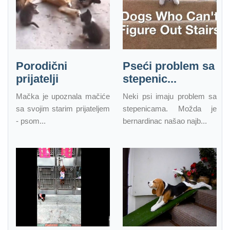
Porodični
Pseći problem sa
prijatelji
stepenic...
Mačka je upoznala mačiće
Neki psi imaju problem sa
sa svojim starim prijateljem
stepenicama. Možda je
- psom...
bernardinac našao najb...