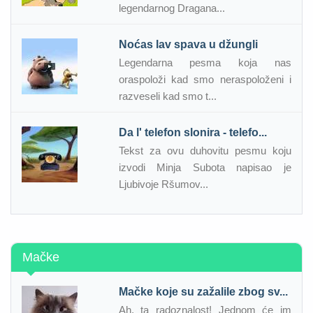
legendarnog Dragana...
Noćas lav spava u džungli
Legendarna pesma koja nas
oraspoloži kad smo neraspoloženi i
razveseli kad smo t...
Da l' telefon slonira - telefo...
Tekst za ovu duhovitu pesmu koju
izvodi Minja Subota napisao je
Ljubivoje Ršumov...
Mačke
Mačke koje su zažalile zbog sv...
Ah, ta radoznalost! Jednom će im