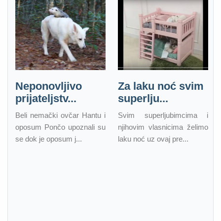
Neponovljivo
Za laku noć svim
prijateljstv...
superlju...
Beli nemački ovčar Hantu i
Svim superljubimcima i
oposum Pončo upoznali su
njihovim vlasnicima želimo
se dok je oposum j...
laku noć uz ovaj pre...