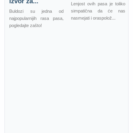
izvor za...
Lenjost ovih pasa je toliko
simpatična da će nas
Buldozi su jedna od
nasmejati i oraspolož...
najpopularnijih rasa pasa,
pogledajte zašto!