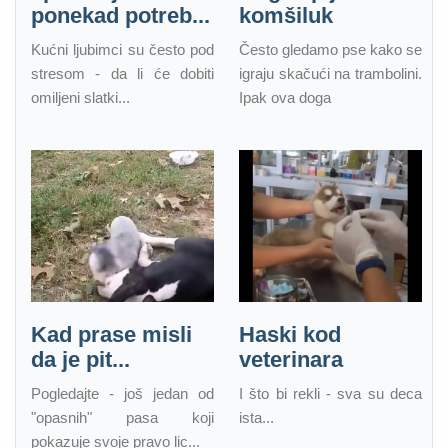
ponekad potreb...
komšiluk
Kućni ljubimci su često pod
Često gledamo pse kako se
stresom - da li će dobiti
igraju skačući na trambolini.
omiljeni slatki...
Ipak ova doga
Kad prase misli
Haski kod
da je pit...
veterinara
Pogledajte - još jedan od
I što bi rekli - sva su deca
"opasnih" pasa koji
ista...
pokazuje svoje pravo lic...