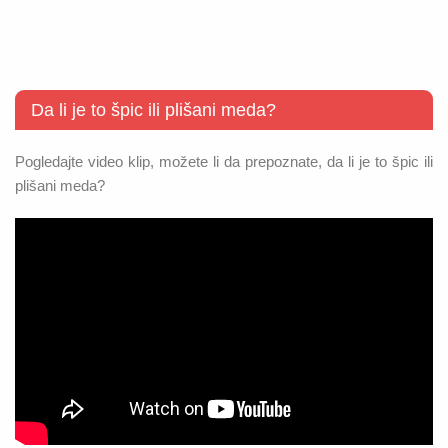
Da li je to špic ili plišani meda?
Pogledajte video klip, možete li da prepoznate, da li je to špic ili
plišani meda?