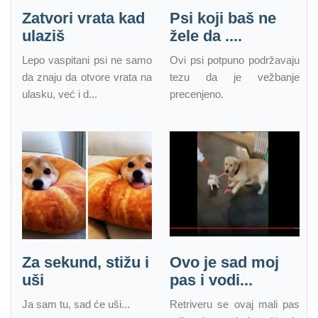
Zatvori vrata kad
Psi koji baš ne
ulaziš
žele da ....
Lepo vaspitani psi ne samo
Ovi psi potpuno podržavaju
da znaju da otvore vrata na
tezu da je vežbanje
ulasku, već i d...
precenjeno.
Za sekund, stižu i
Ovo je sad moj
uši
pas i vodi...
Ja sam tu, sad će uši...
Retriveru se ovaj mali pas