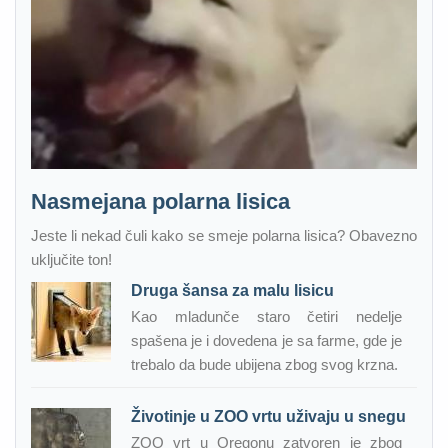
Nasmejana polarna lisica
Jeste li nekad čuli kako se smeje polarna lisica? Obavezno
uključite ton!
Druga šansa za malu lisicu
Kao mladunče staro četiri nedelje
spašena je i dovedena je sa farme, gde je
trebalo da bude ubijena zbog svog krzna.
Životinje u ZOO vrtu uživaju u snegu
ZOO vrt u Oregonu zatvoren je zbog