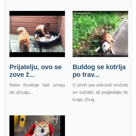
Prijatelju, ovo se
Buldog se kotrlja
zove ž...
po trav...
Neke životinje baš umeju
U prvih par sekundi možete
da uživaju...
se sažaliti, ali pogledajte do
kraja. Ovaj