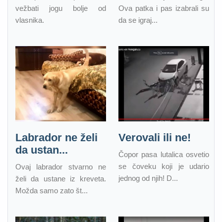
vežbati jogu bolje od
Ova patka i pas izabrali su
vlasnika.
da se igraj...
Labrador ne želi
Verovali ili ne!
da ustan...
Čopor pasa lutalica osvetio
se čoveku koji je udario
Ovaj labrador stvarno ne
jednog od njih! D...
želi da ustane iz kreveta.
Možda samo zato št...