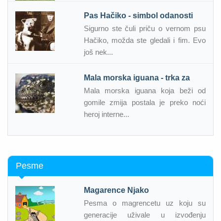
Pas Hačiko - simbol odanosti
Sigurno ste čuli priču o vernom psu
Hačiko, možda ste gledali i fim. Evo
još nek...
Mala morska iguana - trka za
Mala morska iguana koja beži od
gomile zmija postala je preko noći
heroj interne...
Pesme
Magarence Njako
Pesma o magrencetu uz koju su
generacije uživale u izvođenju