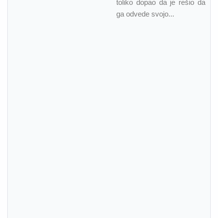
toliko dopao da je rešio da
ga odvede svojo...