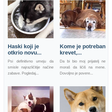
Haski koji je
Kome je potreban
otkrio novu...
krevet,...
Psi definitivno umeju da
Da bi bio moj prijatelj ne
smisle najrazličitije načine
moraš da ličiš na mene.
zabave. Pogledaj...
Dovoljno je povere...