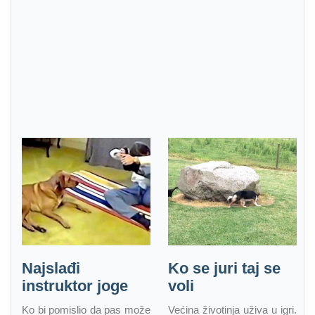
Najslađi
Ko se juri taj se
instruktor joge
voli
Ko bi pomislio da pas može
Većina životinja uživa u igri.