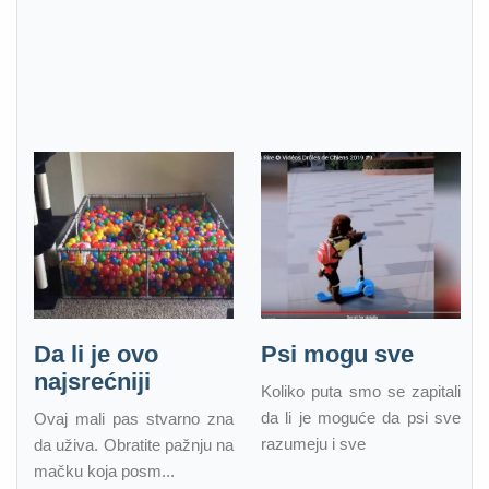
Da li je ovo
Psi mogu sve
najsrećniji
Koliko puta smo se zapitali
da li je moguće da psi sve
Ovaj mali pas stvarno zna
razumeju i sve
da uživa. Obratite pažnju na
mačku koja posm...