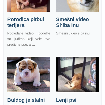
Porodica pitbul
Smešni video
terijera
Shiba Inu
Pogledajte video i podelite
Smešni video šiba inu
sa ljudima koji vole ove
predivne pse, ali...
Buldog je stalni
Lenji psi