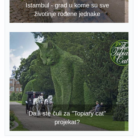
Istambul - grad u kome su sve
životinje rođene jednake
Da li ste čuli za "Topiary cat"
projekat?