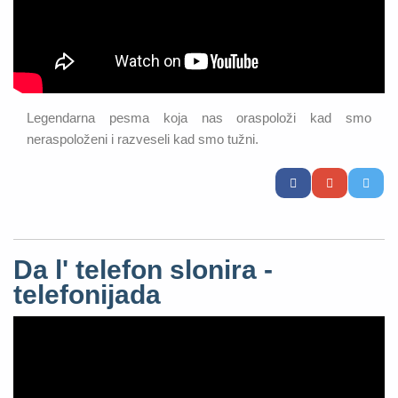
Legendarna pesma koja nas oraspoloži kad smo
neraspoloženi i razveseli kad smo tužni.
Da l' telefon slonira -
telefonijada