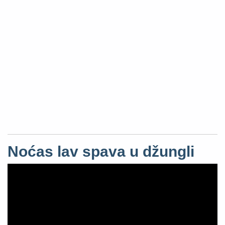
Noćas lav spava u džungli