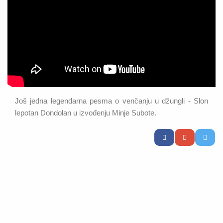
Još jedna legendarna pesma o venčanju u džungli - Slon
lepotan Dondolan u izvođenju Minje Subote.