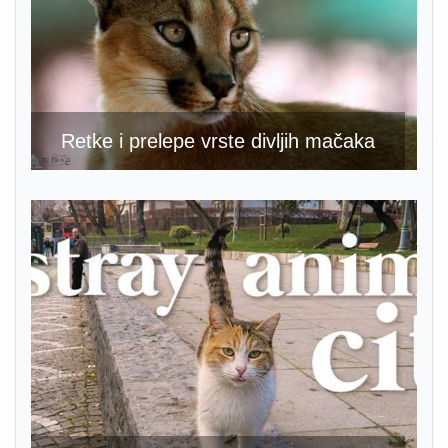
Retke i prelepe vrste divljih mačaka