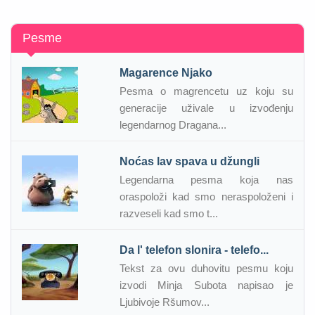
Pesme
Magarence Njako
Pesma o magrencetu uz koju su
generacije uživale u izvođenju
legendarnog Dragana...
Noćas lav spava u džungli
Legendarna pesma koja nas
oraspoloži kad smo neraspoloženi i
razveseli kad smo t...
Da l' telefon slonira - telefo...
Tekst za ovu duhovitu pesmu koju
izvodi Minja Subota napisao je
Ljubivoje Ršumov...