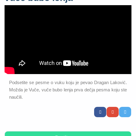
Podsetite se pesme o vuku koju je pevao Dragan Laković.
Možda je Vuče, vuče bubo lenja prva dečja pesma koju ste
naučili.