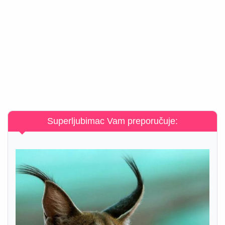
Superljubimac Vam preporučuje: