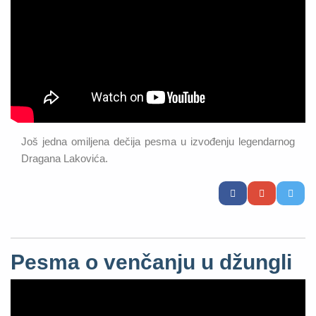
Još jedna omiljena dečija pesma u izvođenju legendarnog
Dragana Lakovića.
Pesma o venčanju u džungli