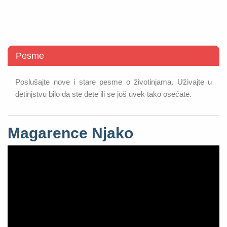
Pesme
Poslušajte nove i stare pesme o životinjama. Uživajte u
detinjstvu bilo da ste dete ili se još uvek tako osećate.
Magarence Njako