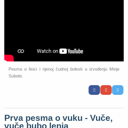
Pesma o lisici i njenoj čudnoj bolesti u izvođenju Minje
Subote.
Prva pesma o vuku - Vuče,
vuče bubo lenja