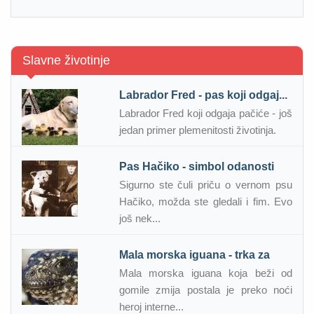
Slavne životinje
Labrador Fred - pas koji odgaj...
Labrador Fred koji odgaja pačiće - još
jedan primer plemenitosti životinja.
Pas Hačiko - simbol odanosti
Sigurno ste čuli priču o vernom psu
Hačiko, možda ste gledali i fim. Evo
još nek...
Mala morska iguana - trka za
Mala morska iguana koja beži od
gomile zmija postala je preko noći
heroj interne...