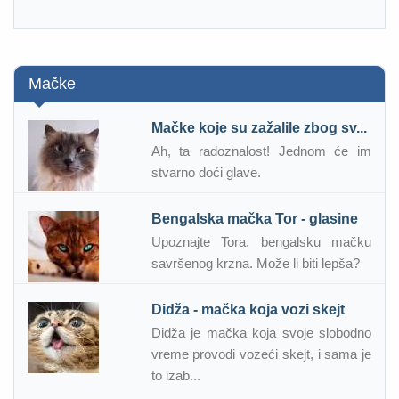
Mačke
Mačke koje su zažalile zbog sv...
Ah, ta radoznalost! Jednom će im
stvarno doći glave.
Bengalska mačka Tor - glasine
Upoznajte Tora, bengalsku mačku
savršenog krzna. Može li biti lepša?
Didža - mačka koja vozi skejt
Didža je mačka koja svoje slobodno
vreme provodi vozeći skejt, i sama je
to izab...