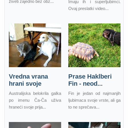
živeti zajedno bez obz...
Imaju ih i superljubimci.
Ovaj preslatki video...
Vredna vrana
Prase Haklberi
hrani svoje
Fin - neod...
Australijska belokrila galka
Fin je jedan od najmanjih
po imenu Ča-Ča uživa
ljubimaca svoje vrste, ali ga
hraneći svoje prija...
to ne sprečava...