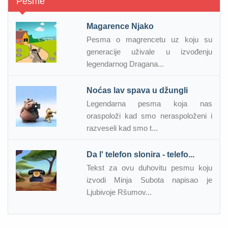
Pesme
Magarence Njako
Pesma o magrencetu uz koju su
generacije uživale u izvođenju
legendarnog Dragana...
Noćas lav spava u džungli
Legendarna pesma koja nas
oraspoloži kad smo neraspoloženi i
razveseli kad smo t...
Da l' telefon slonira - telefo...
Tekst za ovu duhovitu pesmu koju
izvodi Minja Subota napisao je
Ljubivoje Ršumov...