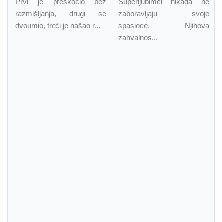
Prvi je preskočio bez
Superljubimci nikada ne
razmišljanja, drugi se
zaboravljaju svoje
dvoumio, treći je našao r...
spasioce. Njihova
zahvalnos...