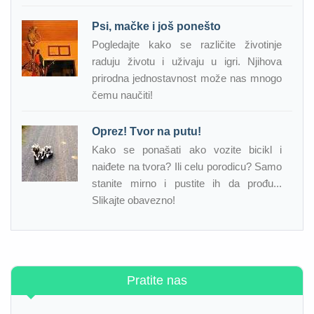
Psi, mačke i još ponešto
Pogledajte kako se različite životinje
raduju životu i uživaju u igri. Njihova
prirodna jednostavnost može nas mnogo
čemu naučiti!
Oprez! Tvor na putu!
Kako se ponašati ako vozite bicikl i
naiđete na tvora? Ili celu porodicu? Samo
stanite mirno i pustite ih da prođu...
Slikajte obavezno!
Pratite nas