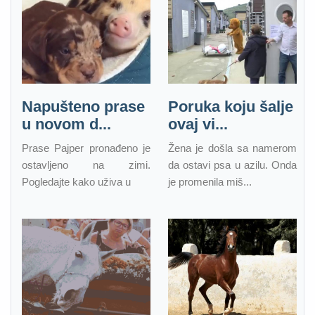
Napušteno prase
Poruka koju šalje
u novom d...
ovaj vi...
Prase Pajper pronađeno je
Žena je došla sa namerom
ostavljeno na zimi.
da ostavi psa u azilu. Onda
Pogledajte kako uživa u
je promenila miš...