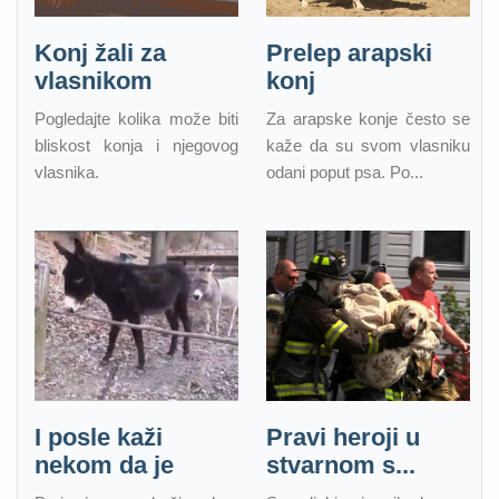
Konj žali za
Prelep arapski
vlasnikom
konj
Pogledajte kolika može biti
Za arapske konje često se
bliskost konja i njegovog
kaže da su svom vlasniku
vlasnika.
odani poput psa. Po...
I posle kaži
Pravi heroji u
nekom da je
stvarnom s...