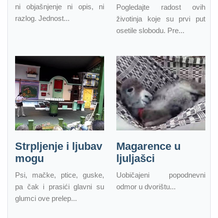
ni objašnjenje ni opis, ni
Pogledajte radost ovih
razlog. Jednost...
životinja koje su prvi put
osetile slobodu. Pre...
Strpljenje i ljubav
Magarence u
mogu
ljuljašci
Psi, mačke, ptice, guske,
Uobičajeni popodnevni
pa čak i prasići glavni su
odmor u dvorištu...
glumci ove prelep...