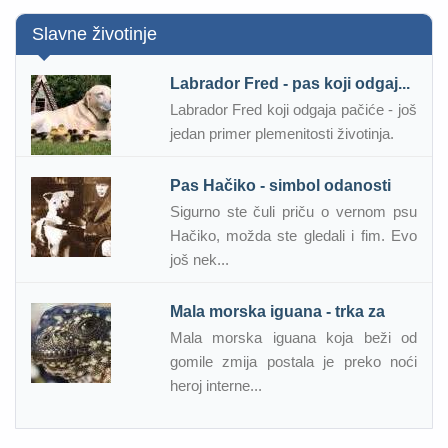
Slavne životinje
Labrador Fred - pas koji odgaj...
Labrador Fred koji odgaja pačiće - još
jedan primer plemenitosti životinja.
Pas Hačiko - simbol odanosti
Sigurno ste čuli priču o vernom psu
Hačiko, možda ste gledali i fim. Evo
još nek...
Mala morska iguana - trka za
Mala morska iguana koja beži od
gomile zmija postala je preko noći
heroj interne...