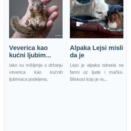
Veverica kao
Alpaka Lejsi misli
kućni ljubim...
da je
Iako su mišljenja o držanju
Lejsi je alpaka odrasla na
veverica kao kućnih
farmi uz ljude i mačke.
ljubimaca podeljena,
Bliskost koju je ra...