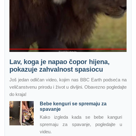
Lav, koga je napao čopor hijena,
pokazuje zahvalnost spasiocu
Još jedan odličan video, kojim nas BBC Earth podseća na
veličanstvenu prirodu i život u divljini. Obavezno pogledajte
do kraja!
Bebe kenguri se spremaju za
spavanje
Kako izgleda kada se bebe kanguri
spremaju za spavanje, pogledajte u
videu.