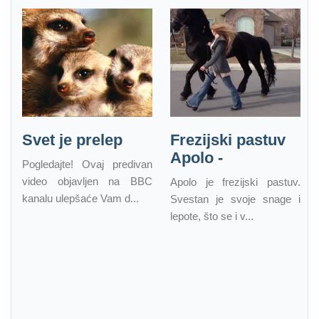
Svet je prelep
Frezijski pastuv
Apolo -
Pogledajte! Ovaj predivan
video objavljen na BBC
Apolo je frezijski pastuv.
kanalu ulepšaće Vam d...
Svestan je svoje snage i
lepote, što se i v...