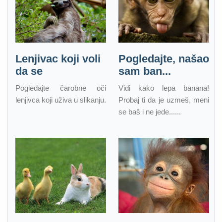
Lenjivac koji voli
Pogledajte, našao
da se
sam ban...
Pogledajte čarobne oči
Vidi kako lepa banana!
lenjivca koji uživa u slikanju.
Probaj ti da je uzmeš, meni
se baš i ne jede......