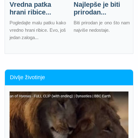
Vredna patka
Najlepše je biti
hrani ribice...
prirodan...
Pogledajte malu patku kako
Biti prirodan je ono što nam
vredno hrani ribice. Evo, još
najviše nedostaje.
jedan zaloga...
Divlje životinje