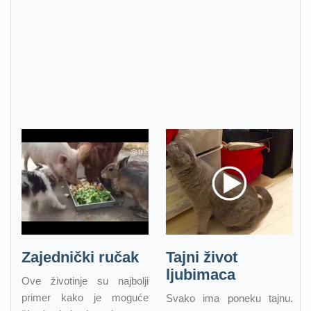
Zajednički ručak
Tajni život
ljubimaca
Ove životinje su najbolji
primer kako je moguće
Svako ima poneku tajnu.