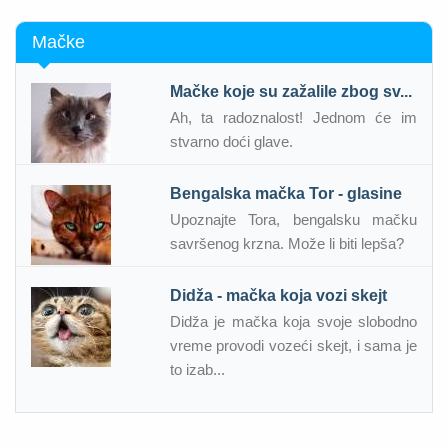
Mačke
Mačke koje su zažalile zbog sv...
Ah, ta radoznalost! Jednom će im
stvarno doći glave.
Bengalska mačka Tor - glasine
Upoznajte Tora, bengalsku mačku
savršenog krzna. Može li biti lepša?
Didža - mačka koja vozi skejt
Didža je mačka koja svoje slobodno
vreme provodi vozeći skejt, i sama je
to izab...