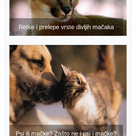
Retke i prelepe vrste divljih mačaka
Psi ili mačke? Zašto ne i psi i mačke?