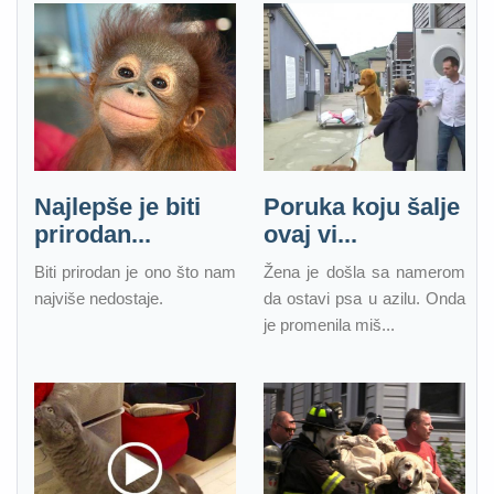
Najlepše je biti
Poruka koju šalje
prirodan...
ovaj vi...
Biti prirodan je ono što nam
Žena je došla sa namerom
najviše nedostaje.
da ostavi psa u azilu. Onda
je promenila miš...