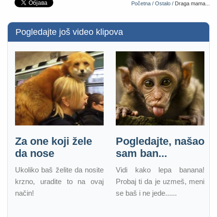
Početna /
Ostalo /
Draga mama...
Pogledajte još video klipova
Za one koji žele
Pogledajte, našao
da nose
sam ban...
Ukoliko baš želite da nosite
Vidi kako lepa banana!
krzno, uradite to na ovaj
Probaj ti da je uzmeš, meni
način!
se baš i ne jede......