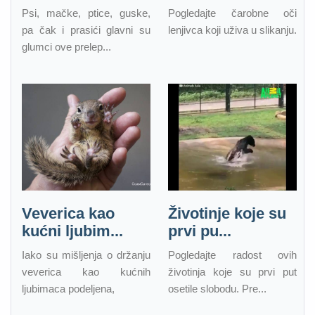
Psi, mačke, ptice, guske,
Pogledajte čarobne oči
pa čak i prasići glavni su
lenjivca koji uživa u slikanju.
glumci ove prelep...
Veverica kao
Životinje koje su
kućni ljubim...
prvi pu...
Iako su mišljenja o držanju
Pogledajte radost ovih
veverica kao kućnih
životinja koje su prvi put
ljubimaca podeljena,
osetile slobodu. Pre...