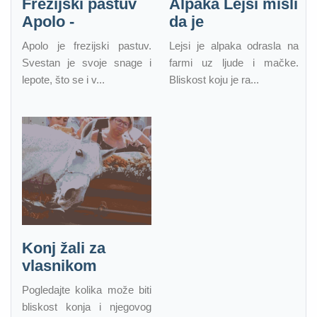
Frezijski pastuv
Alpaka Lejsi misli
Apolo -
da je
Apolo je frezijski pastuv.
Lejsi je alpaka odrasla na
Svestan je svoje snage i
farmi uz ljude i mačke.
lepote, što se i v...
Bliskost koju je ra...
Konj žali za
vlasnikom
Pogledajte kolika može biti
bliskost konja i njegovog