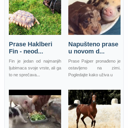
Prase Haklberi
Napušteno prase
Fin - neod...
u novom d...
Fin je jedan od najmanjih
Prase Pajper pronađeno je
ljubimaca svoje vrste, ali ga
ostavljeno na zimi.
to ne sprečava...
Pogledajte kako uživa u