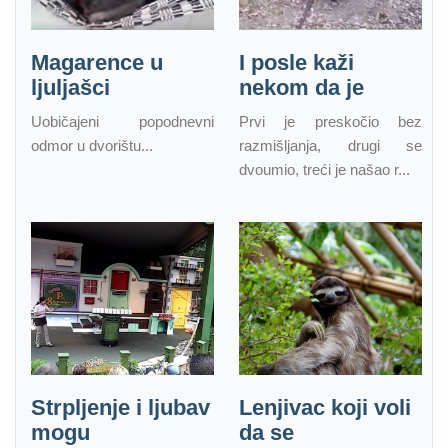
Magarence u
I posle kaži
ljuljašci
nekom da je
Uobičajeni popodnevni
Prvi je preskočio bez
odmor u dvorištu...
razmišljanja, drugi se
dvoumio, treći je našao r...
Strpljenje i ljubav
Lenjivac koji voli
mogu
da se