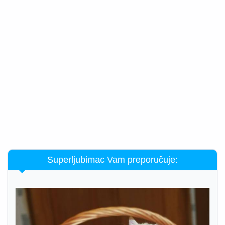
Superljubimac Vam preporučuje: