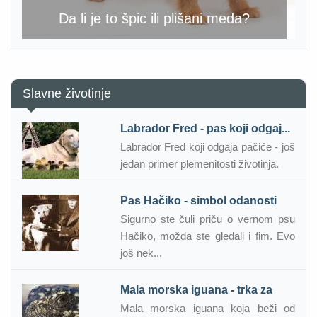
Da li je to špic ili plišani meda?
Slavne životinje
Labrador Fred - pas koji odgaj...
Labrador Fred koji odgaja pačiće - još
jedan primer plemenitosti životinja.
Pas Hačiko - simbol odanosti
Sigurno ste čuli priču o vernom psu
Hačiko, možda ste gledali i fim. Evo
još nek...
Mala morska iguana - trka za
Mala morska iguana koja beži od