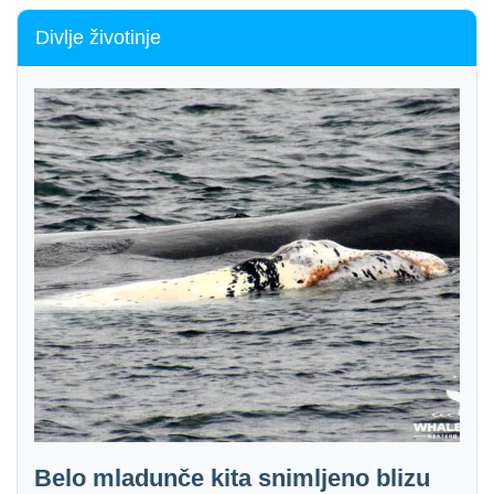
Divlje životinje
Belo mladunče kita snimljeno blizu