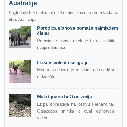
Australije
Pogledajte belo mladunče kita snimljeno dronom u vodama
blizu Australije.
Porodica slonova pomaže najmlađem
članu
Porodica slonova uvek je tu da zaštiti
svoje mladunče.
I losovi vole da se igraju
Mama los dovela je mladunca da se igra
u dvorištu.
Mala iguana beži od zmija
Ekipa snimatelja na ostrvu Fernandina,
Galapagos snimila je ovaj jedinstven
video.