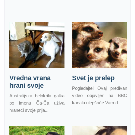
Vredna vrana
Svet je prelep
hrani svoje
Pogledajte! Ovaj predivan
video objavljen na BBC
Australijska belokrila galka
kanalu ulepšaće Vam d...
po imenu Ča-Ča uživa
hraneći svoje prija...