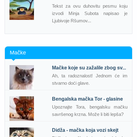
Tekst za ovu duhovitu pesmu koju
izvodi Minja Subota napisao je
Ljubivoje Ršumov...
Mačke
Mačke koje su zažalile zbog sv...
Ah, ta radoznalost! Jednom će im
stvarno doći glave.
Bengalska mačka Tor - glasine
Upoznajte Tora, bengalsku mačku
savršenog krzna. Može li biti lepša?
Didža - mačka koja vozi skejt