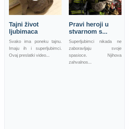
Tajni život
Pravi heroji u
ljubimaca
stvarnom s...
Svako ima poneku tajnu.
Superljubimci nikada ne
Imaju ih i superljubimci.
zaboravljaju svoje
Ovaj preslatki video...
spasioce. Njihova
zahvalnos...