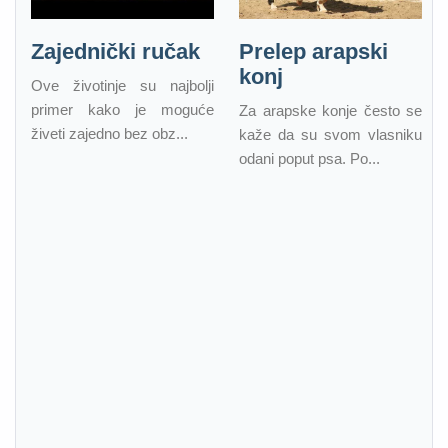
Zajednički ručak
Prelep arapski
konj
Ove životinje su najbolji
primer kako je moguće
Za arapske konje često se
živeti zajedno bez obz...
kaže da su svom vlasniku
odani poput psa. Po...