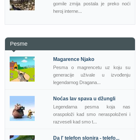
gomile zmija postala je preko noći
heroj interne...
Pesme
Magarence Njako
Pesma o magrencetu uz koju su
generacije uživale u izvođenju
legendarnog Dragana...
Noćas lav spava u džungli
Legendarna pesma koja nas
oraspoloži kad smo neraspoloženi i
razveseli kad smo t...
Da l' telefon slonira - telefo...