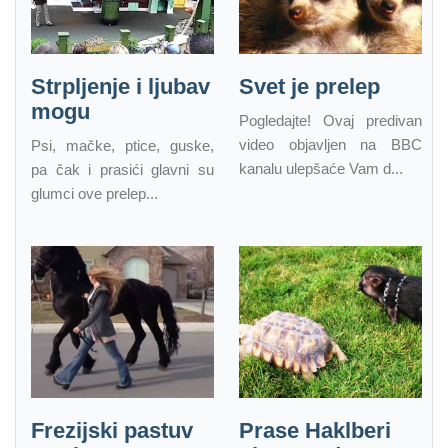
Strpljenje i ljubav
Svet je prelep
mogu
Pogledajte! Ovaj predivan
video objavljen na BBC
Psi, mačke, ptice, guske,
kanalu ulepšaće Vam d...
pa čak i prasići glavni su
glumci ove prelep...
Frezijski pastuv
Prase Haklberi