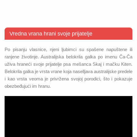
Vredna vrana hrani svoje prijatelje
Po pisanju vlasnice, njeni ljubimci su spašene napuštene ili
ranjene životinje. Australijska belokrila galka po imenu Ča-Ča
uživa hraneći svoje prijatelje psa mešanca Skaj i mačku Kiten.
Belokrila galka je vrsta vrane koja naselljava australijske predele
i kao vrsta veoma je privržena svojoj porodici, što i pokazuje
obezbeđujući im hranu.