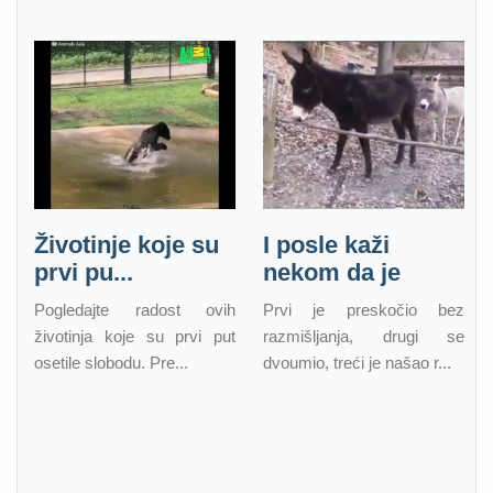
Životinje koje su
I posle kaži
prvi pu...
nekom da je
Pogledajte radost ovih
Prvi je preskočio bez
životinja koje su prvi put
razmišljanja, drugi se
osetile slobodu. Pre...
dvoumio, treći je našao r...