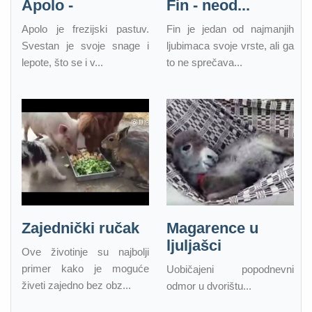
Apolo -
Fin - neod...
Apolo je frezijski pastuv.
Fin je jedan od najmanjih
Svestan je svoje snage i
ljubimaca svoje vrste, ali ga
lepote, što se i v...
to ne sprečava...
Zajednički ručak
Magarence u
ljuljašci
Ove životinje su najbolji
primer kako je moguće
Uobičajeni popodnevni
živeti zajedno bez obz...
odmor u dvorištu...