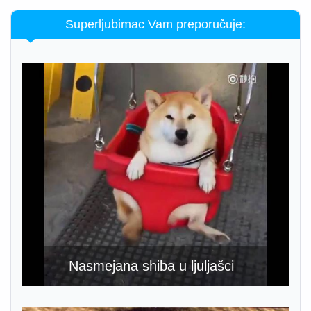
Superljubimac Vam preporučuje:
Nasmejana shiba u ljuljašci