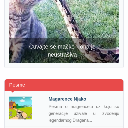
Čuvajte se mačke - ona je
neustrašiva
Pesme
Magarence Njako
Pesma o magrencetu uz koju su
generacije uživale u izvođenju
legendarnog Dragana...