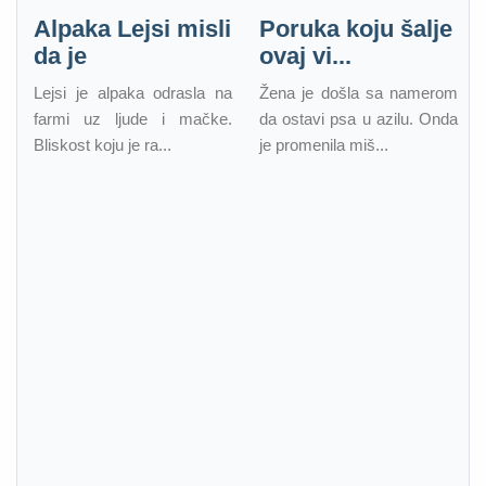
Alpaka Lejsi misli
Poruka koju šalje
da je
ovaj vi...
Lejsi je alpaka odrasla na
Žena je došla sa namerom
farmi uz ljude i mačke.
da ostavi psa u azilu. Onda
Bliskost koju je ra...
je promenila miš...