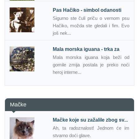
Pas Hačiko - simbol odanosti
Sigurno ste čuli priču o vernom psu
Hačiko, možda ste gledali i fim. Evo
još nek...
Mala morska iguana - trka za
Mala morska iguana koja beži od
gomile zmija postala je preko noći
heroj interne...
Mačke
Mačke koje su zažalile zbog sv...
Ah, ta radoznalost! Jednom će im
stvarno doći glave.