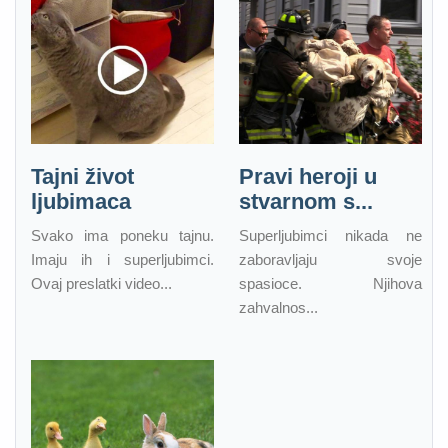
Tajni život
Pravi heroji u
ljubimaca
stvarnom s...
Svako ima poneku tajnu.
Superljubimci nikada ne
Imaju ih i superljubimci.
zaboravljaju svoje
Ovaj preslatki video...
spasioce. Njihova
zahvalnos...