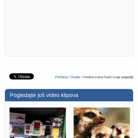
Početna /
Ostalo /
Vredna vrana hrani svoje prijatelje
Pogledajte još video klipova