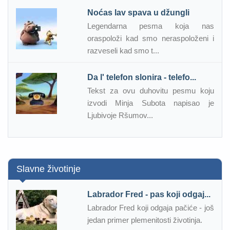
Noćas lav spava u džungli
Legendarna pesma koja nas
oraspoloži kad smo neraspoloženi i
razveseli kad smo t...
Da l' telefon slonira - telefo...
Tekst za ovu duhovitu pesmu koju
izvodi Minja Subota napisao je
Ljubivoje Ršumov...
Slavne životinje
Labrador Fred - pas koji odgaj...
Labrador Fred koji odgaja pačiće - još
jedan primer plemenitosti životinja.