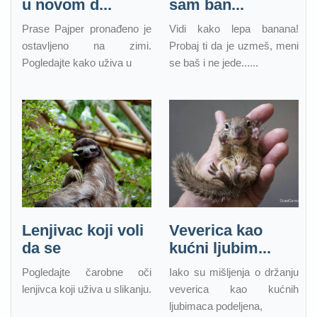
u novom d...
sam ban...
Prase Pajper pronađeno je
Vidi kako lepa banana!
ostavljeno na zimi.
Probaj ti da je uzmeš, meni
Pogledajte kako uživa u
se baš i ne jede......
Lenjivac koji voli
Veverica kao
da se
kućni ljubim...
Pogledajte čarobne oči
Iako su mišljenja o držanju
lenjivca koji uživa u slikanju.
veverica kao kućnih
ljubimaca podeljena,