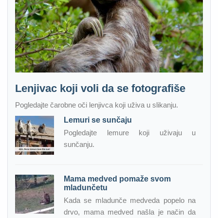
Lenjivac koji voli da se fotografiše
Pogledajte čarobne oči lenjivca koji uživa u slikanju.
Lemuri se sunčaju
Pogledajte lemure koji uživaju u
sunčanju.
Mama medved pomaže svom
mladunčetu
Kada se mladunče medveda popelo na
drvo, mama medved našla je način da