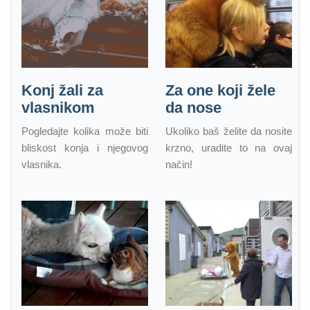
Konj žali za
Za one koji žele
vlasnikom
da nose
Pogledajte kolika može biti
Ukoliko baš želite da nosite
bliskost konja i njegovog
krzno, uradite to na ovaj
vlasnika.
način!