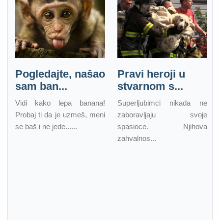
Pogledajte, našao
Pravi heroji u
sam ban...
stvarnom s...
Vidi kako lepa banana!
Superljubimci nikada ne
Probaj ti da je uzmeš, meni
zaboravljaju svoje
se baš i ne jede......
spasioce. Njihova
zahvalnos...