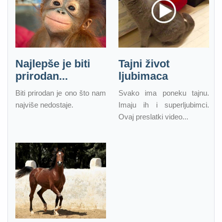
Najlepše je biti
Tajni život
prirodan...
ljubimaca
Biti prirodan je ono što nam
Svako ima poneku tajnu.
najviše nedostaje.
Imaju ih i superljubimci.
Ovaj preslatki video...