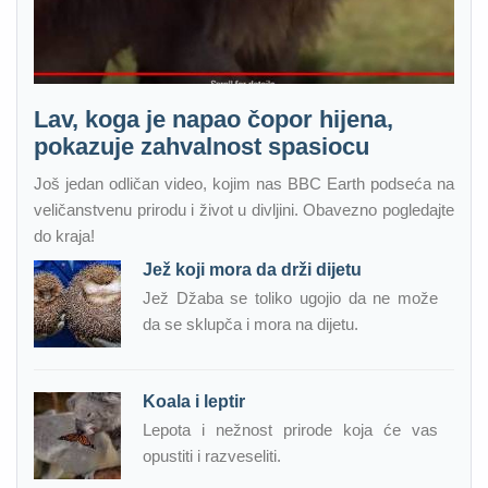
Lav, koga je napao čopor hijena,
pokazuje zahvalnost spasiocu
Još jedan odličan video, kojim nas BBC Earth podseća na
veličanstvenu prirodu i život u divljini. Obavezno pogledajte
do kraja!
Jež koji mora da drži dijetu
Jež Džaba se toliko ugojio da ne može
da se sklupča i mora na dijetu.
Koala i leptir
Lepota i nežnost prirode koja će vas
opustiti i razveseliti.