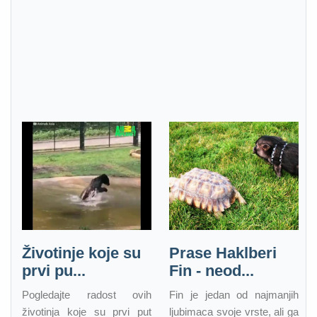
Životinje koje su
Prase Haklberi
prvi pu...
Fin - neod...
Pogledajte radost ovih
Fin je jedan od najmanjih
životinja koje su prvi put
ljubimaca svoje vrste, ali ga