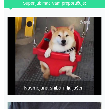
Superljubimac Vam preporučuje:
Nasmejana shiba u ljuljašci