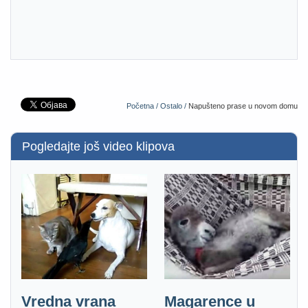
Početna /
Ostalo /
Napušteno prase u novom domu
Pogledajte još video klipova
Vredna vrana
Magarence u