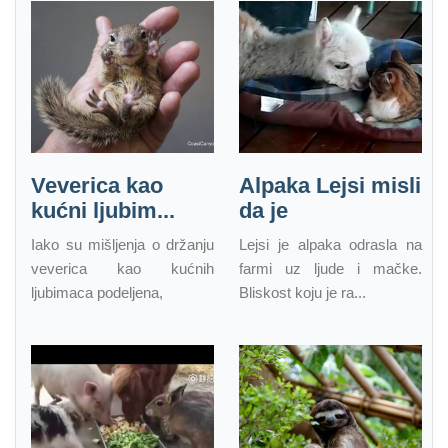
Veverica kao
Alpaka Lejsi misli
kućni ljubim...
da je
Iako su mišljenja o držanju
Lejsi je alpaka odrasla na
veverica kao kućnih
farmi uz ljude i mačke.
ljubimaca podeljena,
Bliskost koju je ra...