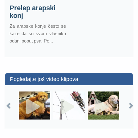
Prelep arapski
konj
Za arapske konje često se
kaže da su svom vlasniku
odani poput psa. Po...
Pogledajte još video klipova