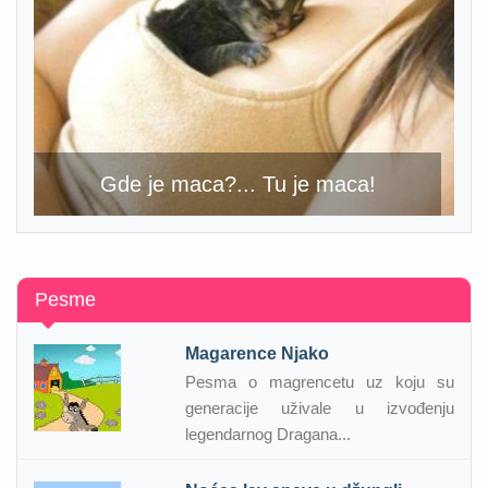
Gde je maca?... Tu je maca!
Pesme
Magarence Njako
Pesma o magrencetu uz koju su
generacije uživale u izvođenju
legendarnog Dragana...