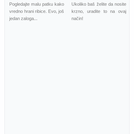
Pogledajte malu patku kako
Ukoliko baš želite da nosite
vredno hrani ribice. Evo, još
krzno, uradite to na ovaj
jedan zaloga...
način!