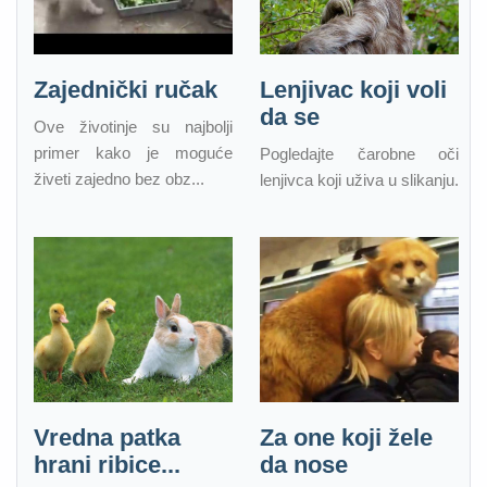
Zajednički ručak
Lenjivac koji voli
da se
Ove životinje su najbolji
primer kako je moguće
Pogledajte čarobne oči
živeti zajedno bez obz...
lenjivca koji uživa u slikanju.
Vredna patka
Za one koji žele
hrani ribice...
da nose