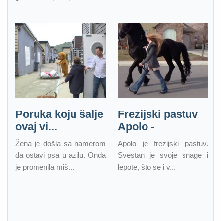
Poruka koju šalje
Frezijski pastuv
ovaj vi...
Apolo -
Žena je došla sa namerom
Apolo je frezijski pastuv.
da ostavi psa u azilu. Onda
Svestan je svoje snage i
je promenila miš...
lepote, što se i v...