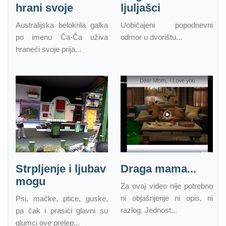
hrani svoje
ljuljašci
Australijska belokrila galka
Uobičajeni popodnevni
po imenu Ča-Ča uživa
odmor u dvorištu...
hraneći svoje prija...
Strpljenje i ljubav
Draga mama...
mogu
Za ovaj video nije potrebno
ni objašnjenje ni opis, ni
Psi, mačke, ptice, guske,
razlog. Jednost...
pa čak i prasići glavni su
glumci ove prelep...