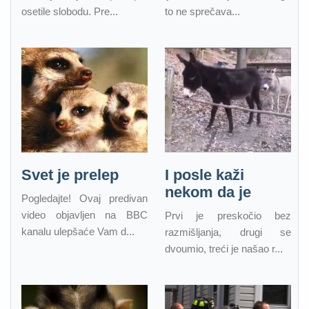
osetile slobodu. Pre...
to ne sprečava...
Svet je prelep
I posle kaži
nekom da je
Pogledajte! Ovaj predivan
video objavljen na BBC
Prvi je preskočio bez
kanalu ulepšaće Vam d...
razmišljanja, drugi se
dvoumio, treći je našao r...