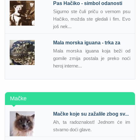
Pas Hačiko - simbol odanosti
Sigurno ste čuli priču o vernom psu
Hačiko, možda ste gledali i fim. Evo
još nek...
Mala morska iguana - trka za
Mala morska iguana koja beži od
gomile zmija postala je preko noći
heroj interne...
Mačke
Mačke koje su zažalile zbog sv...
Ah, ta radoznalost! Jednom će im
stvarno doći glave.