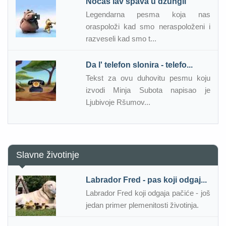
Noćas lav spava u džungli
Legendarna pesma koja nas
oraspoloži kad smo neraspoloženi i
razveseli kad smo t...
Da l' telefon slonira - telefo...
Tekst za ovu duhovitu pesmu koju
izvodi Minja Subota napisao je
Ljubivoje Ršumov...
Slavne životinje
Labrador Fred - pas koji odgaj...
Labrador Fred koji odgaja pačiće - još
jedan primer plemenitosti životinja.