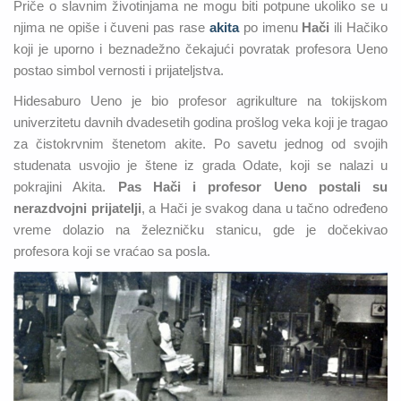
Priče o slavnim životinjama ne mogu biti potpune ukoliko se u
njima ne opiše i čuveni pas rase
akita
po imenu
Hači
ili Hačiko
koji je uporno i beznadežno čekajući povratak profesora Ueno
postao simbol vernosti i prijateljstva.
Hidesaburo Ueno je bio profesor agrikulture na tokijskom
univerzitetu davnih dvadesetih godina prošlog veka koji je tragao
za čistokrvnim štenetom akite. Po savetu jednog od svojih
studenata usvojio je štene iz grada Odate, koji se nalazi u
pokrajini Akita.
Pas Hači i profesor Ueno postali su
nerazdvojni prijatelji
, a Hači je svakog dana u tačno određeno
vreme dolazio na železničku stanicu, gde je dočekivao
profesora koji se vraćao sa posla.