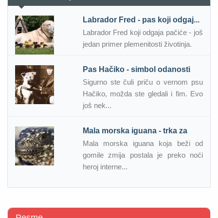
Labrador Fred - pas koji odgaj...
Labrador Fred koji odgaja pačiće - još
jedan primer plemenitosti životinja.
Pas Hačiko - simbol odanosti
Sigurno ste čuli priču o vernom psu
Hačiko, možda ste gledali i fim. Evo
još nek...
Mala morska iguana - trka za
Mala morska iguana koja beži od
gomile zmija postala je preko noći
heroj interne...
Pesme