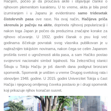
Hačijem, počeo je da proučava akite i objavljuje članke o
njihovom plemenitom karakteru. U to vreme, akita je bila pred
izumiranjem i u Japanu je evidentirano
samo tridesetak
čistokrvnih pasa
ove rase. Na ovaj način,
Hačijeva priča
skrenula je pažnju na
akite
, doprinela njihovoj popularizaciji i
nakon toga Japan je počeo da preduzima značajne korake za
njihovo očuvanje. U 1932. godini članak o psu koji već
godinama iščekuje povratak svog vlasnika publikovan je u
najtiražnijim tokijskim novinama, nakon čega se celim Japanom
proširila svest o ugroženosti akita pasa, a sam Hačiko postao
svojevrsni nacionalni simbol lojalnosti. Na železničkoj stanici
Šibuja u Tokiju Hačiju je još davnih dana podignut bronzani
spomenik. Spomenik je uništen u vreme Drugog svetskog rata i
obnovljen 1948. godine. U 2015. godini Univerzitet Tokija u čast
Hačija i njegovog omiljenog čoveka postavio je i drugi spomenik
koji prikazuje njihov konačan susret.