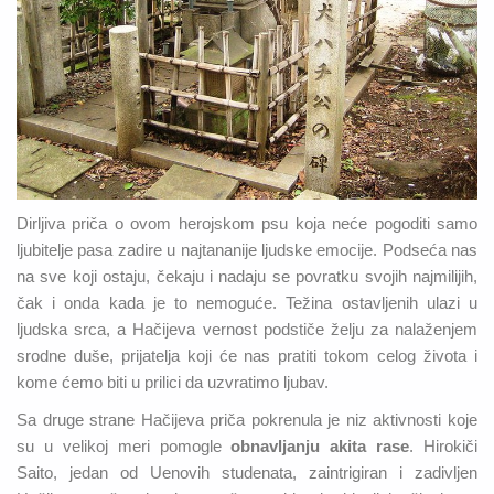
Dirljiva priča o ovom herojskom psu koja neće pogoditi samo
ljubitelje pasa zadire u najtananije ljudske emocije. Podseća nas
na sve koji ostaju, čekaju i nadaju se povratku svojih najmilijih,
čak i onda kada je to nemoguće. Težina ostavljenih ulazi u
ljudska srca, a Hačijeva vernost podstiče želju za nalaženjem
srodne duše, prijatelja koji će nas pratiti tokom celog života i
kome ćemo biti u prilici da uzvratimo ljubav.
Sa druge strane Hačijeva priča pokrenula je niz aktivnosti koje
su u velikoj meri pomogle
obnavljanju akita rase
. Hirokiči
Saito, jedan od Uenovih studenata, zaintrigiran i zadivljen