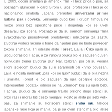
U 2009. godini snimljen je američki film - Hači: priča o psu, sa
poznatim glumcem Ričard Girom u ulozi profesora i Hači je od
nacionalnog simbola Japana prerastao
univerzalni primer
ljubavi psa i čoveka
. Snimanje ovog kao i drugih filmova ne
može proći bez specifične priče i događaja koji se uvek
dešavaju iza scena. Poznato je da su samom snimanju filma
svakodnevno prisustvovali predstavnici udruženja za zaštitu
životinja vodeći računa o tome da nijedan pas ne bude povređen
tokom snimanja. Tri odrasle akite
Forest, Lajla
i
Čiko
igrali su
ulogu odraslog Hačija, a za njihovu obuku bio je zadužen čuveni
holivudski trener životinja Bun Nar. Izabrani psi bili su veoma
slični izgledom budući da su u stvarnosti bili krvno povezani.
Lajla je nosila nadimak „pas koji se ljubi“ budući da je bila nežna
i umiljata. Forest je bio zadužen da igra ozbiljnije epizode.
Interesantan podatak odnosi se na „glumce“ koji su igrali bebu
Hachija. Budući da je snimanje trajalo prilično dugo štenci su
brzo rasli i morali biti često menjani. Pošto je akita po sebi veliki
pas, za snimanje su korišćeni štenci
shiba inu
, takođe
japanske rase koja je manja, pa je sa ovim štencima bilo lakše