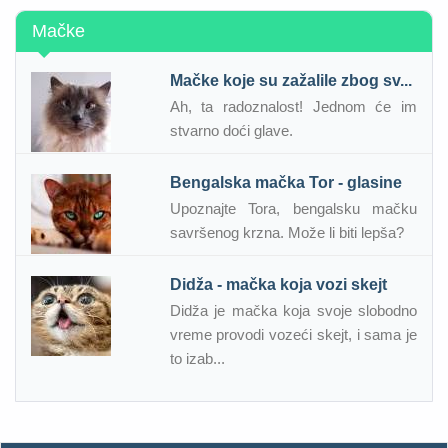
Mačke
Mačke koje su zažalile zbog sv...
Ah, ta radoznalost! Jednom će im
stvarno doći glave.
Bengalska mačka Tor - glasine
Upoznajte Tora, bengalsku mačku
savršenog krzna. Može li biti lepša?
Didža - mačka koja vozi skejt
Didža je mačka koja svoje slobodno
vreme provodi vozeći skejt, i sama je
to izab...