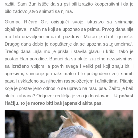
raditi. Sam Bun ističe da su psi bili izrazito kooperativni i da je
bilo zadovoljstvo snimati sa njima.
Glumac Ričard Gir, opisujući svoje iskustvo sa snimanja
objašnjava i način na koji se upoznao sa psima. Prvog dana nije
mu bilo dozvoljeno ni da ih pozdravi. Morao je da ih ignoriše.
Drugog dana dobio je dopuštenje da se upozna sa „glumcima“.
Trećeg dana Lajla mu je prišla i stavila glavu u krilo i tako je
postao član porodice. Budući da su akite izuzetno nezavisni psi
sa izraženo voljom, a povrh svega i veliki psi koji znaju biti i
agresivni, snimanje je maksimalno bilo prilagođeno volji samih
pasa i usklađeno sa njihovim raspoloženjem i afinitetima. Pitanje
koje je postavljeno odnosilo se upravo na rasu psa. Zašto je baš
akita izabrana? Odgovor reditelja je vrlo jednostavan –
U počast
Hačiju, to je morao biti baš japanski akita pas.