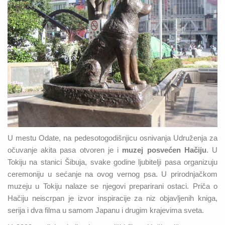
U mestu Odate, na pedesotogodišnjicu osnivanja Udruženja za
očuvanje akita pasa otvoren je i
muzej posvećen Hačiju
. U
Tokiju na stanici Šibuja, svake godine ljubitelji pasa organizuju
ceremoniju u sećanje na ovog vernog psa. U prirodnjačkom
muzeju u Tokiju nalaze se njegovi preparirani ostaci. Priča o
Hačiju neiscrpan je izvor inspiracije za niz objavljenih kniga,
serija i dva filma u samom Japanu i drugim krajevima sveta.