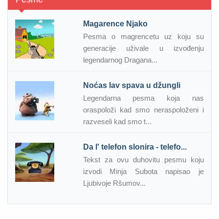
Magarence Njako
Pesma o magrencetu uz koju su
generacije uživale u izvođenju
legendarnog Dragana...
Noćas lav spava u džungli
Legendarna pesma koja nas
oraspoloži kad smo neraspoloženi i
razveseli kad smo t...
Da l' telefon slonira - telefo...
Tekst za ovu duhovitu pesmu koju
izvodi Minja Subota napisao je
Ljubivoje Ršumov...