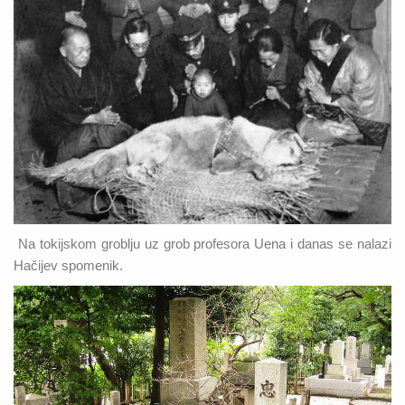
Na tokijskom groblju uz grob profesora Uena i danas se nalazi
Hačijev spomenik.