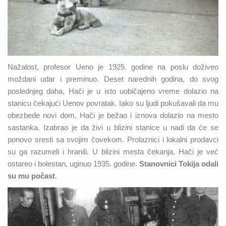
Nažalost, profesor Ueno je 1925. godine na poslu doživeo
moždani udar i preminuo. Deset narednih godina, do svog
poslednjeg daha, Hači je u isto uobičajeno vreme dolazio na
stanicu čekajući Uenov povratak. Iako su ljudi pokušavali da mu
obezbede novi dom, Hači je bežao i iznova dolazio na mesto
sastanka. Izabrao je da živi u blizini stanice u nadi da će se
ponovo sresti sa svojim čovekom. Prolaznici i lokalni prodavci
su ga razumeli i hranili. U blizini mesta čekanja, Hači je već
ostareo i bolestan, uginuo 1935. godine.
Stanovnici Tokija odali
su mu počast
.