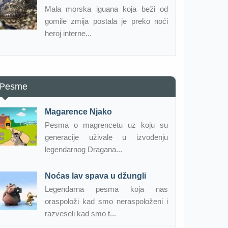
Mala morska iguana koja beži od
gomile zmija postala je preko noći
heroj interne...
Pesme
Magarence Njako
Pesma o magrencetu uz koju su
generacije uživale u izvođenju
legendarnog Dragana...
Noćas lav spava u džungli
Legendarna pesma koja nas
oraspoloži kad smo neraspoloženi i
razveseli kad smo t...