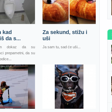
n kad
Za sekund, stižu i
š da s...
uši
an dokaz da su
Ja sam tu, sad će uši...
mci prepametni, da su
odice...