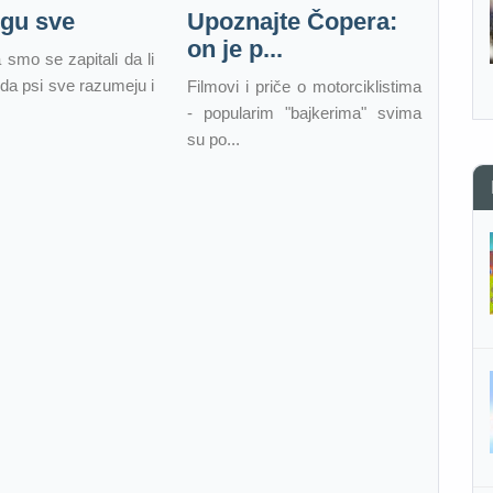
gu sve
Upoznajte Čopera:
on je p...
 smo se zapitali da li
da psi sve razumeju i
Filmovi i priče o motorciklistima
- popularim "bajkerima" svima
su po...