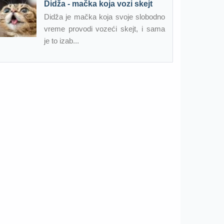
Didža - mačka koja vozi skejt
Didža je mačka koja svoje slobodno
vreme provodi vozeći skejt, i sama
je to izab...