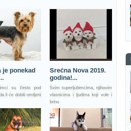
a je ponekad
Srećna Nova 2019.
..
godina!...
bimci su često pod
Svim superljubimcima, njihovim
a li će dobiti omiljeni
vlasnicima i ljudima koji vole i
brinu