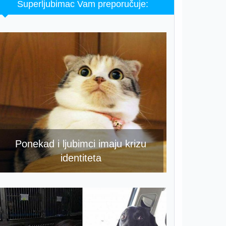
Superljubimac Vam preporučuje:
Ponekad i ljubimci imaju krizu
identiteta