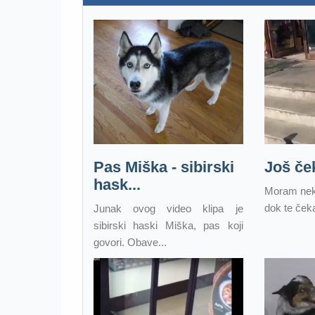
Pas Miška - sibirski
Još če
hask...
Moram nek
dok te ček
Junak ovog video klipa je
sibirski haski Miška, pas koji
govori. Obave...