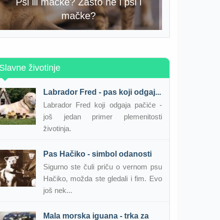
Psi ili mačke? Zašto ne i psi i
mačke?
Slavne životinje
Labrador Fred - pas koji odgaj...
Labrador Fred koji odgaja pačiće -
još jedan primer plemenitosti
životinja.
Pas Hačiko - simbol odanosti
Sigurno ste čuli priču o vernom psu
Hačiko, možda ste gledali i fim. Evo
još nek...
Mala morska iguana - trka za