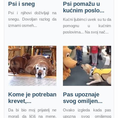
Psi i sneg
Psi pomažu u
kućnim poslo...
Psi i njihovi doživljaji na
snegu. Dovoljan razlog da
Kućni ljubimci uvek su tu da
izmami osmeh...
pomognu u kućnim
poslovima... Na svoj nač...
Kome je potreban
Pas upoznaje
krevet,...
svog omiljen...
Da bi bio moj prijatelj ne
Ovako izgleda kada pas
moraš da ličiš na mene.
upozna svog omiljenog