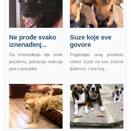
Ne prođe svako
Suze koje sve
iznenađenj...
govore
Da iznenađenje nije uvek
Pogledajte ovaj predivan
pozitivno, pokazuje reakcija
video! Suze za sve srećne
psa u pozadini.
ljubimce, i one koj...