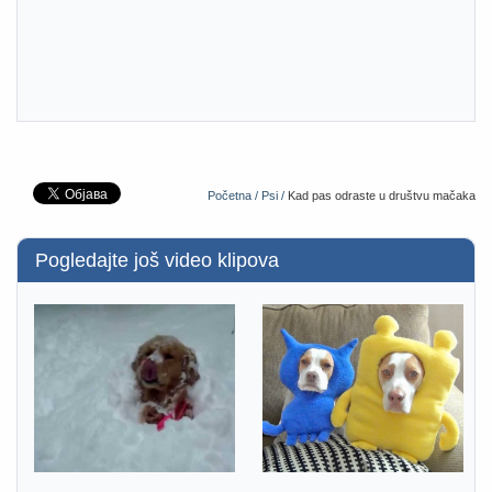
Početna /
Psi /
Kad pas odraste u društvu mačaka
Pogledajte još video klipova