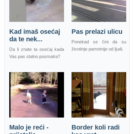
Kad imaš osećaj
Pas prelazi ulicu
da te nek...
Ponekad se čini da su
životinje pametnije od ljudi.
Da li znate ta osećaj kada
Vas pas stalno posmatra?
Malo je reći -
Border koli radi