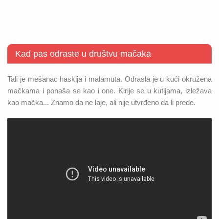
Kad pas odraste u društvu mačaka
Tali je mešanac haskija i malamuta. Odrasla je u kući okružena
mačkama i ponaša se kao i one. Kirije se u kutijama, izležava
kao mačka... Znamo da ne laje, ali nije utvrđeno da li prede.