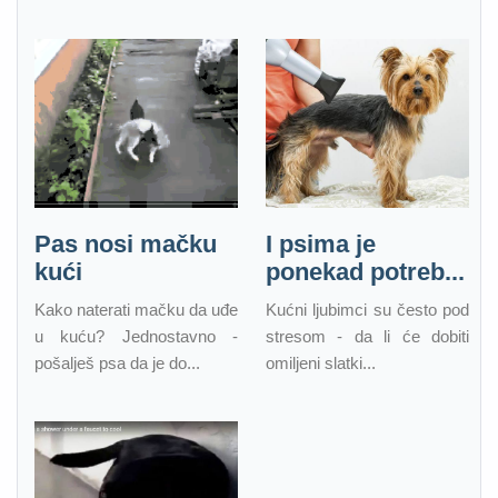
Pas nosi mačku
I psima je
kući
ponekad potreb...
Kako naterati mačku da uđe
Kućni ljubimci su često pod
u kuću? Jednostavno -
stresom - da li će dobiti
pošalješ psa da je do...
omiljeni slatki...