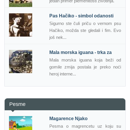
jedan primer plemenitosti životinja.
Pas Hačiko - simbol odanosti
Sigurno ste čuli priču o vernom psu
Hačiko, možda ste gledali i fim. Evo
još nek...
Mala morska iguana - trka za
Mala morska iguana koja beži od
gomile zmija postala je preko noći
heroj interne...
Pesme
Magarence Njako
Pesma o magrencetu uz koju su