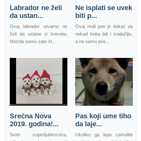
Labrador ne želi
Ne isplati se uvek
da ustan...
biti p...
Ovaj labrador stvarno ne
Ovaj mali pas je dokaz da
želi da ustane iz kreveta.
nekad treba biti i snalažljiv,
Možda samo zato št...
a ne samo pos...
Srećna Nova
Pas koji ume tiho
2019. godina!...
da laje...
Svim superljubimcima,
Ukoliko ga lepo zamolite