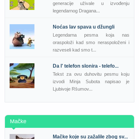
generacije uživale u izvođenju
legendarnog Dragana...
Noćas lav spava u džungli
Legendarna pesma koja nas
oraspoloži kad smo neraspoloženi i
razveseli kad smo t...
Da l' telefon slonira - telefo...
Tekst za ovu duhovitu pesmu koju
izvodi Minja Subota napisao je
Ljubivoje Ršumov...
Mačke
Mačke koje su zažalile zbog sv...