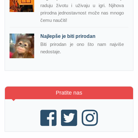
raduju životu i uživaju u igri. Njihova
prirodna jednostavnost može nas mnogo
čemu naučiti!
Najlepše je biti prirodan
Biti prirodan je ono što nam najviše
nedostaje.
Pratite nas