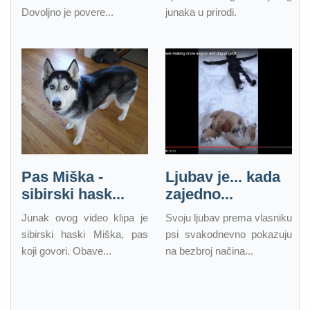
Dovoljno je povere...
junaka u prirodi.
Pas Miška -
Ljubav je... kada
sibirski hask...
zajedno...
Junak ovog video klipa je
Svoju ljubav prema vlasniku
sibirski haski Miška, pas
psi svakodnevno pokazuju
koji govori. Obave...
na bezbroj načina...