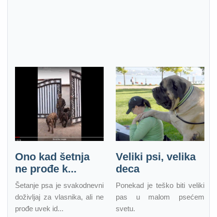
Ono kad šetnja
Veliki psi, velika
ne prođe k...
deca
Šetanje psa je svakodnevni
Ponekad je teško biti veliki
doživljaj za vlasnika, ali ne
pas u malom psećem
prođe uvek id...
svetu.