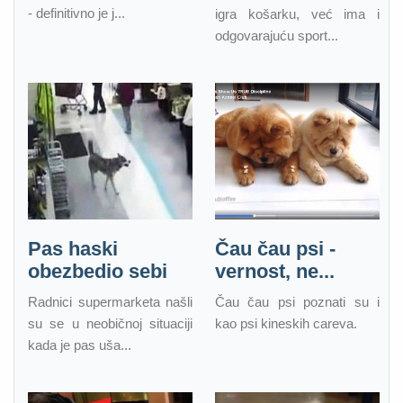
- definitivno je j...
igra košarku, već ima i
odgovarajuću sport...
Pas haski
Čau čau psi -
obezbedio sebi
vernost, ne...
Radnici supermarketa našli
Čau čau psi poznati su i
su se u neobičnoj situaciji
kao psi kineskih careva.
kada je pas uša...