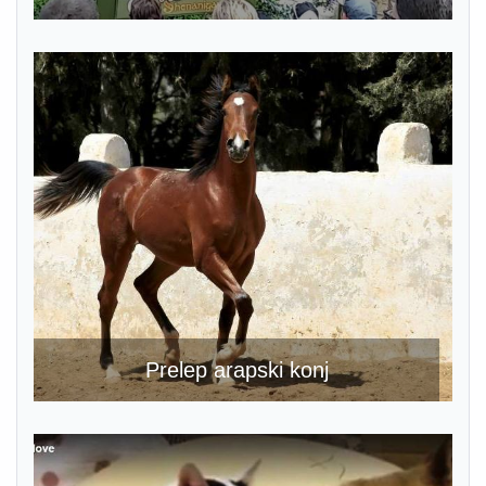
Prelep arapski konj