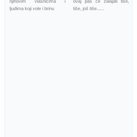
njihovim vlasnicima i
ovaj pas će zalajati tiše,
ljudima koji vole i brinu
tiše, još tiše......