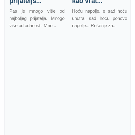
prijateljs...
kao vrat...
Pas je mnogo više od
Hoću napolje, e sad hoću
najboljeg prijatelja. Mnogo
unutra, sad hoću ponovo
više od odanosti. Mno...
napolje... Rešenje za...