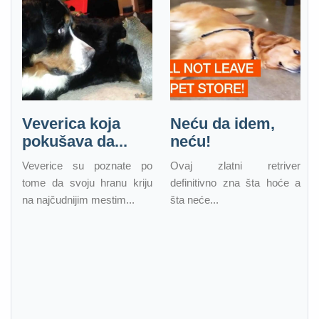
Veverica koja
Neću da idem,
pokušava da...
neću!
Veverice su poznate po
Ovaj zlatni retriver
tome da svoju hranu kriju
definitivno zna šta hoće a
na najčudnijim mestim...
šta neće...