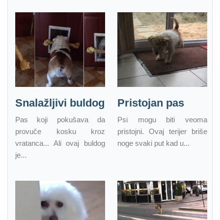
Snalažljivi buldog
Pristojan pas
Pas koji pokušava da
Psi mogu biti veoma
provuče kosku kroz
pristojni. Ovaj terijer briše
vratanca... Ali ovaj buldog
noge svaki put kad u...
je...