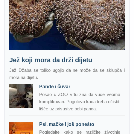
Jež koji mora da drži dijetu
Jež Džaba se toliko ugojio da ne može da se sklupča i
mora na dijetu.
Pande i čuvar
Posao u ZOO vrtu zna da vude veoma
komplikovan. Pogotovo kada treba očistiti
lišće uz prisustvo bebi panda.
Psi, mačke i još ponešto
Pogledajte kako se različite životinje