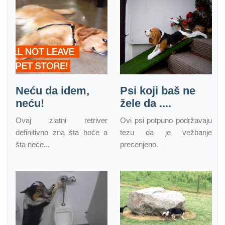
Neću da idem,
Psi koji baš ne
neću!
žele da ....
Ovaj zlatni retriver
Ovi psi potpuno podržavaju
definitivno zna šta hoće a
tezu da je vežbanje
šta neće...
precenjeno.