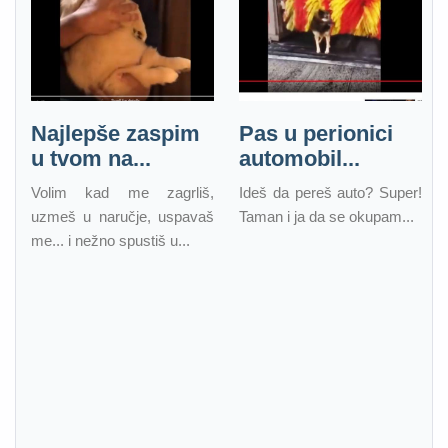
Najlepše zaspim
Pas u perionici
u tvom na...
automobil...
Volim kad me zagrliš,
Ideš da pereš auto? Super!
uzmeš u naručje, uspavaš
Taman i ja da se okupam...
me... i nežno spustiš u...