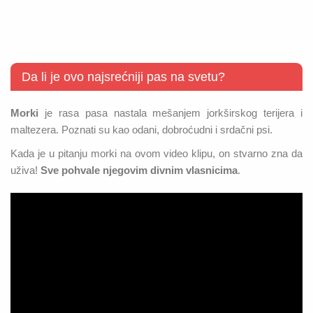
Da li je ovo najsrećniji pas na svetu?
Morki
je rasa pasa nastala mešanjem jorkširskog terijera i
maltezera. Poznati su kao odani, dobroćudni i srdačni psi.
Kada je u pitanju morki na ovom video klipu, on stvarno zna da
uživa!
Sve pohvale njegovim divnim vlasnicima
.