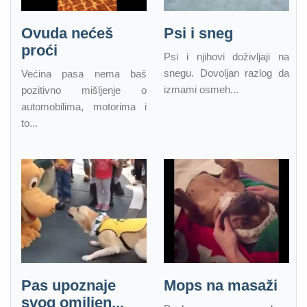
Ovuda nećeš
Psi i sneg
proći
Psi i njihovi doživljaji na
snegu. Dovoljan razlog da
Većina pasa nema baš
izmami osmeh...
pozitivno mišljenje o
automobilima, motorima i
to...
Pas upoznaje
Mops na masaži
svog omiljen...