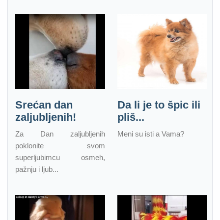
Srećan dan
Da li je to špic ili
zaljubljenih!
pliš...
Za Dan zaljubljenih
Meni su isti a Vama?
poklonite svom
superljubimcu osmeh,
pažnju i ljub...