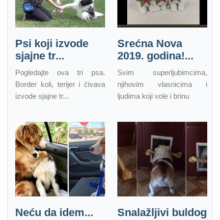
Psi koji izvode
Srećna Nova
sjajne tr...
2019. godina!...
Pogledajte ova tri psa.
Svim superljubimcima,
Border koli, terijer i čivava
njihovim vlasnicima i
izvode sjajne tr...
ljudima koji vole i brinu
Neću da idem...
Snalažljivi buldog