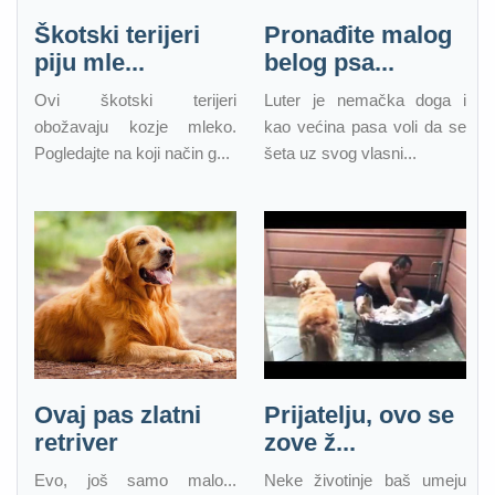
Škotski terijeri
Pronađite malog
piju mle...
belog psa...
Ovi škotski terijeri
Luter je nemačka doga i
obožavaju kozje mleko.
kao većina pasa voli da se
Pogledajte na koji način g...
šeta uz svog vlasni...
Ovaj pas zlatni
Prijatelju, ovo se
retriver
zove ž...
Evo, još samo malo...
Neke životinje baš umeju