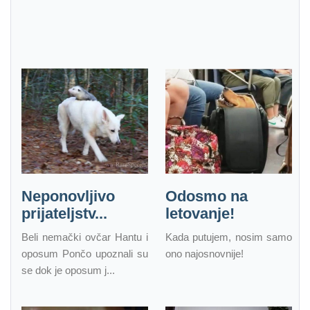
Neponovljivo
Odosmo na
prijateljstv...
letovanje!
Beli nemački ovčar Hantu i
Kada putujem, nosim samo
oposum Pončo upoznali su
ono najosnovnije!
se dok je oposum j...