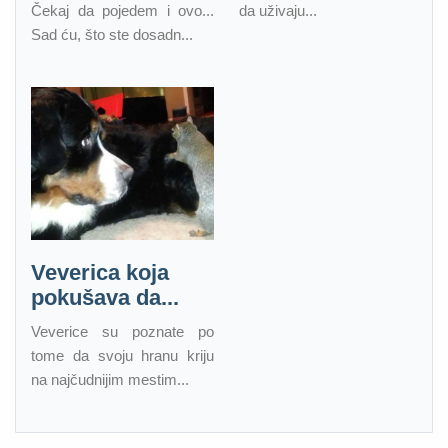
Čekaj da pojedem i ovo...
da uživaju...
Sad ću, što ste dosadn...
Veverica koja
pokušava da...
Veverice su poznate po
tome da svoju hranu kriju
na najčudnijim mestim...