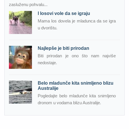
zasluženu pohvalu...
I losovi vole da se igraju
Mama los dovela je mladunca da se igra
u dvorištu.
Najlepše je biti prirodan
Biti prirodan je ono što nam najviše
nedostaje.
Belo mladunče kita snimljeno blizu
Australije
Pogledajte belo mladunče kita snimljeno
dronom u vodama blizu Australije.