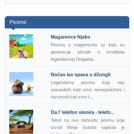
Pesme
Magarence Njako
Pesma o magrencetu uz koju su
generacije uživale u izvođenju
legendarnog Dragana...
Noćas lav spava u džungli
Legendarna pesma koja nas
oraspoloži kad smo neraspoloženi i
razveseli kad smo t...
Da l' telefon slonira - telefo...
Tekst za ovu duhovitu pesmu koju
izvodi Minja Subota napisao je