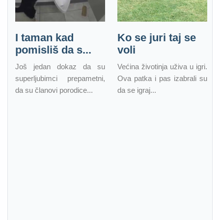
I taman kad
Ko se juri taj se
pomisliš da s...
voli
Još jedan dokaz da su
Većina životinja uživa u igri.
superljubimci prepametni,
Ova patka i pas izabrali su
da su članovi porodice...
da se igraj...