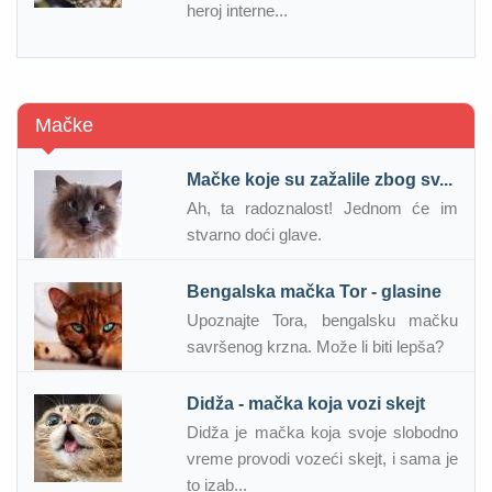
heroj interne...
Mačke
Mačke koje su zažalile zbog sv...
Ah, ta radoznalost! Jednom će im
stvarno doći glave.
Bengalska mačka Tor - glasine
Upoznajte Tora, bengalsku mačku
savršenog krzna. Može li biti lepša?
Didža - mačka koja vozi skejt
Didža je mačka koja svoje slobodno
vreme provodi vozeći skejt, i sama je
to izab...