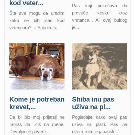
kod veter...
Pas koji pokušava da
provuče kosku kroz
Šta sve mogu da uradim
vratanca... Ali ovaj buldog
kako ne bih išao kod
je...
veterinara? ... Sakriću s...
Kome je potreban
Shiba inu pas
krevet,...
uživa na pl...
Da bi bio moj prijatelj ne
Pogledajte kako ovaj pas
moraš da ličiš na mene.
uživa na plaži. Pas na
Dovoljno je povere...
ovom linku je japansk...