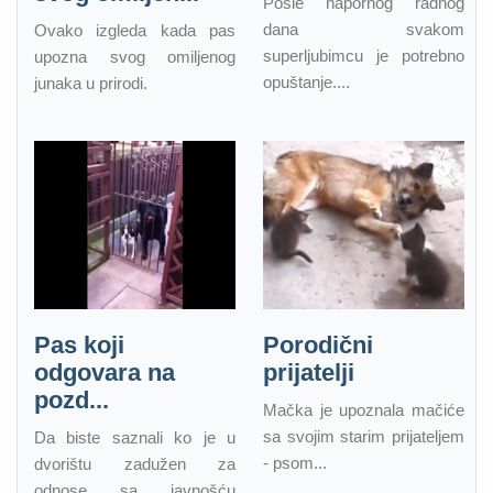
Posle napornog radnog
dana svakom
Ovako izgleda kada pas
superljubimcu je potrebno
upozna svog omiljenog
opuštanje....
junaka u prirodi.
Pas koji
Porodični
odgovara na
prijatelji
pozd...
Mačka je upoznala mačiće
sa svojim starim prijateljem
Da biste saznali ko je u
- psom...
dvorištu zadužen za
odnose sa javnošću