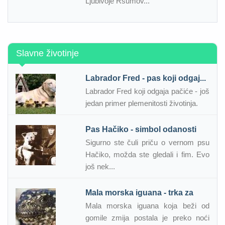
Ljubivoje Ršumov...
Slavne životinje
Labrador Fred - pas koji odgaj...
Labrador Fred koji odgaja pačiće - još
jedan primer plemenitosti životinja.
Pas Hačiko - simbol odanosti
Sigurno ste čuli priču o vernom psu
Hačiko, možda ste gledali i fim. Evo
još nek...
Mala morska iguana - trka za
Mala morska iguana koja beži od
gomile zmija postala je preko noći