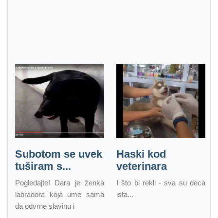
Subotom se uvek
Haski kod
tuširam s...
veterinara
Pogledajte! Dara je ženka
I što bi rekli - sva su deca
labradora koja ume sama
ista...
da odvrne slavinu i