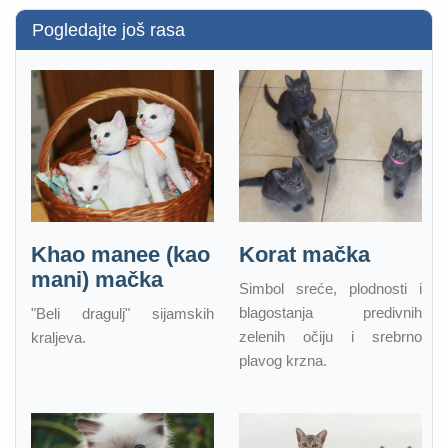
Pogledajte još rasa
Khao manee (kao
Korat mačka
mani) mačka
Simbol sreće, plodnosti i
blagostanja predivnih
"Beli dragulj" sijamskih
zelenih očiju i srebrno
kraljeva.
plavog krzna.