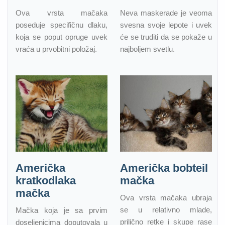
Ova vrsta mačaka
Neva maskerade je veoma
poseduje specifičnu dlaku,
svesna svoje lepote i uvek
koja se poput opruge uvek
će se truditi da se pokaže u
vraća u prvobitni položaj.
najboljem svetlu.
Američka
Američka bobteil
kratkodlaka
mačka
mačka
Ova vrsta mačaka ubraja
se u relativno mlade,
Mačka koja je sa prvim
prilično retke i skupe rase
doseljenicima doputovala u