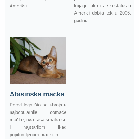
koja je takmičarski status u
Ameriku.
Americi dobila tek u 2006.
godini.
Abisinska mačka
Pored toga što se ubraja u
najpopularnije domaće
mačke, ova rasa smatra se
i najstarijom ikad
pripitomljenom mačkom.