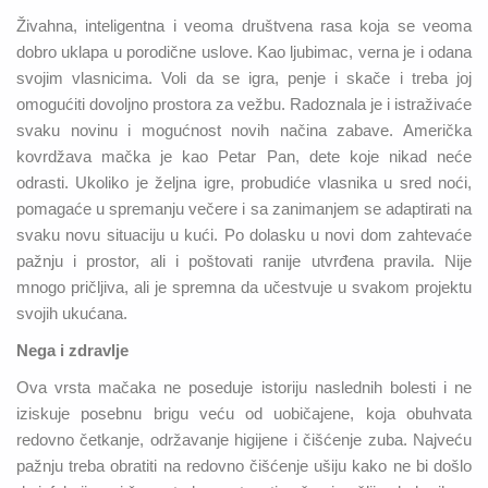
Živahna, inteligentna i veoma društvena rasa koja se veoma
dobro uklapa u porodične uslove. Kao ljubimac, verna je i odana
svojim vlasnicima. Voli da se igra, penje i skače i treba joj
omogućiti dovoljno prostora za vežbu. Radoznala je i istraživaće
svaku novinu i mogućnost novih načina zabave. Američka
kovrdžava mačka je kao Petar Pan, dete koje nikad neće
odrasti. Ukoliko je željna igre, probudiće vlasnika u sred noći,
pomagaće u spremanju večere i sa zanimanjem se adaptirati na
svaku novu situaciju u kući. Po dolasku u novi dom zahtevaće
pažnju i prostor, ali i poštovati ranije utvrđena pravila. Nije
mnogo pričljiva, ali je spremna da učestvuje u svakom projektu
svojih ukućana.
Nega i zdravlje
Ova vrsta mačaka ne poseduje istoriju naslednih bolesti i ne
iziskuje posebnu brigu veću od uobičajene, koja obuhvata
redovno četkanje, održavanje higijene i čišćenje zuba. Najveću
pažnju treba obratiti na redovno čišćenje ušiju kako ne bi došlo