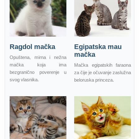
Ragdol mačka
Egipatska mau
mačka
Opuštena, mirna i nežna
mačka koja ima
Mačka egipatskih faraona
bezgranično poverenje u
za čije je očuvanje zaslužna
svog vlasnika.
beloruska princeza.