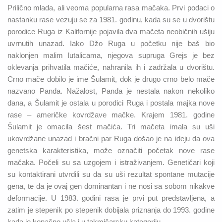
Prilično mlada, ali veoma popularna rasa mačaka. Prvi podaci o
nastanku rase vezuju se za 1981. godinu, kada su se u dvorištu
porodice Ruga iz Kalifornije pojavila dva mačeta neobičnih ušiju
uvrnutih unazad. Iako Džo Ruga u početku nije baš bio
naklonjen malim lutalicama, njegova supruga Grejs je bez
oklevanja prihvatila mačiće, nahranila ih i zadržala u dvorištu.
Crno mače dobilo je ime Šulamit, dok je drugo crno belo mače
nazvano Panda. Nažalost, Panda je nestala nakon nekoliko
dana, a Šulamit je ostala u porodici Ruga i postala majka nove
rase – američke kovrdžave mačke. Krajem 1981. godine
Šulamit je omacila šest mačića. Tri mačeta imala su uši
ukovrdžane unazad i bračni par Ruga došao je na ideju da ova
genetska karakteristika, može označiti početak nove rase
mačaka. Počeli su sa uzgojem i istraživanjem. Genetičari koji
su kontaktirani utvrdili su da su uši rezultat spontane mutacije
gena, te da je ovaj gen dominantan i ne nosi sa sobom nikakve
deformacije. U 1983. godini rasa je prvi put predstavljena, a
zatim je stepenik po stepenik dobijala priznanja do 1993. godine
kada je konačno ušla i u takmičarsku kategoriju.