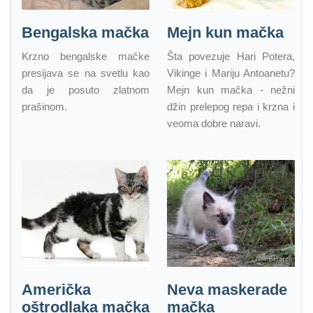
Bengalska mačka
Mejn kun mačka
Krzno bengalske mačke
Šta povezuje Hari Potera,
presijava se na svetlu kao
Vikinge i Mariju Antoanetu?
da je posuto zlatnom
Mejn kun mačka - nežni
prašinom.
džin prelepog repa i krzna i
veoma dobre naravi.
Američka
Neva maskerade
oštrodlaka mačka
mačka