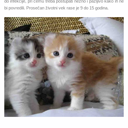
do infekcije, pri čemu treba postupati nežno i pažljivo kako ih ne
bi povredili. Prosečan životni vek rase je 9 do 15 godina.