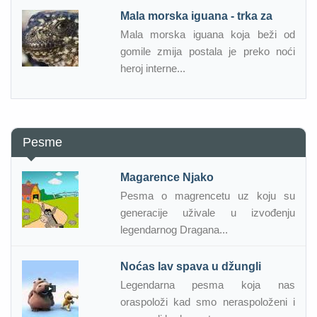
Mala morska iguana - trka za
Mala morska iguana koja beži od
gomile zmija postala je preko noći
heroj interne...
Pesme
Magarence Njako
Pesma o magrencetu uz koju su
generacije uživale u izvođenju
legendarnog Dragana...
Noćas lav spava u džungli
Legendarna pesma koja nas
oraspoloži kad smo neraspoloženi i