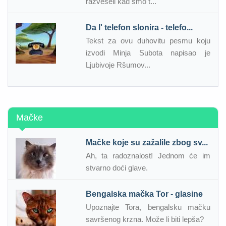
razveseli kad smo t...
Da l' telefon slonira - telefo...
Tekst za ovu duhovitu pesmu koju
izvodi Minja Subota napisao je
Ljubivoje Ršumov...
Mačke
Mačke koje su zažalile zbog sv...
Ah, ta radoznalost! Jednom će im
stvarno doći glave.
Bengalska mačka Tor - glasine
Upoznajte Tora, bengalsku mačku
savršenog krzna. Može li biti lepša?