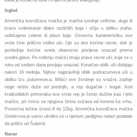
Izgled
Američka kovrdžava mačka je mačka srednje veličine, duge ili
kraće svilenkaste dlake različitih boja i očiju u obliku oraha,
uobičajeno zelene ili plave boje. Osnovnu karakteristiku ove
vrste čine prilično velike uši, čije su dve trećine ravne, dok je
poslednja trećina uveta obavezno povijena unazad prema
sredini glave. Po rođenju mačići imaju prave ravne uši, koje se u
roku od sedam dana povijaju unazad. Konačan oblik uši dobijaju
nakon 16 nedelja. Njihov najpravilniji oblik podrazumeva uši u
obliku tzv. polumeseca. Mišići ove životinje su snažni, zadnje
noge nešto duže od prednjih, a rep dugačak i bogat. Kod
kratkodlakih primeraka ove vrste rep je često dužine kao i telo
mačke, pri čemu se njegova širina sužava od korena ka vrhu.
Prosečna težina iznosi 8 do 12kg. Američka kovrdžava mačka
čistokrvna je samo ukoliko se u njenom pedigreu nalazi podatak
da potiče od Šulamit.
Narav