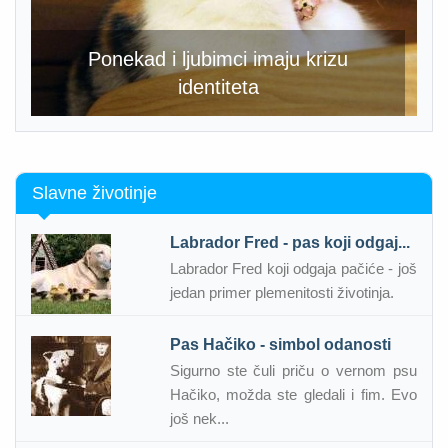
Ponekad i ljubimci imaju krizu
identiteta
Slavne životinje
Labrador Fred - pas koji odgaj...
Labrador Fred koji odgaja pačiće - još
jedan primer plemenitosti životinja.
Pas Hačiko - simbol odanosti
Sigurno ste čuli priču o vernom psu
Hačiko, možda ste gledali i fim. Evo
još nek...