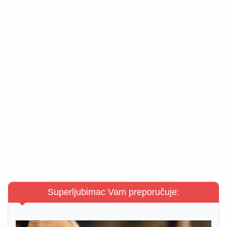
Superljubimac Vam preporučuje: