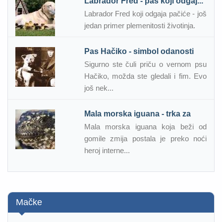
Labrador Fred - pas koji odgaj...
Labrador Fred koji odgaja pačiće - još
jedan primer plemenitosti životinja.
Pas Hačiko - simbol odanosti
Sigurno ste čuli priču o vernom psu
Hačiko, možda ste gledali i fim. Evo
još nek...
Mala morska iguana - trka za
Mala morska iguana koja beži od
gomile zmija postala je preko noći
heroj interne...
Mačke