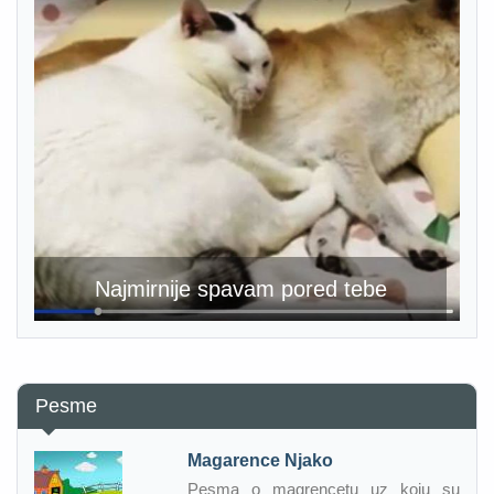
Najmirnije spavam pored tebe
Pesme
Magarence Njako
Pesma o magrencetu uz koju su