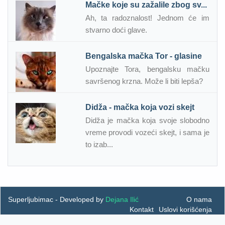
Mačke koje su zažalile zbog sv...
Ah, ta radoznalost! Jednom će im
stvarno doći glave.
Bengalska mačka Tor - glasine
Upoznajte Tora, bengalsku mačku
savršenog krzna. Može li biti lepša?
Didža - mačka koja vozi skejt
Didža je mačka koja svoje slobodno
vreme provodi vozeći skejt, i sama je
to izab...
Superljubimac - Developed by
Dejana Ilić
O nama
Kontakt
Uslovi korišćenja