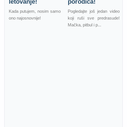
letovanje!
porodica!
Kada putujem, nosim samo
Pogledajte još jedan video
ono najosnovnije!
koji ruši sve predrasude!
Mačka, pitbul i p...