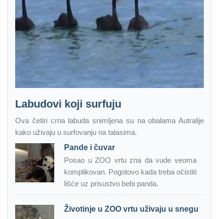
Labudovi koji surfuju
Ova četiri crna labuda snimljena su na obalama Autralije
kako uživaju u surfovanju na talasima.
Pande i čuvar
Posao u ZOO vrtu zna da vude veoma
komplikovan. Pogotovo kada treba očistiti
lišće uz prisustvo bebi panda.
Životinje u ZOO vrtu uživaju u snegu