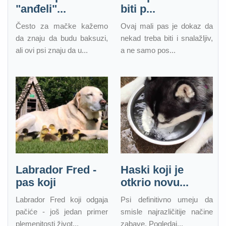
"anđeli"...
biti p...
Često za mačke kažemo
Ovaj mali pas je dokaz da
da znaju da budu baksuzi,
nekad treba biti i snalažljiv,
ali ovi psi znaju da u...
a ne samo pos...
Labrador Fred -
Haski koji je
pas koji
otkrio novu...
Labrador Fred koji odgaja
Psi definitivno umeju da
pačiće - još jedan primer
smisle najrazličitije načine
plemenitosti život...
zabave. Pogledaj...