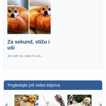
Za sekund, stižu i
uši
Ja sam tu, sad će uši...
Pogledajte još video klipova