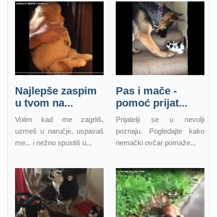
Najlepše zaspim
Pas i mače -
u tvom na...
pomoć prijat...
Volim kad me zagrliš,
Prijatelji se u nevolji
uzmeš u naručje, uspavaš
poznaju. Pogledajte kako
me... i nežno spustiš u...
nemački ovčar pomaže...