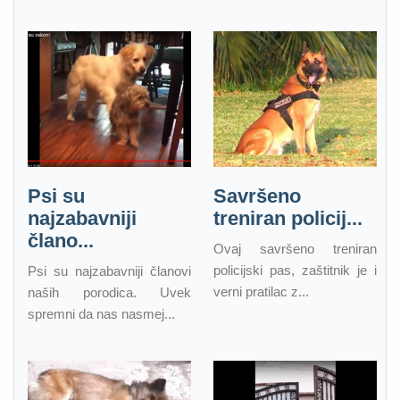
Psi su
Savršeno
najzabavniji
treniran policij...
člano...
Ovaj savršeno treniran
policijski pas, zaštitnik je i
Psi su najzabavniji članovi
verni pratilac z...
naših porodica. Uvek
spremni da nas nasmej...