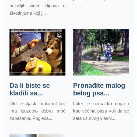
najboljih video klipova o
životinjama koji j...
Da li biste se
Pronađite malog
kladili sa...
belog psa...
Okli je aljaski malamut koji
Luter je nemačka doga i
ima izuzetno dobru moć
kao većina pasa voli da se
zapažanja. Pogleda...
šeta uz svog vlasni...