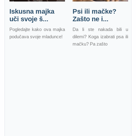
Iskusna majka
Psi ili mačke?
uči svoje š...
Zašto ne i...
Pogledajte kako ova majka
Da li ste nakada bili u
podučava svoje mladunce!
dilemi? Koga izabrati psa ili
mačku? Pa zašto