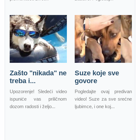
Zašto "nikada" ne
Suze koje sve
treba i...
govore
Upozorenje! Sledeći video
Pogledajte ovaj predivan
ispuniće vas priličnom
video! Suze za sve srećne
dozom radosti i željo...
ljubimce, i one koj...