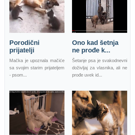
Porodični
Ono kad šetnja
prijatelji
ne prođe k...
Mačka je upoznala mačiće
Šetanje psa je svakodnevni
sa svojim starim prijateljem
doživljaj za vlasnika, ali ne
- psom...
prođe uvek id...