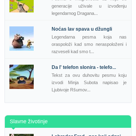
generacije uživale u izvođenju
legendarnog Dragana...
Noćas lav spava u džungli
Legendarna pesma koja nas
oraspoloži kad smo neraspoloženi i
razveseli kad smo t...
Da l' telefon slonira - telefo...
Tekst za ovu duhovitu pesmu koju
izvodi Minja Subota napisao je
Ljubivoje Ršumov...
Slavne životinje