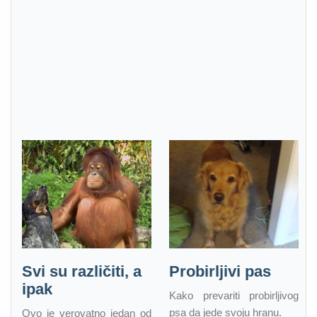
Svi su različiti, a
Probirljivi pas
ipak
Kako prevariti probirljivog
psa da jede svoju hranu.
Ovo je verovatno jedan od