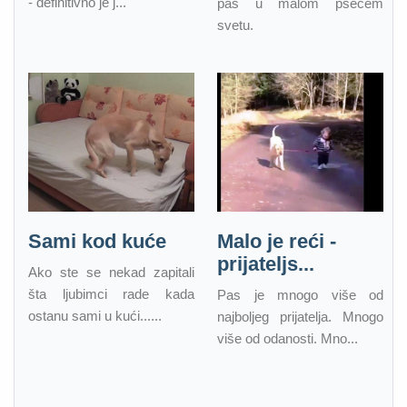
- definitivno je j...
pas u malom psećem
svetu.
Sami kod kuće
Malo je reći -
prijateljs...
Ako ste se nekad zapitali
šta ljubimci rade kada
Pas je mnogo više od
ostanu sami u kući......
najboljeg prijatelja. Mnogo
više od odanosti. Mno...