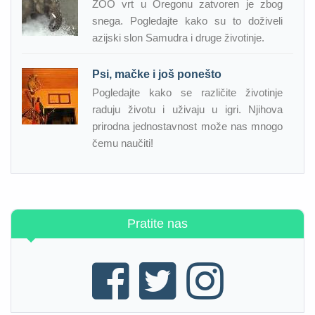
ZOO vrt u Oregonu zatvoren je zbog
snega. Pogledajte kako su to doživeli
azijski slon Samudra i druge životinje.
Psi, mačke i još ponešto
Pogledajte kako se različite životinje
raduju životu i uživaju u igri. Njihova
prirodna jednostavnost može nas mnogo
čemu naučiti!
Pratite nas