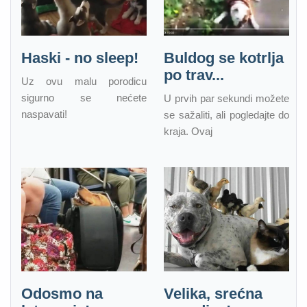
Haski - no sleep!
Buldog se kotrlja
po trav...
Uz ovu malu porodicu
sigurno se nećete
U prvih par sekundi možete
naspavati!
se sažaliti, ali pogledajte do
kraja. Ovaj
Odosmo na
Velika, srećna