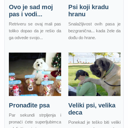
Ovo je sad moj
Psi koji kradu
pas i vodi...
hranu
Retriveru se ovaj mali pas
Snalažljivost ovih pasa je
toliko dopao da je rešio da
bezgranična... kada žele da
ga odvede svojo...
dođu do hrane.
Pronađite psa
Veliki psi, velika
deca
Par sekundi strpljenja i
pronaći ćete superljubimca
Ponekad je teško biti veliki