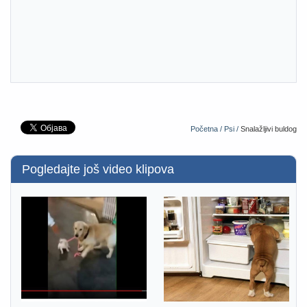
Početna /
Psi /
Snalažljivi buldog
Pogledajte još video klipova