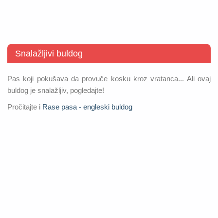
Snalažljivi buldog
Pas koji pokušava da provuče kosku kroz vratanca... Ali ovaj
buldog je snalažljiv, pogledajte!
Pročitajte i
Rase pasa - engleski buldog