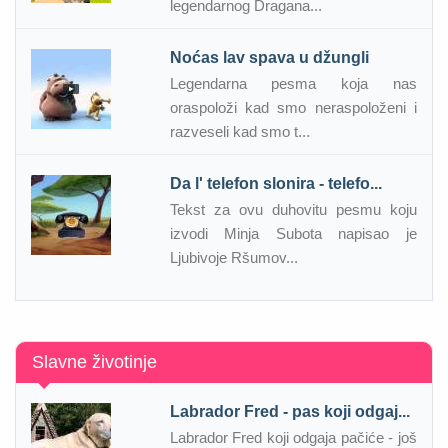
legendarnog Dragana...
Noćas lav spava u džungli
Legendarna pesma koja nas
oraspoloži kad smo neraspoloženi i
razveseli kad smo t...
Da l' telefon slonira - telefo...
Tekst za ovu duhovitu pesmu koju
izvodi Minja Subota napisao je
Ljubivoje Ršumov...
Slavne životinje
Labrador Fred - pas koji odgaj...
Labrador Fred koji odgaja pačiće - još