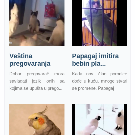
Veština
Papagaj imitira
pregovaranja
bebin pla...
Dobar pregovarač mora
Kada novi član porodice
savladati jezik onih sa
dođe u kuću, mnoge stvari
kojima se upušta u prego...
se promene. Papagaj