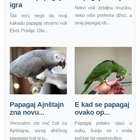
igra
Neko voli ozbiljnu muziku,
neko više preferira džez, a
Šta reći, nego da ovaj
ovaj papagaj ob...
kakadu papagaj stvarno voli
Elvis Prislija. Obr...
Papagaj Ajnštajn
E kad se papagaj
zna novu...
ovako op...
Verovatno ste već čuli za
Papagaj polako ulazi u
Ajnštajna, sivog afričkog
sobu, šunja se i onda
papagaja koji je p...
počinje taj neponovljivo