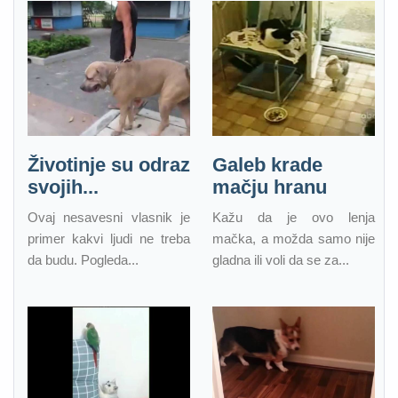
Životinje su odraz
Galeb krade
svojih...
mačju hranu
Ovaj nesavesni vlasnik je
Kažu da je ovo lenja
primer kakvi ljudi ne treba
mačka, a možda samo nije
da budu. Pogleda...
gladna ili voli da se za...