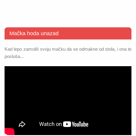
Mačka hoda unazad
Kad lepo zamoliš svoju mačku da se odmakne od stola, i ona te
posluša...