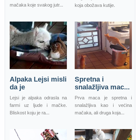
mačaka koje svakog jutr...
koja obožava kutije.
Alpaka Lejsi misli
Spretna i
da je
snalažljiva mac...
Lejsi je alpaka odrasla na
Prva maca je spretna i
farmi uz ljude i mačke.
snalažljiva kao i većina
Bliskost koju je ra...
mačaka, ali druga koja...