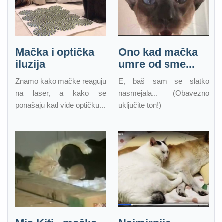
Mačka i optička
Ono kad mačka
iluzija
umre od sme...
Znamo kako mačke reaguju
E, baš sam se slatko
na laser, a kako se
nasmejala... (Obavezno
ponašaju kad vide optičku...
uključite ton!)