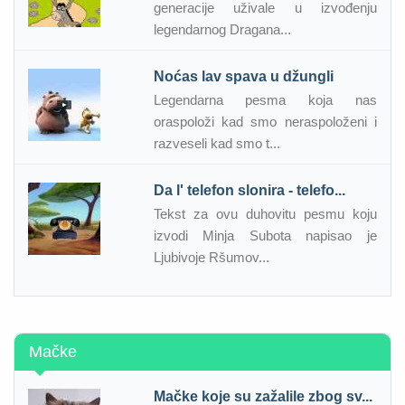
generacije uživale u izvođenju
legendarnog Dragana...
Noćas lav spava u džungli
Legendarna pesma koja nas
oraspoloži kad smo neraspoloženi i
razveseli kad smo t...
Da l' telefon slonira - telefo...
Tekst za ovu duhovitu pesmu koju
izvodi Minja Subota napisao je
Ljubivoje Ršumov...
Mačke
Mačke koje su zažalile zbog sv...