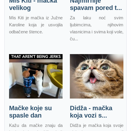
Mis Kiti - mačka
Najmirnije
velikog
spavam pored t...
Mis Kiti je mačka iz Južne
Za laku noć svim
Karoline koja je usvojila
ljubimcima, njihovim
odbačene štence.
vlasnicima i svima koji vole,
ču...
Mačke koje su
Didža - mačka
spasle dan
koja vozi s...
Kažu da mačke znaju da
Didža je mačka koja svoje