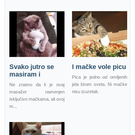
Svako jutro se
I mačke vole picu
masiram i
Pica je jedno od omiljenih
jela širom sveta. Ni mačke
Ne znamo da li je ovaj
nisu izuzetak.
masažer namenjen
isključivo mačkama, ali ovoj
m...