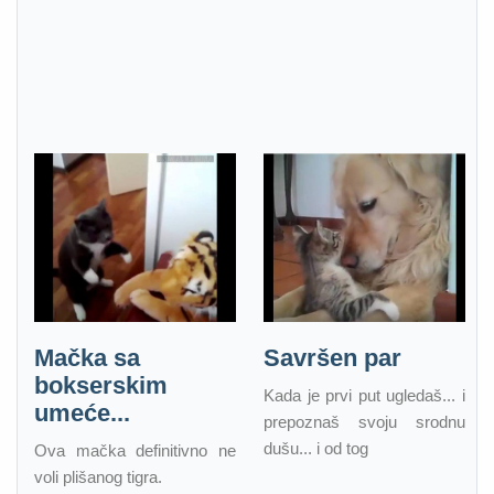
Mačka sa
Savršen par
bokserskim
Kada je prvi put ugledaš... i
umeće...
prepoznaš svoju srodnu
dušu... i od tog
Ova mačka definitivno ne
voli plišanog tigra.