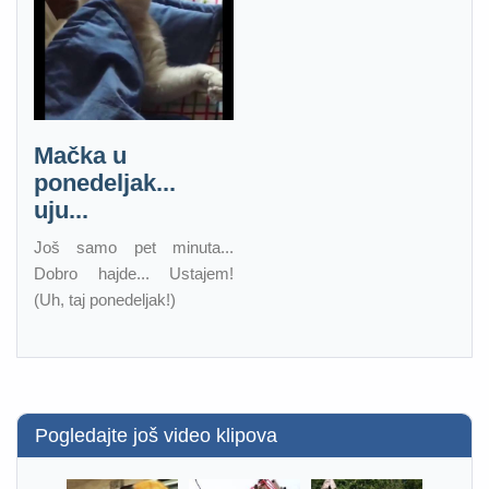
Mačka u
ponedeljak...
uju...
Još samo pet minuta...
Dobro hajde... Ustajem!
(Uh, taj ponedeljak!)
Pogledajte još video klipova