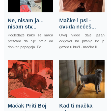
Ne, nisam ja...
Mačke i psi -
nisam stv...
ovuda nećeš...
Pogledajte kako se maca
Ovaj video daje jasan
pretvara da nije htela da
odgovor na pitanje ko je
dohvati papagaja. Fe...
gazda u kući - mačka il...
Mačak Priti Boj
Kad ti mačka