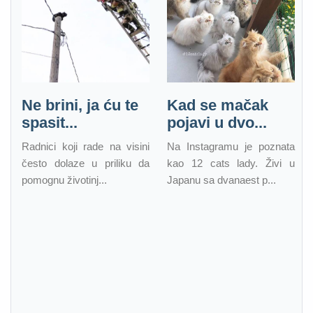
Ne brini, ja ću te
Kad se mačak
spasit...
pojavi u dvo...
Radnici koji rade na visini
Na Instagramu je poznata
često dolaze u priliku da
kao 12 cats lady. Živi u
pomognu životinj...
Japanu sa dvanaest p...