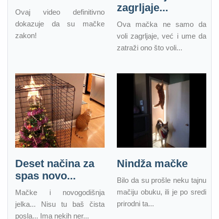
zagrljaje...
Ovaj video definitivno
dokazuje da su mačke
Ova mačka ne samo da
zakon!
voli zagrljaje, već i ume da
zatraži ono što voli...
Deset načina za
Nindža mačke
spas novo...
Bilo da su prošle neku tajnu
mačiju obuku, ili je po sredi
Mačke i novogodišnja
prirodni ta...
jelka... Nisu tu baš čista
posla... Ima nekih ner...