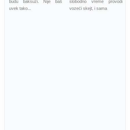
budu baksuzi. Nije baš
slobodno vreme provodi
uvek tako...
vozeći skejt, i sama