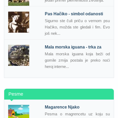
jedan primer plemenitosti životinja.
Pas Hačiko - simbol odanosti
Sigurno ste čuli priču o vernom psu
Hačiko, možda ste gledali i fim. Evo
još nek...
Mala morska iguana - trka za
Mala morska iguana koja beži od
gomile zmija postala je preko noći
heroj interne...
Pesme
Magarence Njako
Pesma o magrencetu uz koju su