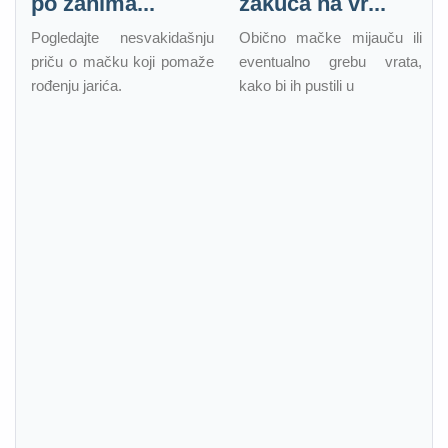
po zanima...
zakuca na vr...
Pogledajte nesvakidašnju
Obično mačke mijauču ili
priču o mačku koji pomaže
eventualno grebu vrata,
rođenju jarića.
kako bi ih pustili u