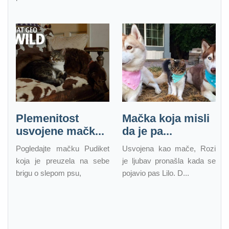
Plemenitost
Mačka koja misli
usvojene mačk...
da je pa...
Pogledajte mačku Pudiket
Usvojena kao mače, Rozi
koja je preuzela na sebe
je ljubav pronašla kada se
brigu o slepom psu,
pojavio pas Lilo. D...