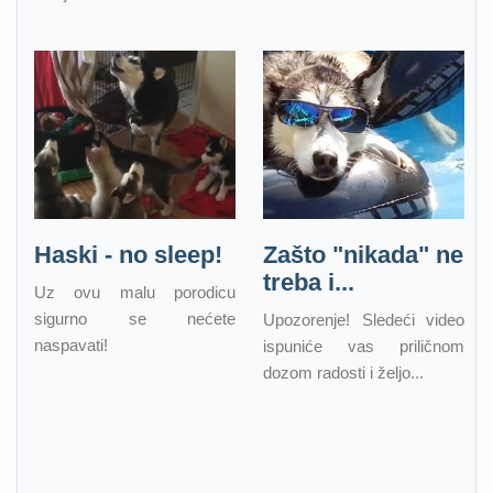
Haski - no sleep!
Zašto "nikada" ne
treba i...
Uz ovu malu porodicu
sigurno se nećete
Upozorenje! Sledeći video
naspavati!
ispuniće vas priličnom
dozom radosti i željo...