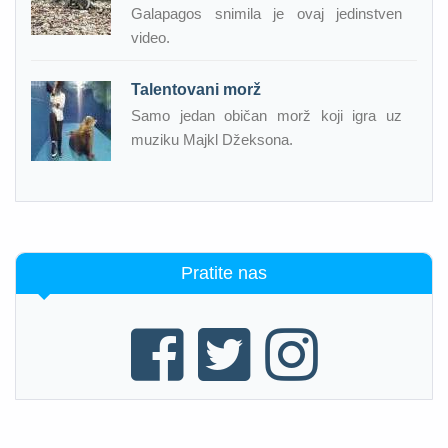
Galapagos snimila je ovaj jedinstven
video.
Talentovani morž
Samo jedan običan morž koji igra uz
muziku Majkl Džeksona.
Pratite nas