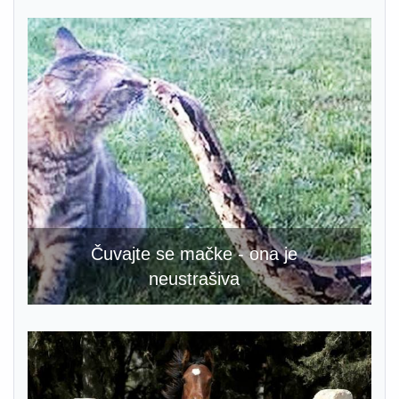
Čuvajte se mačke - ona je
neustrašiva