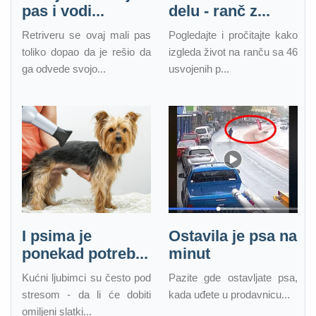
pas i vodi...
delu - ranč z...
Retriveru se ovaj mali pas
Pogledajte i pročitajte kako
toliko dopao da je rešio da
izgleda život na ranču sa 46
ga odvede svojo...
usvojenih p...
I psima je
Ostavila je psa na
ponekad potreb...
minut
Kućni ljubimci su često pod
Pazite gde ostavljate psa,
stresom - da li će dobiti
kada uđete u prodavnicu...
omiljeni slatki...