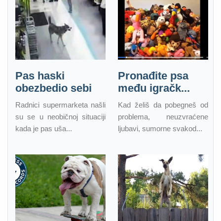
Pas haski
Pronađite psa
obezbedio sebi
među igračk...
Radnici supermarketa našli
Kad želiš da pobegneš od
su se u neobičnoj situaciji
problema, neuzvraćene
kada je pas uša...
ljubavi, sumorne svakod...