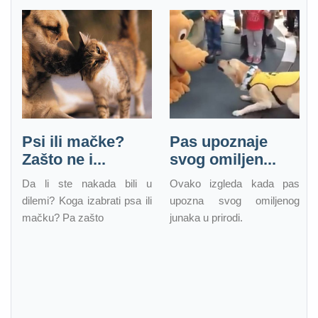
Psi ili mačke?
Pas upoznaje
Zašto ne i...
svog omiljen...
Da li ste nakada bili u
Ovako izgleda kada pas
dilemi? Koga izabrati psa ili
upozna svog omiljenog
mačku? Pa zašto
junaka u prirodi.