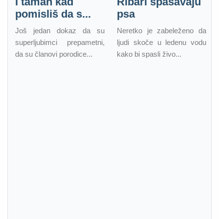
I taman kad
Ribari spašavaju
pomisliš da s...
psa
Još jedan dokaz da su
Neretko je zabeleženo da
superljubimci prepametni,
ljudi skoče u ledenu vodu
da su članovi porodice...
kako bi spasli živo...