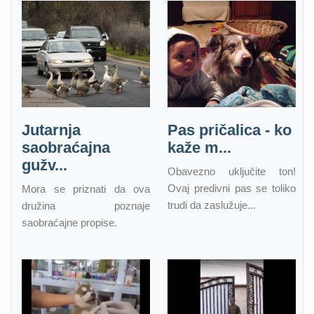
Jutarnja
Pas pričalica - ko
saobraćajna
kaže m...
gužv...
Obavezno uključite ton!
Ovaj predivni pas se toliko
Mora se priznati da ova
trudi da zaslužuje...
družina poznaje
saobraćajne propise.