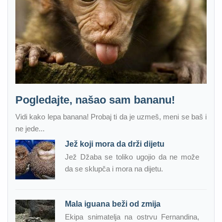
Pogledajte, našao sam bananu!
Vidi kako lepa banana! Probaj ti da je uzmeš, meni se baš i
ne jede...
Jež koji mora da drži dijetu
Jež Džaba se toliko ugojio da ne može
da se sklupča i mora na dijetu.
Mala iguana beži od zmija
Ekipa snimatelja na ostrvu Fernandina,