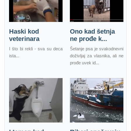
Haski kod
Ono kad šetnja
veterinara
ne prođe k...
I što bi rekli - sva su deca
Šetanje psa je svakodnevni
ista...
doživljaj za vlasnika, ali ne
prođe uvek id...