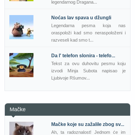
legendarnog Dragana...
Noćas lav spava u džungli
Legendarna pesma koja nas
oraspoloži kad smo neraspoloženi i
razveseli kad smo t...
Da l' telefon slonira - telefo...
Tekst za ovu duhovitu pesmu koju
izvodi Minja Subota napisao je
Ljubivoje Ršumov...
Mačke
Mačke koje su zažalile zbog sv...
Ah, ta radoznalost! Jednom će im