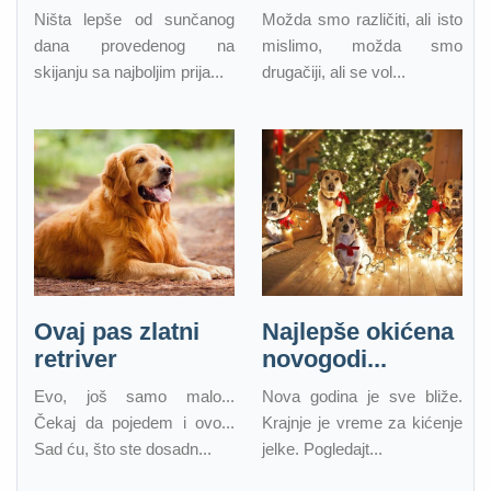
Ništa lepše od sunčanog
Možda smo različiti, ali isto
dana provedenog na
mislimo, možda smo
skijanju sa najboljim prija...
drugačiji, ali se vol...
Ovaj pas zlatni
Najlepše okićena
retriver
novogodi...
Evo, još samo malo...
Nova godina je sve bliže.
Čekaj da pojedem i ovo...
Krajnje je vreme za kićenje
Sad ću, što ste dosadn...
jelke. Pogledajt...