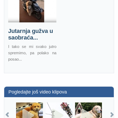
Jutarnja gužva u
saobraća...
I tako se mi svako jutro
spremimo, pa polako na
posao...
Pogledajte još video klipova