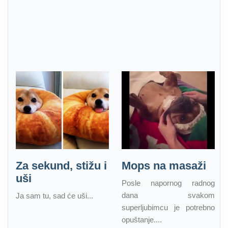
Za sekund, stižu i
Mops na masaži
uši
Posle napornog radnog
dana svakom
Ja sam tu, sad će uši...
superljubimcu je potrebno
opuštanje....