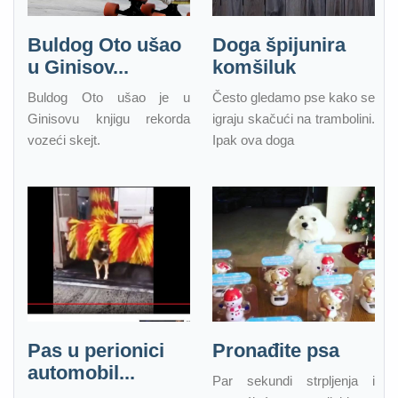
Buldog Oto ušao
Doga špijunira
u Ginisov...
komšiluk
Buldog Oto ušao je u
Često gledamo pse kako se
Ginisovu knjigu rekorda
igraju skačući na trambolini.
vozeći skejt.
Ipak ova doga
Pas u perionici
Pronađite psa
automobil...
Par sekundi strpljenja i