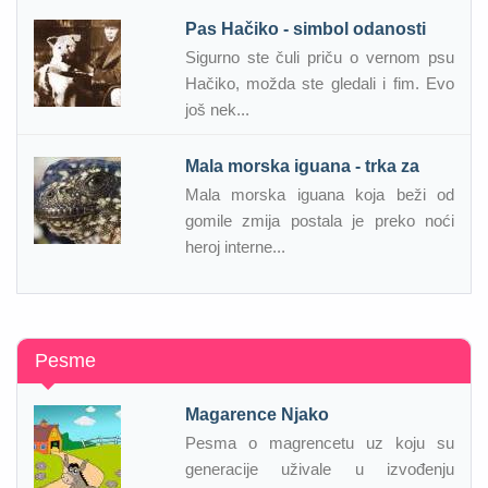
Pas Hačiko - simbol odanosti
Sigurno ste čuli priču o vernom psu
Hačiko, možda ste gledali i fim. Evo
još nek...
Mala morska iguana - trka za
Mala morska iguana koja beži od
gomile zmija postala je preko noći
heroj interne...
Pesme
Magarence Njako
Pesma o magrencetu uz koju su
generacije uživale u izvođenju