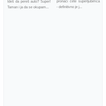
pronaći ćete superljubimca
Ideš da pereš auto? Super!
- definitivno je j...
Taman i ja da se okupam...