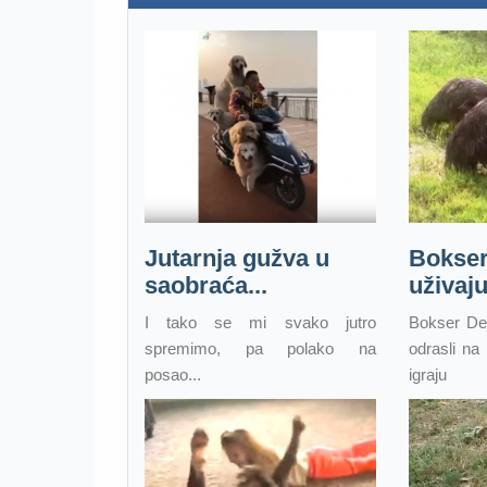
Jutarnja gužva u
Bokser
saobraća...
uživaju 
I tako se mi svako jutro
Bokser De
spremimo, pa polako na
odrasli na
posao...
igraju