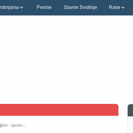
ivotinjama
Pesme
Slavne životinje
Rase
ljem - psom...