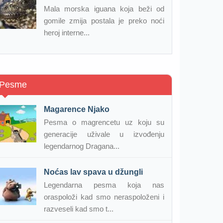
Mala morska iguana koja beži od
gomile zmija postala je preko noći
heroj interne...
Pesme
Magarence Njako
Pesma o magrencetu uz koju su
generacije uživale u izvođenju
legendarnog Dragana...
Noćas lav spava u džungli
Legendarna pesma koja nas
oraspoloži kad smo neraspoloženi i
razveseli kad smo t...