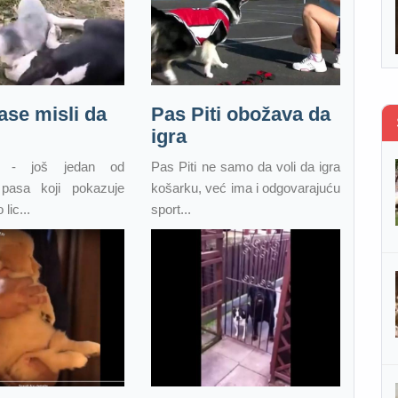
ase misli da
Pas Piti obožava da
igra
te - još jedan od
Pas Piti ne samo da voli da igra
 pasa koji pokazuje
košarku, već ima i odgovarajuću
lic...
sport...