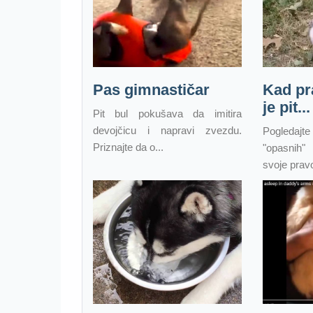
Pas gimnastičar
Kad pr
je pit...
Pit bul pokušava da imitira
devojčicu i napravi zvezdu.
Pogledaj
Priznajte da o...
"opasnih"
svoje pravo 