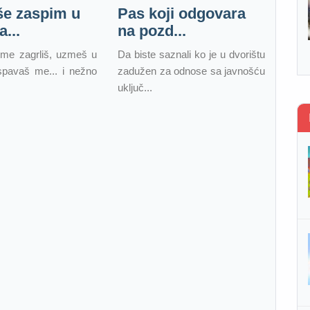
še zaspim u
Pas koji odgovara
...
na pozd...
 me zagrliš, uzmeš u
Da biste saznali ko je u dvorištu
spavaš me... i nežno
zadužen za odnose sa javnošću
uključ...