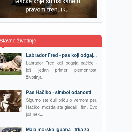
Mačke koje su uslikane u
pravom trenutku
Slavne životinje
Labrador Fred - pas koji odgaj...
Labrador Fred koji odgaja pačiće -
još jedan primer plemenitosti
životinja.
Pas Hačiko - simbol odanosti
Sigurno ste čuli priču o vernom psu
Hačiko, možda ste gledali i fim. Evo
još nek...
Mala morska iguana - trka za