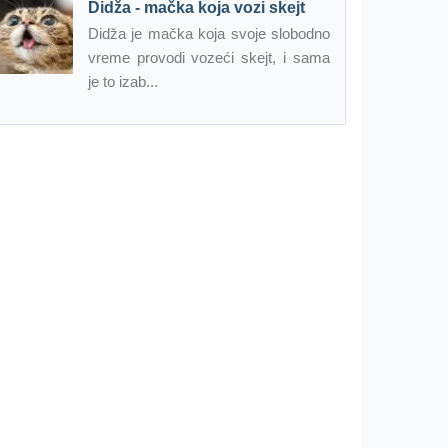
Didža - mačka koja vozi skejt
Didža je mačka koja svoje slobodno
vreme provodi vozeći skejt, i sama
je to izab...