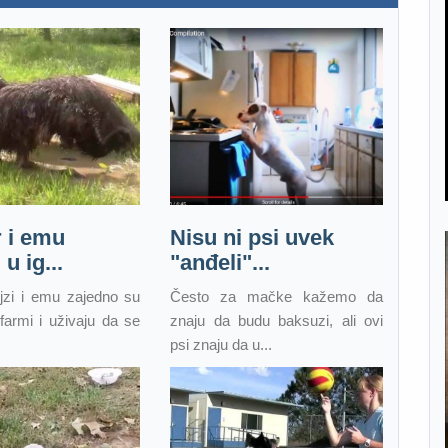
 i emu
Nisu ni psi uvek
u ig...
"anđeli"...
jzi i emu zajedno su
Često za mačke kažemo da
 farmi i uživaju da se
znaju da budu baksuzi, ali ovi
psi znaju da u...