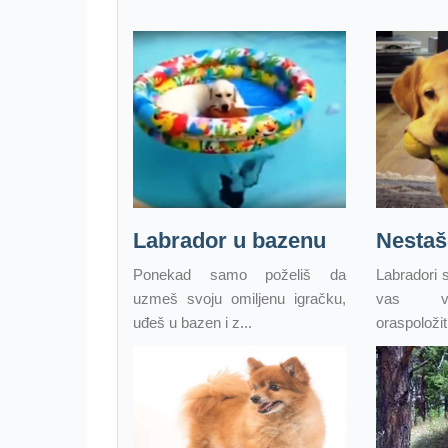
Labrador u bazenu
Nestaš
Ponekad samo poželiš da
Labradori s
uzmeš svoju omiljenu igračku,
vas vol
uđeš u bazen i z...
oraspoložiti