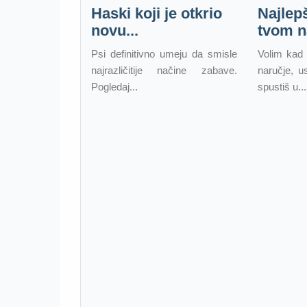
Haski koji je otkrio
Najlep
novu...
tvom na
Psi definitivno umeju da smisle
Volim kad
najrazličitije načine zabave.
naručje, u
Pogledaj...
spustiš u...