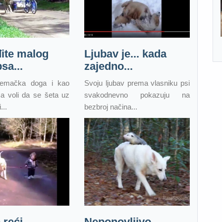
ite malog
Ljubav je... kada
sa...
zajedno...
nemačka doga i kao
Svoju ljubav prema vlasniku psi
a voli da se šeta uz
svakodnevno pokazuju na
...
bezbroj načina...
 reći -
Neponovljivo