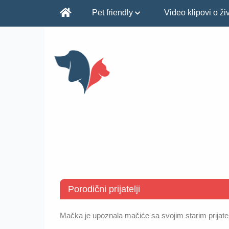
Pet friendly
Video klipovi o ž
Porodični prijatelji
Mačka je upoznala mačiće sa svojim starim prijate