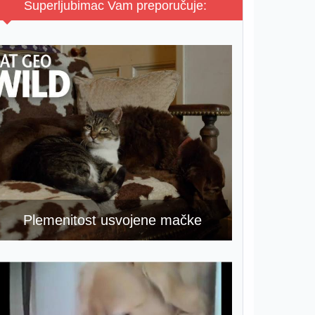
Superljubimac Vam preporučuje:
Plemenitost usvojene mačke