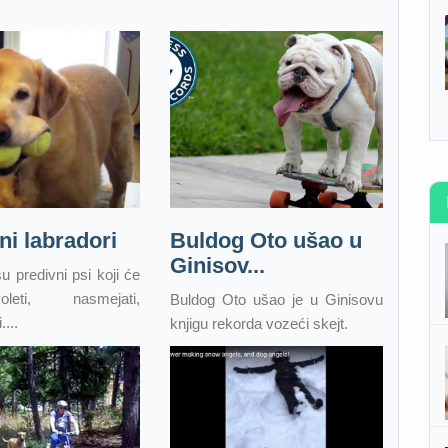
ni labradori
Buldog Oto ušao u
Ginisov...
u predivni psi koji će
eti, nasmejati,
Buldog Oto ušao je u Ginisovu
....
knjigu rekorda vozeći skejt.