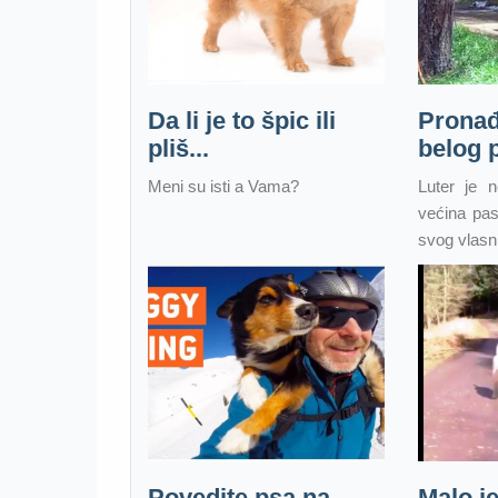
Da li je to špic ili
Pronađ
pliš...
belog p
Meni su isti a Vama?
Luter je 
većina pas
svog vlasni
Povedite psa na
Malo je