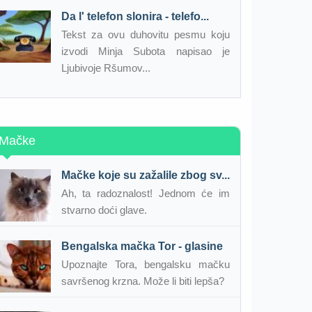
Da l' telefon slonira - telefo...
Tekst za ovu duhovitu pesmu koju
izvodi Minja Subota napisao je
Ljubivoje Ršumov...
Mačke
Mačke koje su zažalile zbog sv...
Ah, ta radoznalost! Jednom će im
stvarno doći glave.
Bengalska mačka Tor - glasine
Upoznajte Tora, bengalsku mačku
savršenog krzna. Može li biti lepša?