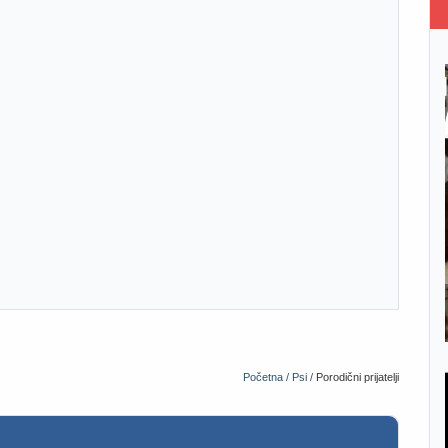
Početna /
Psi /
Porodični prijatelji