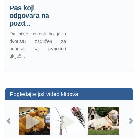
Pas koji
odgovara na
pozd...
Da biste saznali ko je u
dvorištu zadužen za
odnose sa javnošću
uključ...
Pogledajte još video klipova