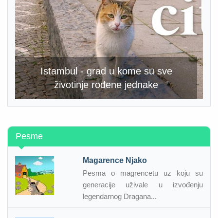
Istambul - grad u kome su sve
životinje rođene jednake
Pesme
Magarence Njako
Pesma o magrencetu uz koju su
generacije uživale u izvođenju
legendarnog Dragana...