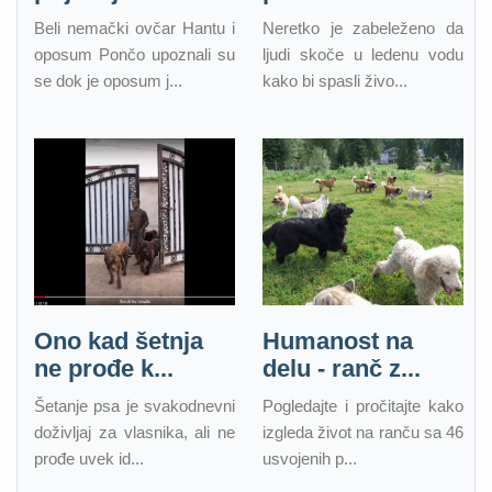
Beli nemački ovčar Hantu i
Neretko je zabeleženo da
oposum Pončo upoznali su
ljudi skoče u ledenu vodu
se dok je oposum j...
kako bi spasli živo...
Ono kad šetnja
Humanost na
ne prođe k...
delu - ranč z...
Šetanje psa je svakodnevni
Pogledajte i pročitajte kako
doživljaj za vlasnika, ali ne
izgleda život na ranču sa 46
prođe uvek id...
usvojenih p...