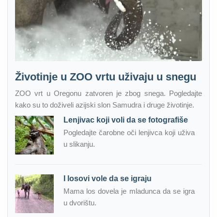
Životinje u ZOO vrtu uživaju u snegu
ZOO vrt u Oregonu zatvoren je zbog snega. Pogledajte
kako su to doživeli azijski slon Samudra i druge životinje.
Lenjivac koji voli da se fotografiše
Pogledajte čarobne oči lenjivca koji uživa
u slikanju.
I losovi vole da se igraju
Mama los dovela je mladunca da se igra
u dvorištu.