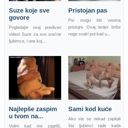
Suze koje sve
Pristojan pas
govore
Psi mogu biti veoma
pristojni. Ovaj terijer briše
Pogledajte ovaj predivan
noge svaki put kad u...
video! Suze za sve srećne
ljubimce, i one koj...
Najlepše zaspim
Sami kod kuće
u tvom na...
Ako ste se nekad zapitali
šta ljubimci rade kada
Volim kad me zagrliš,