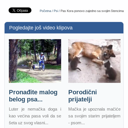
Početna /
Psi /
Pas Kora ponovo zajedno sa svojim štencima
Pogledajte još video klipova
Pronađite malog
Porodični
belog psa...
prijatelji
Luter je nemačka doga i
Mačka je upoznala mačiće
kao većina pasa voli da se
sa svojim starim prijateljem
šeta uz svog vlasni...
- psom...