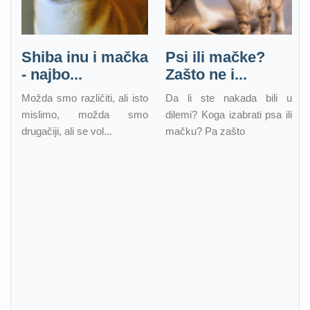
Shiba inu i mačka
Psi ili mačke?
- najbo...
Zašto ne i...
Možda smo različiti, ali isto
Da li ste nakada bili u
mislimo, možda smo
dilemi? Koga izabrati psa ili
drugačiji, ali se vol...
mačku? Pa zašto