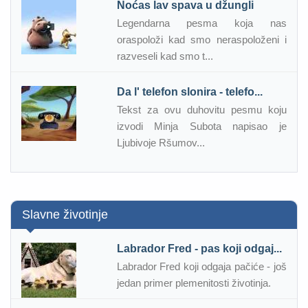
Noćas lav spava u džungli
Legendarna pesma koja nas
oraspoloži kad smo neraspoloženi i
razveseli kad smo t...
Da l' telefon slonira - telefo...
Tekst za ovu duhovitu pesmu koju
izvodi Minja Subota napisao je
Ljubivoje Ršumov...
Slavne životinje
Labrador Fred - pas koji odgaj...
Labrador Fred koji odgaja pačiće - još
jedan primer plemenitosti životinja.