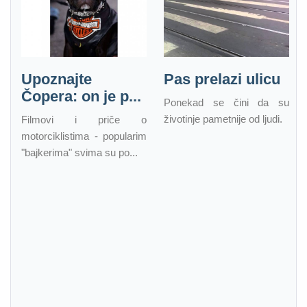
Upoznajte
Pas prelazi ulicu
Čopera: on je p...
Ponekad se čini da su
životinje pametnije od ljudi.
Filmovi i priče o
motorciklistima - popularim
"bajkerima" svima su po...