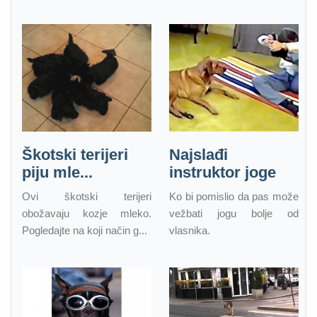
Škotski terijeri
Najslađi
piju mle...
instruktor joge
Ovi škotski terijeri
Ko bi pomislio da pas može
obožavaju kozje mleko.
vežbati jogu bolje od
Pogledajte na koji način g...
vlasnika.