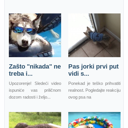
Zašto "nikada" ne
Pas jorki prvi put
treba i...
vidi s...
Upozorenje! Sledeći video
Ponekad je teško prihvatiti
ispuniće vas priličnom
realnost. Pogledajte reakciju
dozom radosti i željo...
ovog psa na