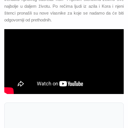
najbolje u daljem životu. Po rečima ljudi iz azila i Kora i njeni
štenci pronašli su nove vlasnike za koje se nadamo da će biti
odgovorniji od prethodnih.