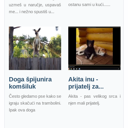
ostanu sami u kući......
uzmeš u naručje, uspavaš
me... i nežno spustiš u...
Doga špijunira
Akita inu -
komšiluk
prijatelj za...
Često gledamo pse kako se
Akita - pas velikog srca i
igraju skačući na trambolini.
njen mali prijatelj.
Ipak ova doga