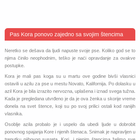
Pas Kora ponovo zajedno sa svojim štencima
Neretko se dešava da ljudi napuste svoje pse. Koliko god se to
njima činilo neophodnim, teško je naći opravdanje za ovakve
postupke.
Kora je mali pas koga su u martu ove godine bivši vlasnici
ostavili u azilu za pse u mestu Novato, Kalifornija. Po dolasku u
azil Kora je bila izrazito nervozna, uplašena i iznad svega tužna.
Kada je pregledana utvrđeno je da je ova ženka u skorije vreme
donela na svet štence, koji su po svoj prilici ostali kod ranijih
vlasnika.
Osoblje azila probalo je i uspelo da ubedi ljude u dobrobit
ponovnog spajanja Kore i njenih štenaca. Snimak je napravljen u
trenutku njihovog susreta. Kori i njenim štencima želimo sve