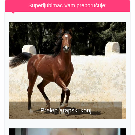
Superljubimac Vam preporučuje:
Prelep arapski konj