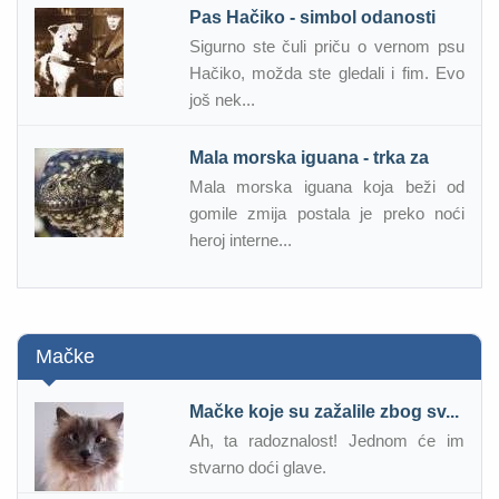
Pas Hačiko - simbol odanosti
Sigurno ste čuli priču o vernom psu
Hačiko, možda ste gledali i fim. Evo
još nek...
Mala morska iguana - trka za
Mala morska iguana koja beži od
gomile zmija postala je preko noći
heroj interne...
Mačke
Mačke koje su zažalile zbog sv...
Ah, ta radoznalost! Jednom će im
stvarno doći glave.