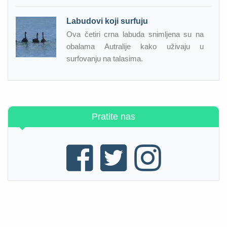
Labudovi koji surfuju
Ova četiri crna labuda snimljena su na
obalama Autralije kako uživaju u
surfovanju na talasima.
Pratite nas