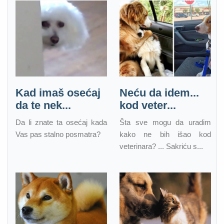
Kad imaš osećaj
Neću da idem...
da te nek...
kod veter...
Da li znate ta osećaj kada
Šta sve mogu da uradim
Vas pas stalno posmatra?
kako ne bih išao kod
veterinara? ... Sakriću s...