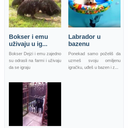
Bokser i emu
Labrador u
uživaju u ig...
bazenu
Bokser Dejzi i emu zajedno
Ponekad samo poželiš da
su odrasli na farmi i uživaju
uzmeš svoju omiljenu
da se igraju
igračku, uđeš u bazen i z...