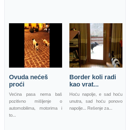
Ovuda nećeš
Border koli radi
proći
kao vrat...
Većina pasa nema baš
Hoću napolje, e sad hoću
pozitivno mišljenje o
unutra, sad hoću ponovo
automobilima, motorima i
napolje... Rešenje za...
to...