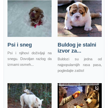
Psi i sneg
Buldog je stalni
izvor za...
Psi i njihovi doživljaji na
snegu. Dovoljan razlog da
Buldozi su jedna od
izmami osmeh...
najpopularnijih rasa pasa,
pogledajte zašto!