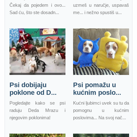
Čekaj da pojedem i ovo...
uzmeš u naručje, uspavaš
Sad ću, što ste dosadn...
me... i nežno spustiš u...
Psi dobijaju
Psi pomažu u
poklone od D...
kućnim poslo...
Pogledajte kako se psi
Kućni ljubimci uvek su tu da
raduju Deda Mrazu i
pomognu u kućnim
njegovim poklonima!
poslovima... Na svoj nač...