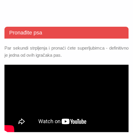
Pronađite psa
Par sekundi strpljenja i pronaći ćete superljubimca - definitivno
je jedna od ovih igračaka pas.