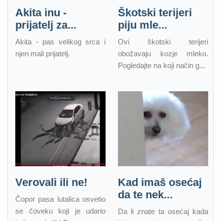
Akita inu -
Škotski terijeri
prijatelj za...
piju mle...
Akita - pas velikog srca i
Ovi škotski terijeri
njen mali prijatelj.
obožavaju kozje mleko.
Pogledajte na koji način g...
Verovali ili ne!
Kad imaš osećaj
da te nek...
Čopor pasa lutalica osvetio
se čoveku koji je udario
Da li znate ta osećaj kada