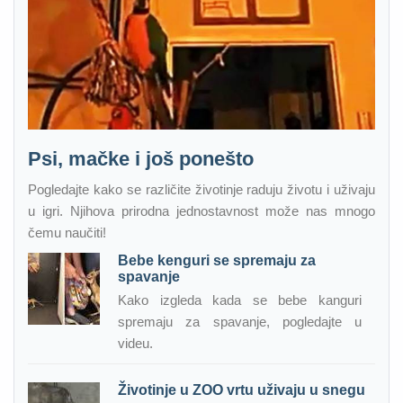
Psi, mačke i još ponešto
Pogledajte kako se različite životinje raduju životu i uživaju
u igri. Njihova prirodna jednostavnost može nas mnogo
čemu naučiti!
Bebe kenguri se spremaju za
spavanje
Kako izgleda kada se bebe kanguri
spremaju za spavanje, pogledajte u
videu.
Životinje u ZOO vrtu uživaju u snegu