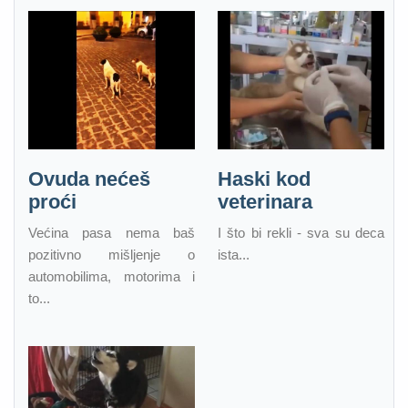
Ovuda nećeš
Haski kod
proći
veterinara
Većina pasa nema baš
I što bi rekli - sva su deca
pozitivno mišljenje o
ista...
automobilima, motorima i
to...