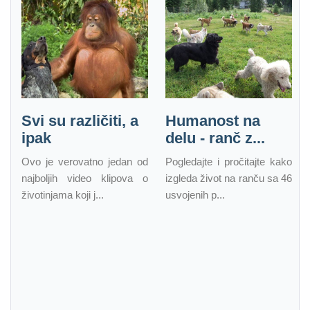
Svi su različiti, a
Humanost na
ipak
delu - ranč z...
Ovo je verovatno jedan od
Pogledajte i pročitajte kako
najboljih video klipova o
izgleda život na ranču sa 46
životinjama koji j...
usvojenih p...