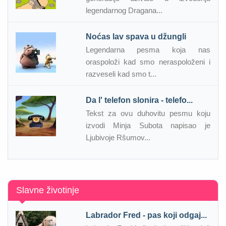
legendarnog Dragana...
Noćas lav spava u džungli
Legendarna pesma koja nas
oraspoloži kad smo neraspoloženi i
razveseli kad smo t...
Da l' telefon slonira - telefo...
Tekst za ovu duhovitu pesmu koju
izvodi Minja Subota napisao je
Ljubivoje Ršumov...
Slavne životinje
Labrador Fred - pas koji odgaj...