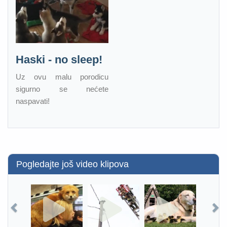
Haski - no sleep!
Uz ovu malu porodicu
sigurno se nećete
naspavati!
Pogledajte još video klipova