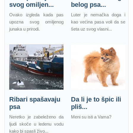
svog omiljen...
belog psa...
Ovako izgleda kada pas
Luter je nemačka doga i
upozna svog omiljenog
kao većina pasa voli da se
junaka u prirodi.
šeta uz svog vlasni...
Ribari spašavaju
Da li je to špic ili
psa
pliš...
Neretko je zabeleženo da
Meni su isti a Vama?
ljudi skoče u ledenu vodu
kako bi spasli živo...