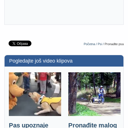
Početna /
Psi /
Pronađite psa
Pogledajte još video klipova
Pas upoznaje
Pronađite malog