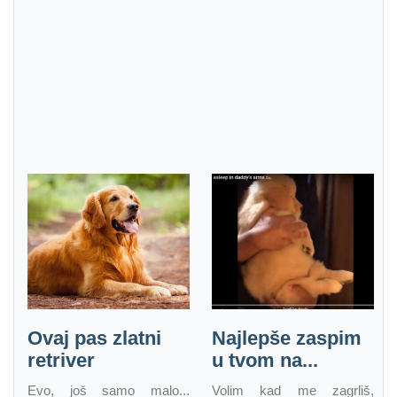
Ovaj pas zlatni
Najlepše zaspim
retriver
u tvom na...
Evo, još samo malo...
Volim kad me zagrliš,