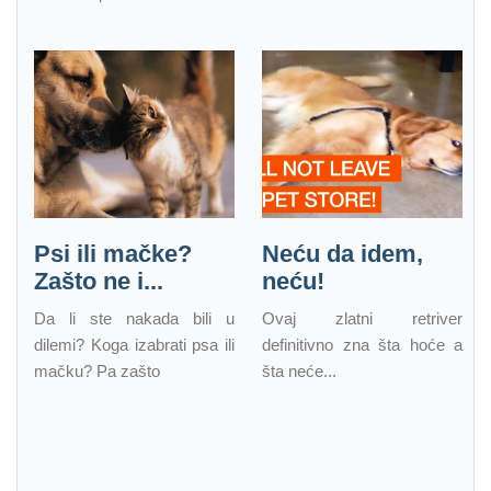
Psi ili mačke?
Neću da idem,
Zašto ne i...
neću!
Da li ste nakada bili u
Ovaj zlatni retriver
dilemi? Koga izabrati psa ili
definitivno zna šta hoće a
mačku? Pa zašto
šta neće...