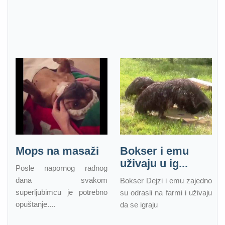
Mops na masaži
Bokser i emu
uživaju u ig...
Posle napornog radnog
dana svakom
Bokser Dejzi i emu zajedno
superljubimcu je potrebno
su odrasli na farmi i uživaju
opuštanje....
da se igraju