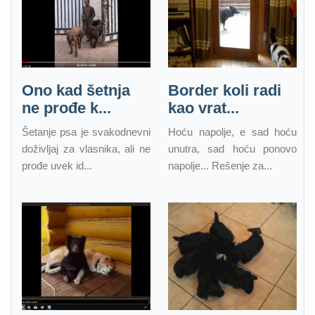
Ono kad šetnja
Border koli radi
ne prođe k...
kao vrat...
Šetanje psa je svakodnevni
Hoću napolje, e sad hoću
doživljaj za vlasnika, ali ne
unutra, sad hoću ponovo
prođe uvek id...
napolje... Rešenje za...