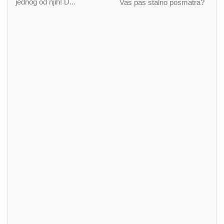
jednog od njih! D...
Vas pas stalno posmatra?