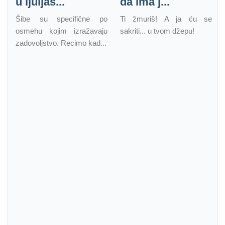
u ljuljaš...
da ima j...
Šibe su specifične po
Ti žmuriš! A ja ću se
osmehu kojim izražavaju
sakriti... u tvom džepu!
zadovoljstvo. Recimo kad...