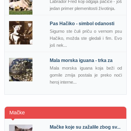
Labrador Fred koji odgaja pačiće - još
jedan primer plemenitosti životinja.
Pas Hačiko - simbol odanosti
Sigurno ste čuli priču o vernom psu
Hačiko, možda ste gledali i fim. Evo
još nek...
Mala morska iguana - trka za
Mala morska iguana koja beži od
gomile zmija postala je preko noći
heroj interne...
Mačke
Mačke koje su zažalile zbog sv...