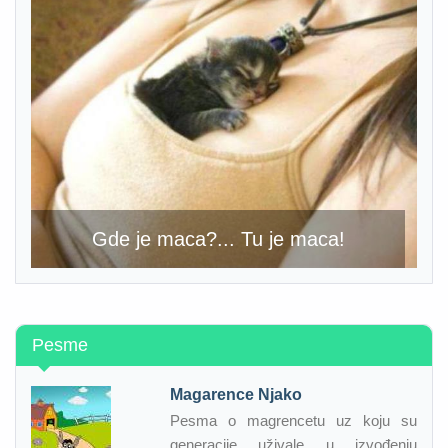
Gde je maca?... Tu je maca!
Pesme
Magarence Njako
Pesma o magrencetu uz koju su
generacije uživale u izvođenju