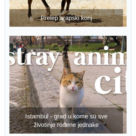
Prelep arapski konj
Istambul - grad u kome su sve
životinje rođene jednake