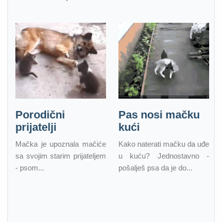
Porodični
Pas nosi mačku
prijatelji
kući
Mačka je upoznala mačiće
Kako naterati mačku da uđe
sa svojim starim prijateljem
u kuću? Jednostavno -
- psom...
pošalješ psa da je do...