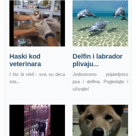
Haski kod
Delfin i labrador
veterinara
plivaju...
I što bi rekli - sva su deca
Jedinstveno prijateljstvo
ista...
psa i delfina. Pogledajte i
uživajte!