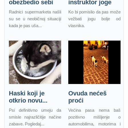
obezbedio sebi
instruktor joge
Radnici supermarketa našli
Ko bi pomislio da pas može
su se u neobičnoj situaciji
vežbati jogu bolje od
kada je pas uša...
vlasnika.
Haski koji je
Ovuda nećeš
otkrio novu...
proći
Psi definitivno umeju da
Većina pasa nema baš
smisle najrazličitije načine
pozitivno mišljenje o
zabave. Pogledaj...
automobilima, motorima i