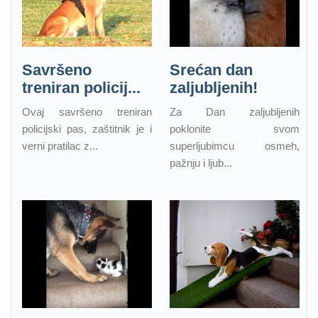
Savršeno
Srećan dan
treniran policij...
zaljubljenih!
Ovaj savršeno treniran
Za Dan zaljubljenih
policijski pas, zaštitnik je i
poklonite svom
verni pratilac z...
superljubimcu osmeh,
pažnju i ljub...