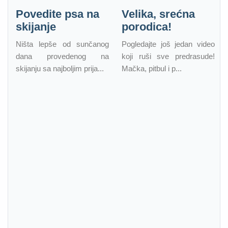
Povedite psa na
Velika, srećna
skijanje
porodica!
Ništa lepše od sunčanog
Pogledajte još jedan video
dana provedenog na
koji ruši sve predrasude!
skijanju sa najboljim prija...
Mačka, pitbul i p...