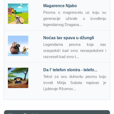
Magarence Njako
Pesma o magrencetu uz koju su
generacije uživale u izvođenju
legendarnog Dragana...
Noćas lav spava u džungli
Legendarna pesma koja nas
oraspoloži kad smo neraspoloženi i
razveseli kad smo t...
Da l' telefon slonira - telefo...
Tekst za ovu duhovitu pesmu koju
izvodi Minja Subota napisao je
Ljubivoje Ršumov...