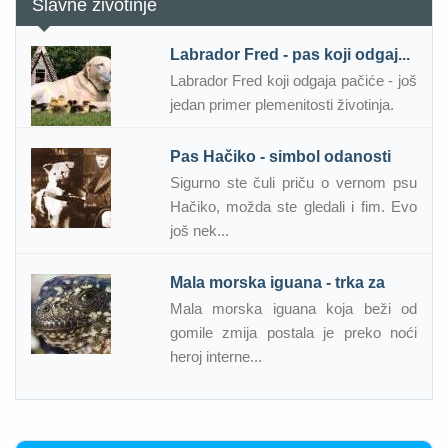
Slavne životinje
Labrador Fred - pas koji odgaj...
Labrador Fred koji odgaja pačiće - još
jedan primer plemenitosti životinja.
Pas Hačiko - simbol odanosti
Sigurno ste čuli priču o vernom psu
Hačiko, možda ste gledali i fim. Evo
još nek...
Mala morska iguana - trka za
Mala morska iguana koja beži od
gomile zmija postala je preko noći
heroj interne...