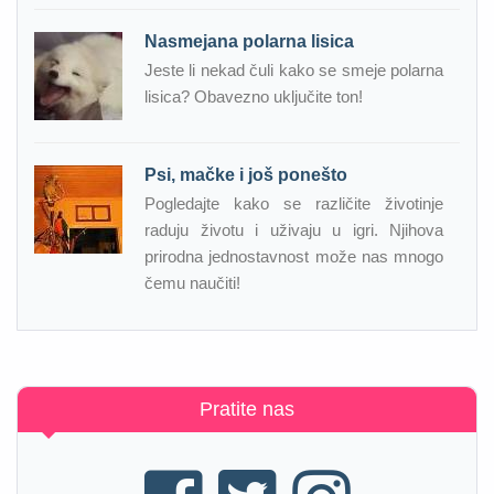
Nasmejana polarna lisica
Jeste li nekad čuli kako se smeje polarna
lisica? Obavezno uključite ton!
Psi, mačke i još ponešto
Pogledajte kako se različite životinje
raduju životu i uživaju u igri. Njihova
prirodna jednostavnost može nas mnogo
čemu naučiti!
Pratite nas