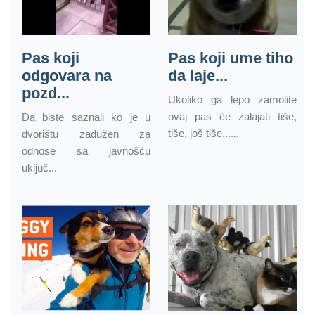
Pas koji
Pas koji ume tiho
odgovara na
da laje...
pozd...
Ukoliko ga lepo zamolite
ovaj pas će zalajati tiše,
Da biste saznali ko je u
tiše, još tiše......
dvorištu zadužen za
odnose sa javnošću
uključ...