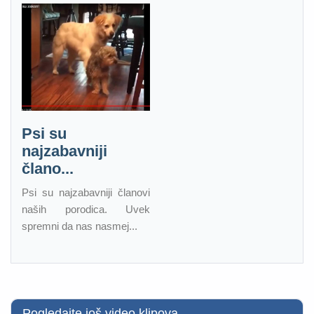
Psi su
najzabavniji
člano...
Psi su najzabavniji članovi
naših porodica. Uvek
spremni da nas nasmej...
Pogledajte još video klipova