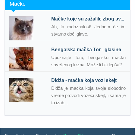
Mačke
Mačke koje su zažalile zbog sv...
Ah, ta radoznalost! Jednom će im
stvarno doći glave.
Bengalska mačka Tor - glasine
Upoznajte Tora, bengalsku mačku
savršenog krzna. Može li biti lepša?
Didža - mačka koja vozi skejt
Didža je mačka koja svoje slobodno
vreme provodi vozeći skejt, i sama je
to izab...