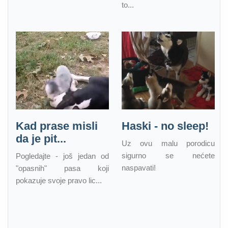
to...
Kad prase misli
Haski - no sleep!
da je pit...
Uz ovu malu porodicu
sigurno se nećete
Pogledajte - još jedan od
naspavati!
"opasnih" pasa koji
pokazuje svoje pravo lic...