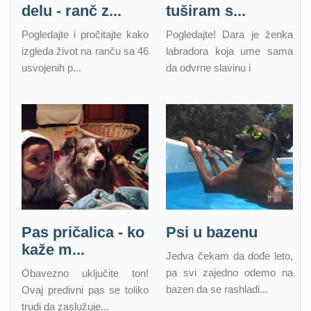
delu - ranč z...
tuširam s...
Pogledajte i pročitajte kako
Pogledajte! Dara je ženka
izgleda život na ranču sa 46
labradora koja ume sama
usvojenih p...
da odvrne slavinu i
Pas pričalica - ko
Psi u bazenu
kaže m...
Jedva čekam da dođe leto,
pa svi zajedno odemo na
Obavezno uključite ton!
bazen da se rashladi...
Ovaj predivni pas se toliko
trudi da zaslužuje...