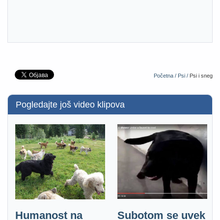
Početna /
Psi /
Psi i sneg
Pogledajte još video klipova
Humanost na
Subotom se uvek