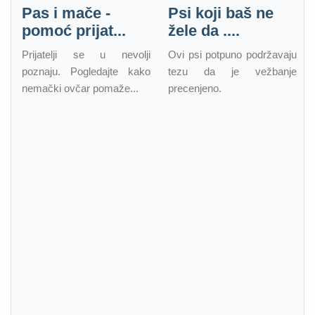
Pas i mače -
Psi koji baš ne
pomoć prijat...
žele da ....
Prijatelji se u nevolji
Ovi psi potpuno podržavaju
poznaju. Pogledajte kako
tezu da je vežbanje
nemački ovčar pomaže...
precenjeno.