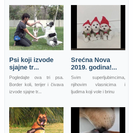
Psi koji izvode
Srećna Nova
sjajne tr...
2019. godina!...
Pogledajte ova tri psa.
Svim superljubimcima,
Border koli, terijer i čivava
njihovim vlasnicima i
izvode sjajne tr...
ljudima koji vole i brinu