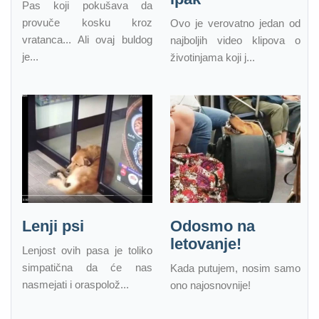
Pas koji pokušava da
provuče kosku kroz
Ovo je verovatno jedan od
vratanca... Ali ovaj buldog
najboljih video klipova o
je...
životinjama koji j...
Lenji psi
Odosmo na
letovanje!
Lenjost ovih pasa je toliko
simpatična da će nas
Kada putujem, nosim samo
nasmejati i oraspolož...
ono najosnovnije!