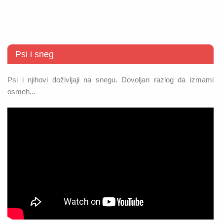
Psi i sneg
Psi i njihovi doživljaji na snegu. Dovoljan razlog da izmami
osmeh...