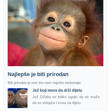
Najlepše je biti prirodan
Biti prirodan je ono što nam najviše nedostaje.
Jež koji mora da drži dijetu
Jež Džaba se toliko ugojio da ne može
da se sklupča i mora na dijetu.