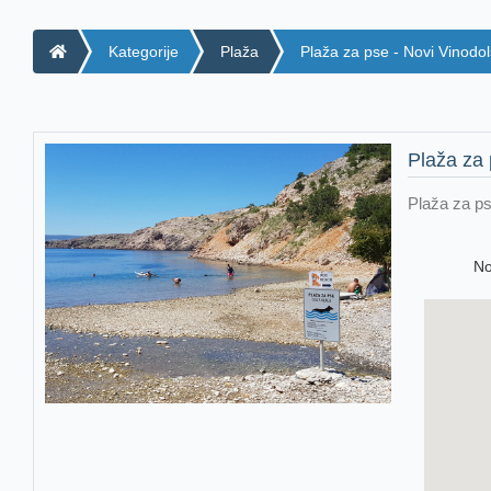
Kategorije
Plaža
Plaža za pse - Novi Vinodol
Plaža za 
Plaža za ps
No