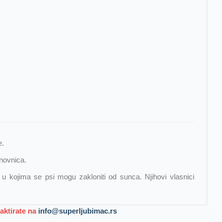
e.
rnovnica.
u kojima se psi mogu zakloniti od sunca. Njihovi vlasnici
taktirate na
info@superljubimac.rs