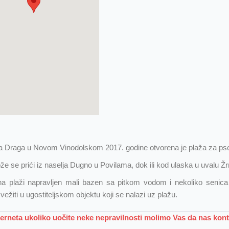
a Draga u Novom Vinodolskom 2017. godine otvorena je plaža za ps
že se prići iz naselja Dugno u Povilama, dok ili kod ulaska u uvalu Ž
a plaži napravljen mali bazen sa pitkom vodom i nekoliko senica 
ežiti u ugostiteljskom objektu koji se nalazi uz plažu.
nterneta ukoliko uočite neke nepravilnosti molimo Vas da nas kon