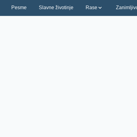
Pesme
Slavne životinje
Rase
Zanimljiv