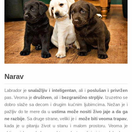
Narav
Labrador je
snalažljiv i inteligentan
, ali i
poslušan i privržen
pas. Veoma je
društven
, ali i
bezgranično strpljiv
. Izuzetno se
dobro slaže sa decom i drugim kućnim ljubimcima. Nežan je i
pažljiv do te mere da u
ustima može nositi živo jaje a da ga
ne razbije
. Sa druge strane, veliki je i
može biti veoma trapav
,
kada je u pitanju život u stanu i malom prostoru. Veoma je