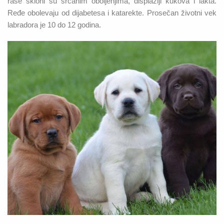
rase skloni su srčanim oboljenjima, displaziji kukova i lakta.
Ređe obolevaju od dijabetesa i katarekte. Prosečan životni vek
labradora je 10 do 12 godina.