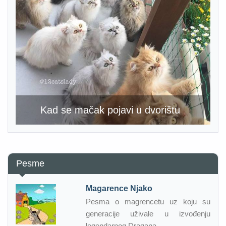
Kad se mačak pojavi u dvorištu
Pesme
Magarence Njako
Pesma o magrencetu uz koju su
generacije uživale u izvođenju
legendarnog Dragana...