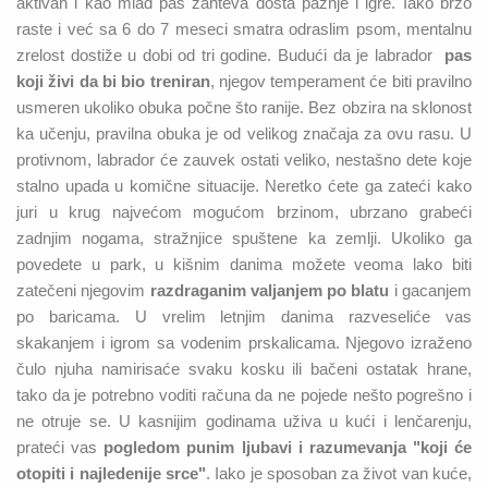
aktivan i kao mlad pas zahteva dosta pažnje i igre. Iako brzo
raste i već sa 6 do 7 meseci smatra odraslim psom, mentalnu
zrelost dostiže u dobi od tri godine. Budući da je labrador
pas
koji živi da bi bio treniran
, njegov temperament će biti pravilno
usmeren ukoliko obuka počne što ranije. Bez obzira na sklonost
ka učenju, pravilna obuka je od velikog značaja za ovu rasu. U
protivnom, labrador će zauvek ostati veliko, nestašno dete koje
stalno upada u komične situacije. Neretko ćete ga zateći kako
juri u krug najvećom mogućom brzinom, ubrzano grabeći
zadnjim nogama, stražnjice spuštene ka zemlji. Ukoliko ga
povedete u park, u kišnim danima možete veoma lako biti
zatečeni njegovim
razdraganim valjanjem po blatu
i gacanjem
po baricama. U vrelim letnjim danima razveseliće vas
skakanjem i igrom sa vodenim prskalicama. Njegovo izraženo
čulo njuha namirisaće svaku kosku ili bačeni ostatak hrane,
tako da je potrebno voditi računa da ne pojede nešto pogrešno i
ne otruje se. U kasnijim godinama uživa u kući i lenčarenju,
prateći vas
pogledom punim ljubavi i razumevanja "koji će
otopiti i najledenije srce"
. Iako je sposoban za život van kuće,