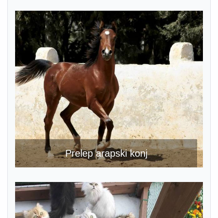
Prelep arapski konj