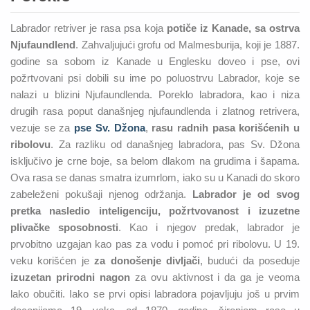
Labrador retriver je rasa psa koja
potiče iz Kanade, sa ostrva
Njufaundlend
. Zahvaljujući grofu od Malmesburija, koji je 1887.
godine sa sobom iz Kanade u Englesku doveo i pse, ovi
požrtvovani psi dobili su ime po poluostrvu Labrador, koje se
nalazi u blizini Njufaundlenda. Poreklo labradora, kao i niza
drugih rasa poput današnjeg njufaundlenda i zlatnog retrivera,
vezuje se za
pse Sv. Džona
,
rasu radnih pasa korišćenih u
ribolovu
. Za razliku od današnjeg labradora, pas Sv. Džona
isključivo je crne boje, sa belom dlakom na grudima i šapama.
Ova rasa se danas smatra izumrlom, iako su u Kanadi do skoro
zabeleženi pokušaji njenog održanja.
Labrador je od svog
pretka nasledio inteligenciju, požrtvovanost i izuzetne
plivačke sposobnosti
. Kao i njegov predak, labrador je
prvobitno uzgajan kao pas za vodu i pomoć pri ribolovu. U 19.
veku korišćen je
za donošenje divljači
, budući da poseduje
izuzetan prirodni nagon
za ovu aktivnost i da ga je veoma
lako obučiti. Iako se prvi opisi labradora pojavljuju još u prvim