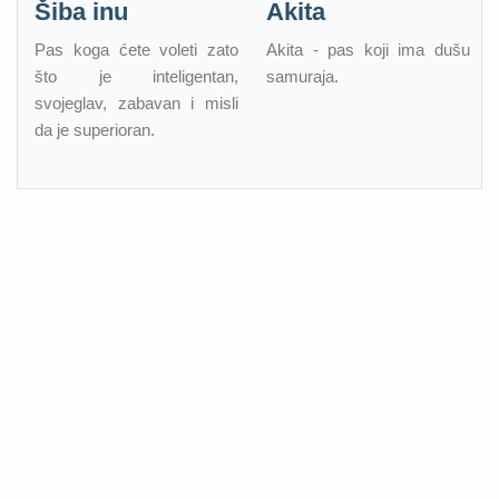
Šiba inu
Akita
Pas koga ćete voleti zato
Akita - pas koji ima dušu
što je inteligentan,
samuraja.
svojeglav, zabavan i misli
da je superioran.