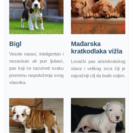
Bigl
Mađarska
kratkodlaka vižla
Vesele naravi, inteligentan i
nezavisan ali pun ljubavi,
Lovački pas aristokratskog
pas koji će razumeti svaku
stava i velikog srca čiji je
promenu raspoloženja svog
najvažniji cilj da bude voljen.
vlasnika.