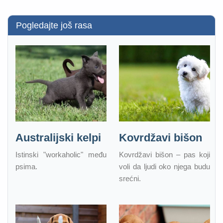
Pogledajte još rasa
Australijski kelpi
Kovrdžavi bišon
Istinski "workaholic" među
Kovrdžavi bišon – pas koji
psima.
voli da ljudi oko njega budu
srećni.