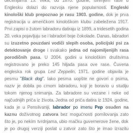
decenijama 19. veka, od 1870. godine, širenjem rase u
Englesku dolazi do razvoja njene popularnosti.
Engleski
kinološki klub prepoznao je rasu 1903. godine
, dok je prva
registracija u američkom kinološkom klubu zabeležena 1917.
Prvi zapisi o žutom labradoru datiraju iz 1899, a tridesetih godina
20. veka pojavljuju se i labradori boje čokolade. Danas, labradori
su
izuzetno pouzdani vodiči slepih osoba, policijski psi za
detektovanje droge
i svakako
jedna od najomiljenijih rasa
porodičnih pasa
. U 2004. godini u kinološkim društvima
registrovano je preko 145 hiljada pasa ove rase. Čuvena
engleska rok grupa
Led Zeppelin
, 1971. godine objavila je
pesmu
"
Black dog
"
. Iako pesma uopšte ne govori o psima,
naziv je dobila po crnom labradoru, koji je boravio u studiju
tokom njenog snimanja. Za labradore su vezane i neke od
najčudnijih priča iz života. Jedna od priča datira iz 1924. godine,
kada je u Pensilvaniji,
labrador
po imenu
Pep
osuđen na
kaznu
doživotnog
zatvora
bez mogućnosti pomilovanja zato
što je, po nekim tvrdnjama, ubio mačku guvernerove žene, dok
je po drugoj verziji poslat u zatvor zato što je imao izrazitu