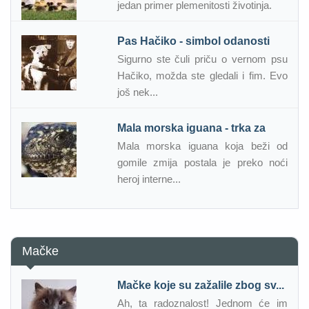
jedan primer plemenitosti životinja.
Pas Hačiko - simbol odanosti
Sigurno ste čuli priču o vernom psu
Hačiko, možda ste gledali i fim. Evo
još nek...
Mala morska iguana - trka za
Mala morska iguana koja beži od
gomile zmija postala je preko noći
heroj interne...
Mačke
Mačke koje su zažalile zbog sv...
Ah, ta radoznalost! Jednom će im