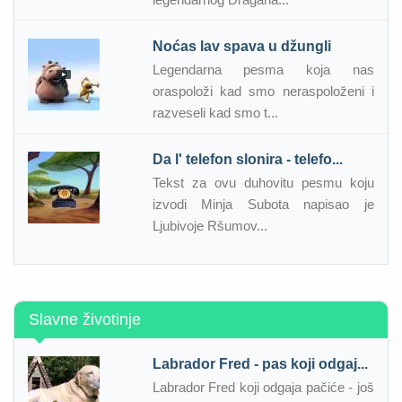
Noćas lav spava u džungli
Legendarna pesma koja nas
oraspoloži kad smo neraspoloženi i
razveseli kad smo t...
Da l' telefon slonira - telefo...
Tekst za ovu duhovitu pesmu koju
izvodi Minja Subota napisao je
Ljubivoje Ršumov...
Slavne životinje
Labrador Fred - pas koji odgaj...
Labrador Fred koji odgaja pačiće - još