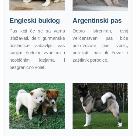
Engleski buldog
Argentinski pas
Pas koji će se sa vama
Dobro istreniran, ovaj
izležavati, deliti gurmanske
veličanstveni pas biće
poslastice, zabavljati vas
požrtvovani pas vodič,
svojim čudnim zvucima i
policijski pas ili čuvar i
neobičnim idejama i
zaštitnik porodice.
bezgranično voleti.