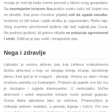
mnogo je srećniji kada vreme provodi u blizini svog gospodara.
Sa
nasmejanim izrazom lica
pratiće svaku vašu reč kojom mu
se obratite. Kao pravi čovekov prijatelj
voli da ugađa vasniku
.
Izraženo će biti tužan i patiti ukoliko je zapostavljen. Retko laje.
Zbog izuzetne privrženosti ljudima nije baš najbolji pas čuvar.
Ne podnosi grubost, ali gotovo nikada
ne pokazuje agresivnost
i strah
. Odličan je pas vodič i terapeutski pas.
Nega i zdravlje
Labrador je veoma aktivan pas koji zahteva svakodnevnu
fizičku aktivnost u koju se ubrajaju šetnja, trčanje, donošenje
plena i kad god je to moguće - plivanje. Veoma su alavi i imaju
izraženu potrebu za žvakanjem. Probaće da pojede sve što mu
je dostupno i izgleda interesantno. U nedostatku fizičke
aktivnosti i usled nepravilne ishrane može postati gojazan.
Gusta dlaka labradora lako se održava. Preporučljivo je
četkanje jednom nedeljno, u periodu linjanja i češće. Psi ove