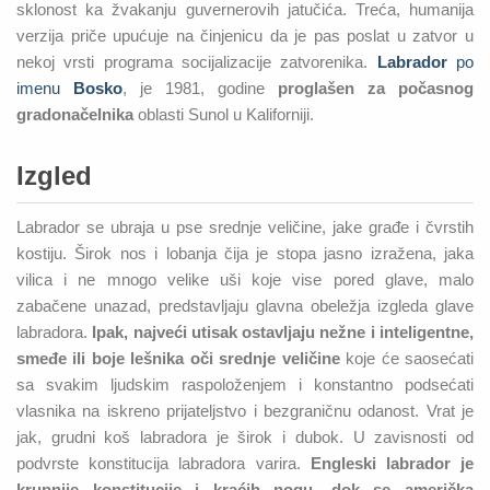
sklonost ka žvakanju guvernerovih jatučića. Treća, humanija
verzija priče upućuje na činjenicu da je pas poslat u zatvor u
nekoj vrsti programa socijalizacije zatvorenika.
Labrador
po
imenu
Bosko
, je 1981, godine
proglašen za počasnog
gradonačelnika
oblasti Sunol u Kaliforniji.
Izgled
Labrador se ubraja u pse srednje veličine, jake građe i čvrstih
kostiju. Širok nos i lobanja čija je stopa jasno izražena, jaka
vilica i ne mnogo velike uši koje vise pored glave, malo
zabačene unazad, predstavljaju glavna obeležja izgleda glave
labradora.
Ipak, najveći utisak ostavljaju nežne i inteligentne,
smeđe ili boje lešnika oči srednje veličine
koje će saosećati
sa svakim ljudskim raspoloženjem i konstantno podsećati
vlasnika na iskreno prijateljstvo i bezgraničnu odanost. Vrat je
jak, grudni koš labradora je širok i dubok. U zavisnosti od
podvrste konstitucija labradora varira.
Engleski labrador je
krupnije konstitucije i kraćih nogu, dok se američka