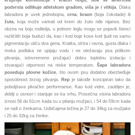
podvrsta odlikuje atletskom građom, viša je i vitkija
. Dlaka
labradora je uvek jednobojna,
crna
,
braon
(boja čokolade) ili
žuta
, koja može varirati od krem do žuto riđe nijanse. Bez
obzira na boju roditelja, u jednom leglu mogu se pojaviti štenci
različitih boja budući da, kao i kod boje kose kod ljudi na samu
pigmentaciju utiču dva gena. Kratka, oštra i ravna, gusta dlaka i
meka podlaka ne upijaju vodu i ne otežavaju psa prilikom
plivanja, istovremeno pružajući dobru toplotnu izolaciju i
stvarajući otpornost na niske temperature.
Šape labradora
poseduju plovne kožice
, što ovom psu dodatno obezbeđuje
sposobnost brzog plivanja.
Rep
je takođe koncipiran tako da
poboljšava plivačke performanse. Kao kod vidre, zaobljen je,
deblji u osnovi i stanjuje se ka vrhu. Prosečna visina labradora
iznosi 56 do 61cm kada su u pitanju mužjaci, i 54 do 59cm kada
se radi o ženkama. Uobičajena težina je 27 do 34kg za mužjake
i 25 do 32kg za ženke.