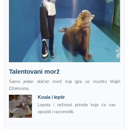
Talentovani morž
Samo jedan običan morž koji igra uz muziku Majkl
Džeksona.
Koala i leptir
Lepota i nežnost prirode koja će vas
opustiti i razveseliti.