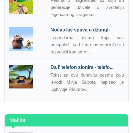
Pesma o magrencetu uz koju su
generacije uživale u izvođenju
legendarnog Dragana...
Noćas lav spava u džungli
Legendarna pesma koja nas
oraspoloži kad smo neraspoloženi i
razveseli kad smo t...
Da l' telefon slonira - telefo...
Tekst za ovu duhovitu pesmu koju
izvodi Minja Subota napisao je
Ljubivoje Ršumov...
Mačke