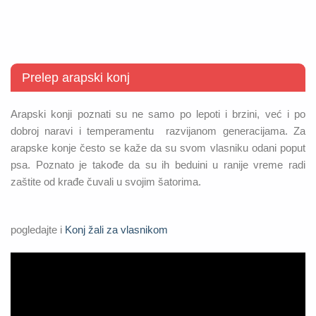
Prelep arapski konj
Arapski konji poznati su ne samo po lepoti i brzini, već i po
dobroj naravi i temperamentu razvijanom generacijama. Za
arapske konje često se kaže da su svom vlasniku odani poput
psa. Poznato je takođe da su ih beduini u ranije vreme radi
zaštite od krađe čuvali u svojim šatorima.
pogledajte i
Konj žali za vlasnikom