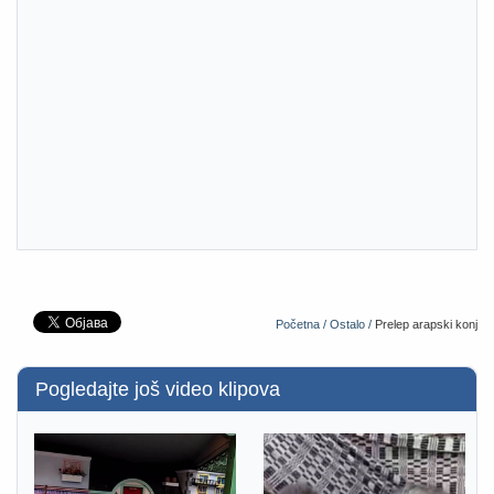
Početna /
Ostalo /
Prelep arapski konj
Pogledajte još video klipova