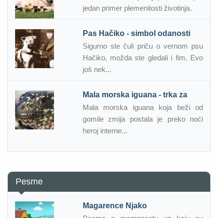
jedan primer plemenitosti životinja.
Pas Hačiko - simbol odanosti
Sigurno ste čuli priču o vernom psu
Hačiko, možda ste gledali i fim. Evo
još nek...
Mala morska iguana - trka za
Mala morska iguana koja beži od
gomile zmija postala je preko noći
heroj interne...
Pesme
Magarence Njako