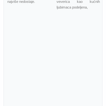
najviše nedostaje.
veverica kao kućnih
ljubimaca podeljena,