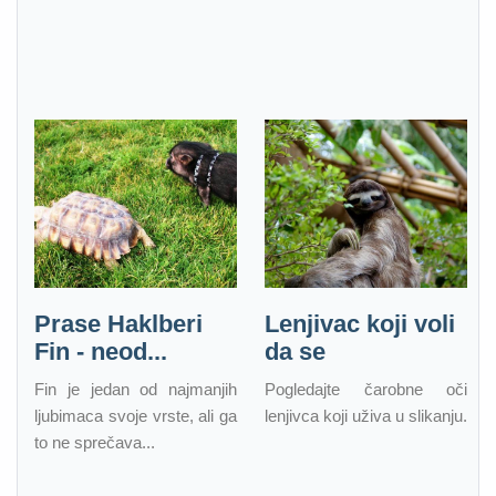
Prase Haklberi
Lenjivac koji voli
Fin - neod...
da se
Fin je jedan od najmanjih
Pogledajte čarobne oči
ljubimaca svoje vrste, ali ga
lenjivca koji uživa u slikanju.
to ne sprečava...