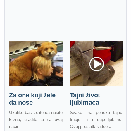
Za one koji žele
Tajni život
da nose
ljubimaca
Ukoliko baš želite da nosite
Svako ima poneku tajnu.
krzno, uradite to na ovaj
Imaju ih i superljubimci.
način!
Ovaj preslatki video...