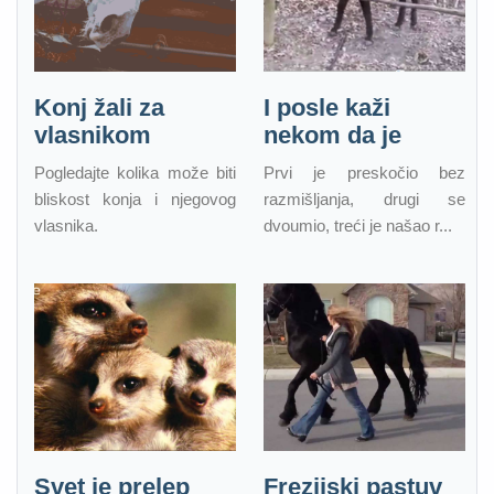
Konj žali za
I posle kaži
vlasnikom
nekom da je
Pogledajte kolika može biti
Prvi je preskočio bez
bliskost konja i njegovog
razmišljanja, drugi se
vlasnika.
dvoumio, treći je našao r...
Svet je prelep
Frezijski pastuv