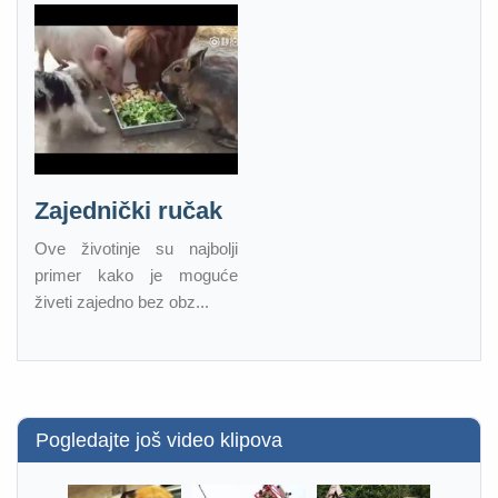
Zajednički ručak
Ove životinje su najbolji
primer kako je moguće
živeti zajedno bez obz...
Pogledajte još video klipova