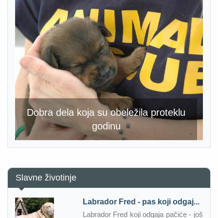
Dobra dela koja su obeležila proteklu
godinu
Slavne životinje
Labrador Fred - pas koji odgaj...
Labrador Fred koji odgaja pačiće - još