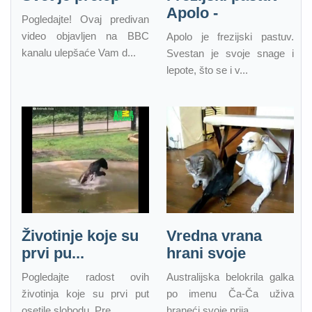
Apolo -
Pogledajte! Ovaj predivan
video objavljen na BBC
Apolo je frezijski pastuv.
kanalu ulepšaće Vam d...
Svestan je svoje snage i
lepote, što se i v...
Životinje koje su
Vredna vrana
prvi pu...
hrani svoje
Pogledajte radost ovih
Australijska belokrila galka
životinja koje su prvi put
po imenu Ča-Ča uživa
osetile slobodu. Pre...
hraneći svoje prija...