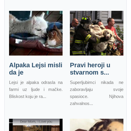
Alpaka Lejsi misli
Pravi heroji u
da je
stvarnom s...
Lejsi je alpaka odrasla na
Superljubimci nikada ne
farmi uz ljude i mačke.
zaboravljaju svoje
Bliskost koju je ra...
spasioce. Njihova
zahvalnos...