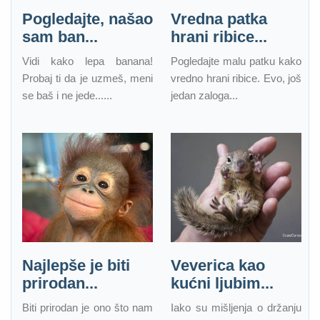
Pogledajte, našao
Vredna patka
sam ban...
hrani ribice...
Vidi kako lepa banana!
Pogledajte malu patku kako
Probaj ti da je uzmeš, meni
vredno hrani ribice. Evo, još
se baš i ne jede......
jedan zaloga...
Najlepše je biti
Veverica kao
prirodan...
kućni ljubim...
Biti prirodan je ono što nam
Iako su mišljenja o držanju