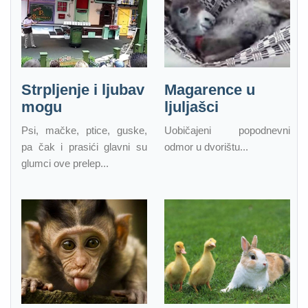
Strpljenje i ljubav
Magarence u
mogu
ljuljašci
Psi, mačke, ptice, guske,
Uobičajeni popodnevni
pa čak i prasići glavni su
odmor u dvorištu...
glumci ove prelep...