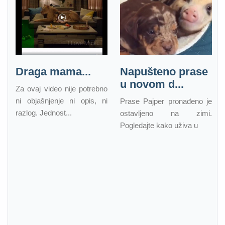
Draga mama...
Napušteno prase
u novom d...
Za ovaj video nije potrebno
ni objašnjenje ni opis, ni
Prase Pajper pronađeno je
razlog. Jednost...
ostavljeno na zimi.
Pogledajte kako uživa u