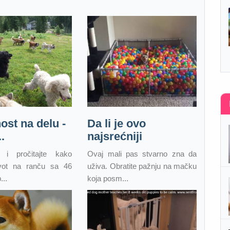
st na delu -
Da li je ovo
.
najsrećniji
e i pročitajte kako
Ovaj mali pas stvarno zna da
ivot na ranču sa 46
uživa. Obratite pažnju na mačku
...
koja posm...