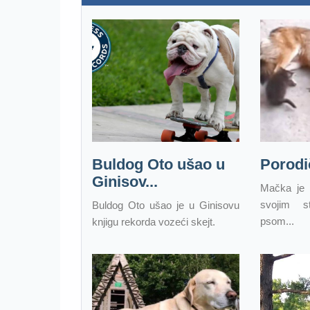
Buldog Oto ušao u
Porodič
Ginisov...
Mačka je 
svojim st
Buldog Oto ušao je u Ginisovu
psom...
knjigu rekorda vozeći skejt.