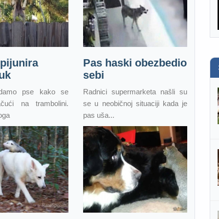
pijunira
Pas haski obezbedio
uk
sebi
edamo pse kako se
Radnici supermarketa našli su
ačući na trambolini.
se u neobičnoj situaciji kada je
oga
pas uša...