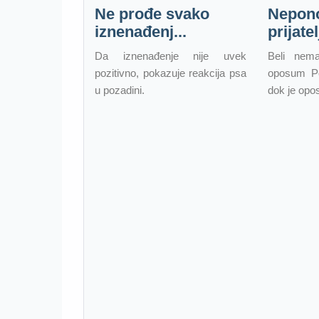
Ne prođe svako
Nepono
iznenađenj...
prijatel
Da iznenađenje nije uvek
Beli nem
pozitivno, pokazuje reakcija psa
oposum Po
u pozadini.
dok je opos