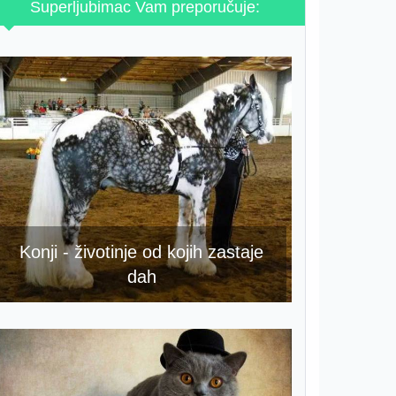
Superljubimac Vam preporučuje:
Konji - životinje od kojih zastaje
dah