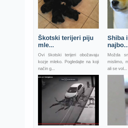
Škotski terijeri piju
Shiba i
mle...
najbo..
Ovi škotski terijeri obožavaju
Možda smo
kozje mleko. Pogledajte na koji
mislimo, 
način g...
ali se vol...