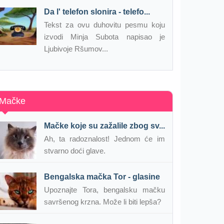
Da l' telefon slonira - telefo...
Tekst za ovu duhovitu pesmu koju
izvodi Minja Subota napisao je
Ljubivoje Ršumov...
Mačke
Mačke koje su zažalile zbog sv...
Ah, ta radoznalost! Jednom će im
stvarno doći glave.
Bengalska mačka Tor - glasine
Upoznajte Tora, bengalsku mačku
savršenog krzna. Može li biti lepša?