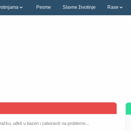
ivotinjama
Pesme
Slavne životinje
Rase
ačku, uđeš u bazen i zaboraviš na probleme...