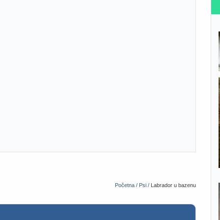
Početna /
Psi /
Labrador u bazenu