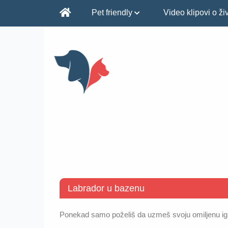
Pet friendly
Video klipovi o ž
Labrador u bazenu
Ponekad samo poželiš da uzmeš svoju omiljenu igr