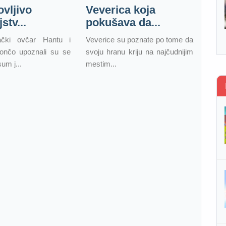
vljivo
Veverica koja
jstv...
pokušava da...
ački ovčar Hantu i
Veverice su poznate po tome da
nčo upoznali su se
svoju hranu kriju na najčudnijim
um j...
mestim...