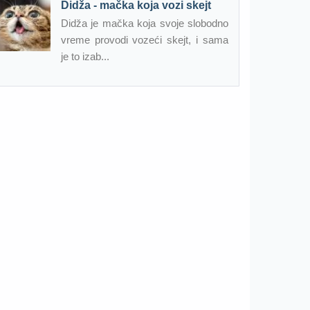
Didža - mačka koja vozi skejt
Didža je mačka koja svoje slobodno
vreme provodi vozeći skejt, i sama
je to izab...