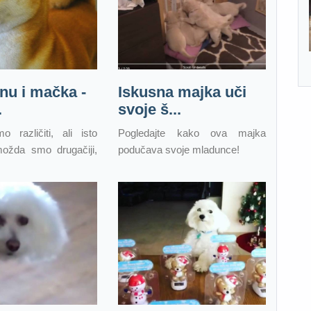
nu i mačka -
Iskusna majka uči
.
svoje š...
 različiti, ali isto
Pogledajte kako ova majka
možda smo drugačiji,
podučava svoje mladunce!