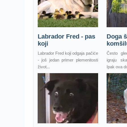
Labrador Fred - pas
Doga š
koji
komšil
Labrador Fred koji odgaja pačiće
Često gl
- još jedan primer plemenitosti
igraju sk
život...
Ipak ova d