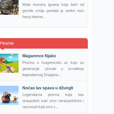
Mala morska iguana koja beži od
gomile zmija postala je preko noći
heroj interne...
Pesme
Magarence Njako
Pesma o magrencetu uz koju su
generacije uživale u izvođenju
legendarnog Dragana...
Noćas lav spava u džungli
Legendarna pesma koja nas
oraspoloži kad smo neraspoloženi i
razveseli kad smo t...