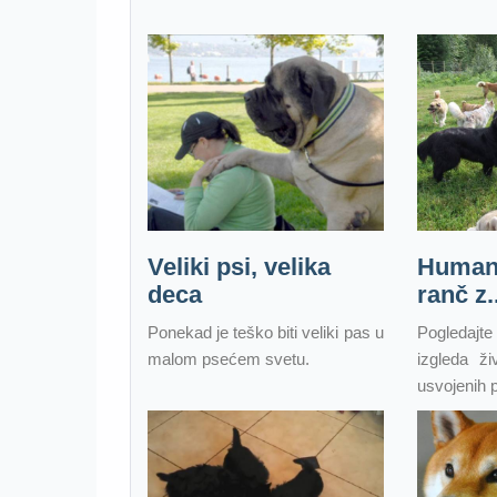
Veliki psi, velika
Humano
deca
ranč z..
Ponekad je teško biti veliki pas u
Pogledajt
malom psećem svetu.
izgleda ž
usvojenih p