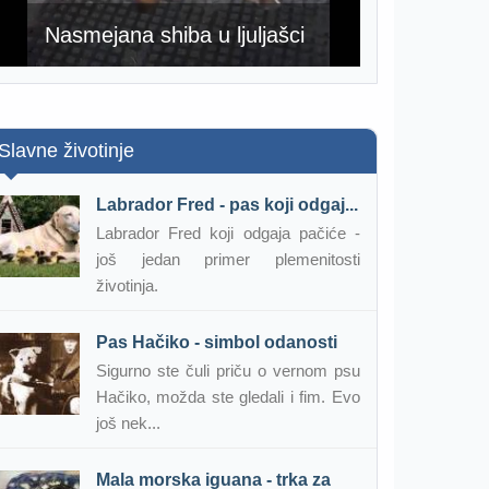
Nasmejana shiba u ljuljašci
Slavne životinje
Labrador Fred - pas koji odgaj...
Labrador Fred koji odgaja pačiće -
još jedan primer plemenitosti
životinja.
Pas Hačiko - simbol odanosti
Sigurno ste čuli priču o vernom psu
Hačiko, možda ste gledali i fim. Evo
još nek...
Mala morska iguana - trka za