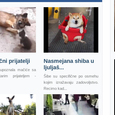
ni prijatelji
Nasmejana shiba u
ljuljaš...
upoznala mačiće sa
arim prijateljem -
Šibe su specifične po osmehu
kojim izražavaju zadovoljstvo.
Recimo kad...