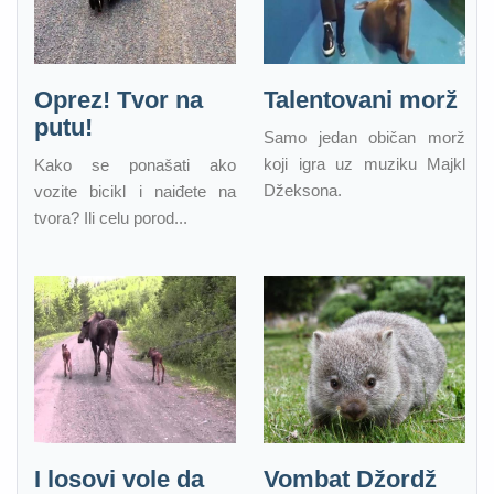
Oprez! Tvor na
Talentovani morž
putu!
Samo jedan običan morž
koji igra uz muziku Majkl
Kako se ponašati ako
Džeksona.
vozite bicikl i naiđete na
tvora? Ili celu porod...
I losovi vole da
Vombat Džordž