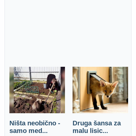
Ništa neobično -
Druga šansa za
samo med...
malu lisic...