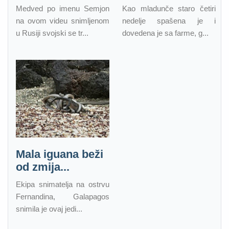
Medved po imenu Semjon
Kao mladunče staro četiri
na ovom videu snimljenom
nedelje spašena je i
u Rusiji svojski se tr...
dovedena je sa farme, g...
Mala iguana beži
od zmija...
Ekipa snimatelja na ostrvu
Fernandina, Galapagos
snimila je ovaj jedi...