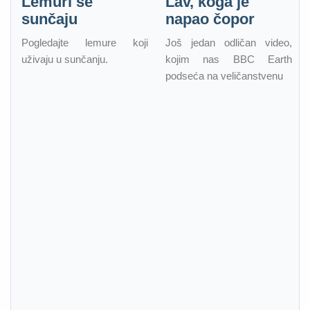
Lemuri se
Lav, koga je
sunčaju
napao čopor
Pogledajte lemure koji
Još jedan odličan video,
uživaju u sunčanju.
kojim nas BBC Earth
podseća na veličanstvenu