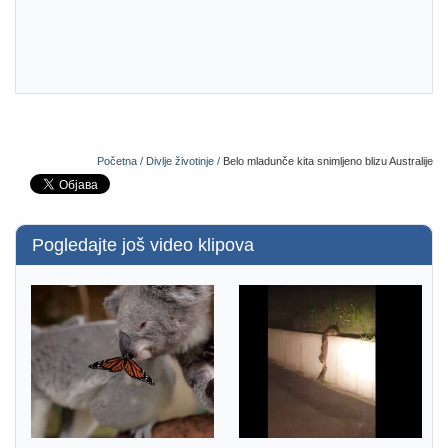
Početna /
Divlje životinje /
Belo mladunče kita snimljeno blizu Australije
Pogledajte još video klipova