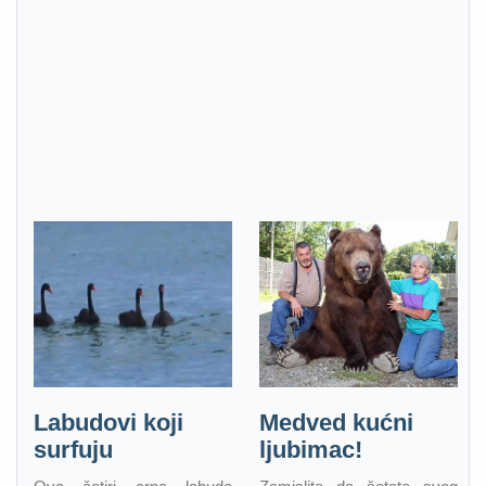
Labudovi koji
Medved kućni
surfuju
ljubimac!