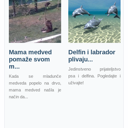
Mama medved
Delfin i labrador
pomaže svom
plivaju...
m...
Jedinstveno prijateljstvo
psa i delfina. Pogledajte i
Kada se mladunče
uživajte!
medveda popelo na drvo,
mama medved našla je
način da...