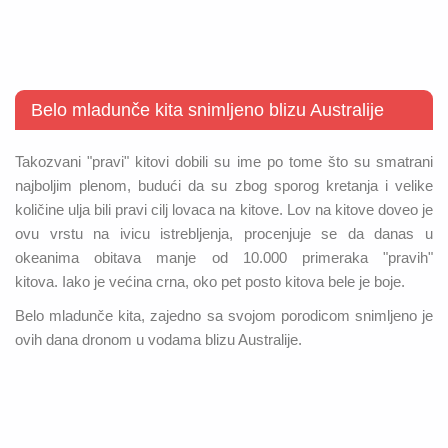
Belo mladunče kita snimljeno blizu Australije
Takozvani "pravi" kitovi dobili su ime po tome što su smatrani
najboljim plenom, budući da su zbog sporog kretanja i velike
količine ulja bili pravi cilj lovaca na kitove. Lov na kitove doveo je
ovu vrstu na ivicu istrebljenja, procenjuje se da danas u
okeanima obitava manje od 10.000 primeraka "pravih"
kitova. Iako je većina crna, oko pet posto kitova bele je boje.
Belo mladunče kita, zajedno sa svojom porodicom snimljeno je
ovih dana dronom u vodama blizu Australije.