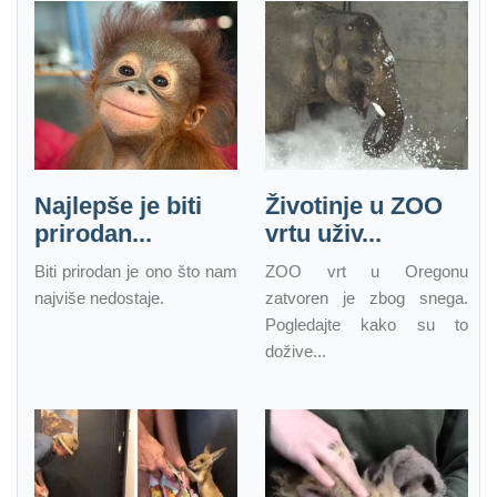
Najlepše je biti
Životinje u ZOO
prirodan...
vrtu uživ...
Biti prirodan je ono što nam
ZOO vrt u Oregonu
najviše nedostaje.
zatvoren je zbog snega.
Pogledajte kako su to
dožive...