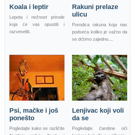
Koala i leptir
Rakuni prelaze
ulicu
Lepota i nežnost prirode
koja će vas opustiti i
Porodica rakuna koja nas
razveseliti.
podseća koliko je važno da
se držimo zajedno....
Psi, mačke i još
Lenjivac koji voli
ponešto
da se
Pogledajte kako se različite
Pogledajte čarobne oči