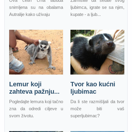
Ova četiri crna labuda
Zamislite da šetate svog
snimljena su na obalama
ljubimca, igrate se sa njim,
Autralije kako uživaju
kupate - a ljub...
Lemur koji
Tvor kao kućni
zahteva pažnju...
ljubimac
Pogledajte lemura koji tačno
Da li ste razmišljali da tvor
zna da odredi ciljeve u
može biti vaš
svom životu.
superljubimac?