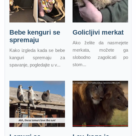
Bebe kenguri se
Golicljivi merkat
spremaju
Ako želite da nasmejete
merkata, možete ga
Kako izgleda kada se bebe
slobodno zagolicati po
kanguri spremaju za
stom...
spavanje, pogledajte u v...