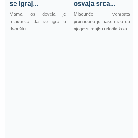
se igraj...
osvaja srca...
Mama los dovela je
Mladunče vombata
mladunca da se igra u
pronađeno je nakon što su
dvorištu.
njegovu majku udarila kola