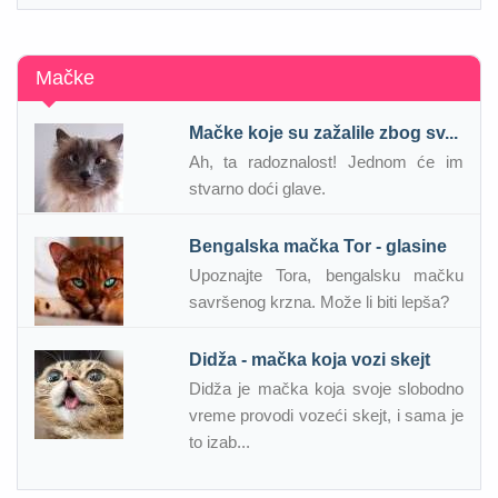
Mačke
Mačke koje su zažalile zbog sv...
Ah, ta radoznalost! Jednom će im
stvarno doći glave.
Bengalska mačka Tor - glasine
Upoznajte Tora, bengalsku mačku
savršenog krzna. Može li biti lepša?
Didža - mačka koja vozi skejt
Didža je mačka koja svoje slobodno
vreme provodi vozeći skejt, i sama je
to izab...