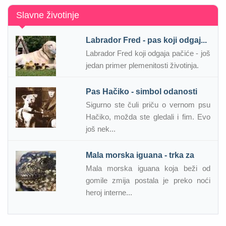
Slavne životinje
Labrador Fred - pas koji odgaj...
Labrador Fred koji odgaja pačiće - još
jedan primer plemenitosti životinja.
Pas Hačiko - simbol odanosti
Sigurno ste čuli priču o vernom psu
Hačiko, možda ste gledali i fim. Evo
još nek...
Mala morska iguana - trka za
Mala morska iguana koja beži od
gomile zmija postala je preko noći
heroj interne...