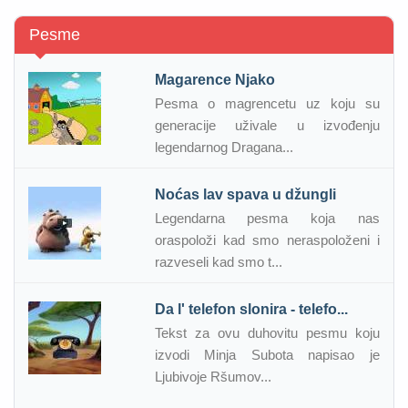
Pesme
Magarence Njako
Pesma o magrencetu uz koju su
generacije uživale u izvođenju
legendarnog Dragana...
Noćas lav spava u džungli
Legendarna pesma koja nas
oraspoloži kad smo neraspoloženi i
razveseli kad smo t...
Da l' telefon slonira - telefo...
Tekst za ovu duhovitu pesmu koju
izvodi Minja Subota napisao je
Ljubivoje Ršumov...