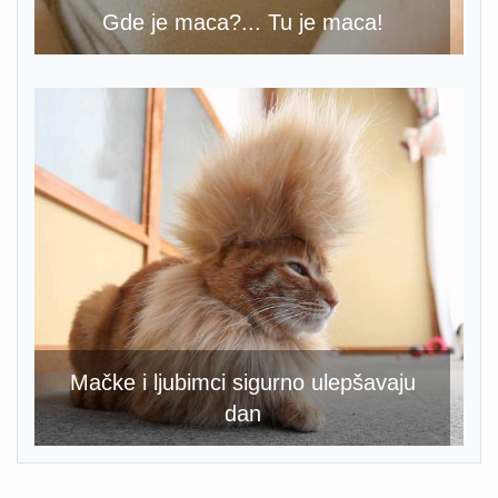
Gde je maca?... Tu je maca!
Mačke i ljubimci sigurno ulepšavaju
dan