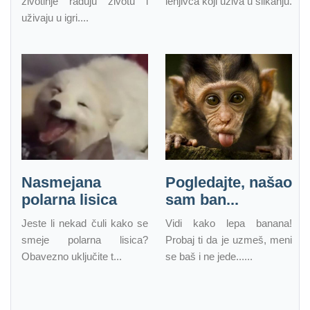
životinje raduju životu i
lenjivca koji uživa u slikanju.
uživaju u igri....
Nasmejana
Pogledajte, našao
polarna lisica
sam ban...
Jeste li nekad čuli kako se
Vidi kako lepa banana!
smeje polarna lisica?
Probaj ti da je uzmeš, meni
Obavezno uključite t...
se baš i ne jede......