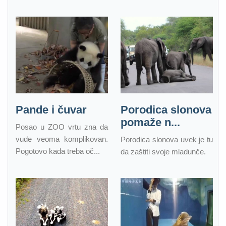
Pande i čuvar
Porodica slonova
pomaže n...
Posao u ZOO vrtu zna da
vude veoma komplikovan.
Porodica slonova uvek je tu
Pogotovo kada treba oč...
da zaštiti svoje mladunče.